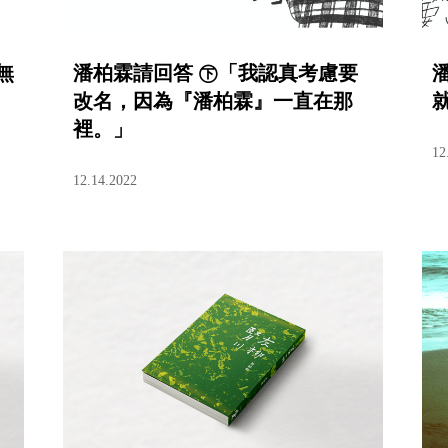
無
潘柏霖請回答 ㊦「我認真考慮要
改名，因為『潘柏霖』一直在那
裡。」
12
12.14.2022