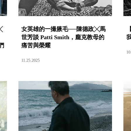
╳
女英雄的一撮腋毛──陳德政╳馬
世芳談 Patti Smith，龐克教母的
們
痛苦與榮耀
10
11.25.2025