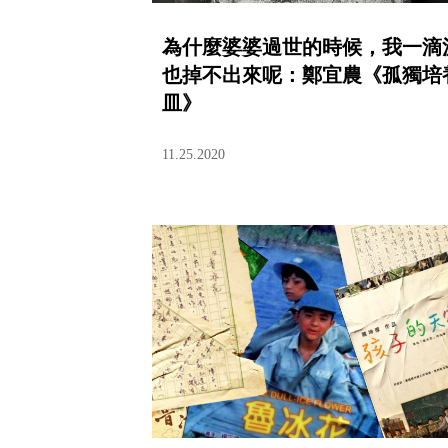
為什麼婆婆過世的時候，我一滴
也掉不出來呢：鄭宜農《孤獨培
皿》
11.25.2020