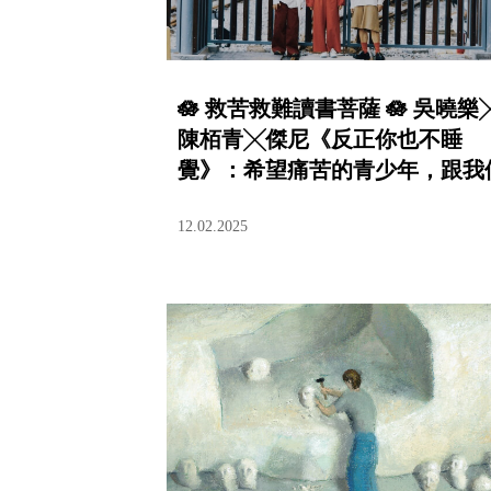
🪷 救苦救難讀書菩薩 🪷 吳曉樂
陳栢青╳傑尼《反正你也不睡
覺》：希望痛苦的青少年，跟我
一起活下來
12.02.2025