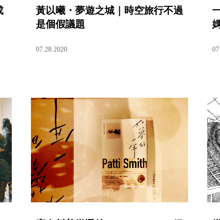
成
黃以曦・夢遊之城｜時空旅行不過
是個假議題
07.28.2020
07