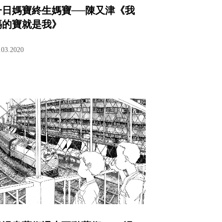
一日媽寶終生媽寶──陳又津《我
媽的寶就是我》
.03.2020