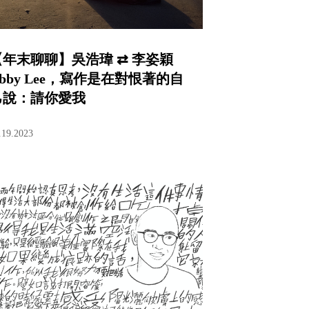
【年末聊聊】吳浩瑋 ⇄ 李姿穎
bby Lee，寫作是在對恨著的自
己說：請你愛我
.19.2023