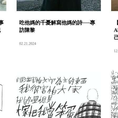
事
吃他媽的千憂解寫他媽的詩──專
犯
訪陳黎
A
02.21.2024
12