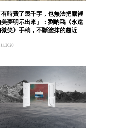
「有時費了幾千字，也無法把腦裡
的美夢明示出來」：劉吶鷗《永遠
的微笑》手稿，不斷塗抹的趨近
.11.2020