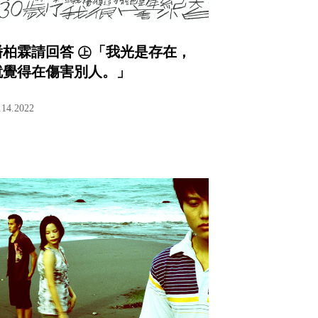
潘柏霖請回答 ㊤「我光是存在，
就覺得在傷害別人。」
.14.2022