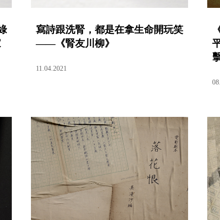
綠
寫詩跟洗腎，都是在拿生命開玩笑
家
——《腎友川柳》
11.04.2021
08