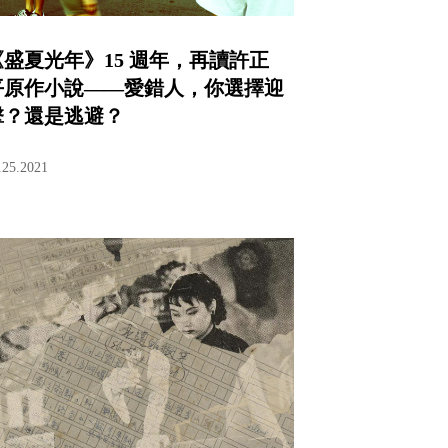
《盛夏光年》15 週年，再讀許正
平原作小說——愛錯人，你選擇迎
擊？還是逃避？
.25.2021