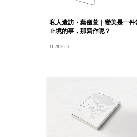
私人造訪・葉儀萱｜變美是一件
止境的事，那寫作呢？
11.28.2023