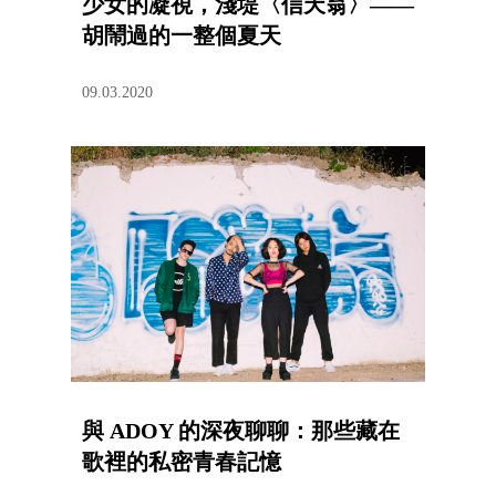
少女的凝視，淺堤〈信天翁〉——
胡鬧過的一整個夏天
09.03.2020
與 ADOY 的深夜聊聊：那些藏在
歌裡的私密青春記憶