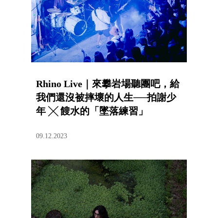
Rhino Live｜來攀岩場聽團吧，給
我們還沒被摔壞的人生──拍謝少
年 ╳ 餿水的「墜落練習」
09.12.2023