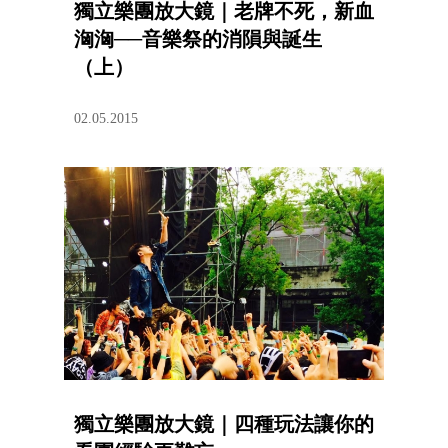
獨立樂團放大鏡｜老牌不死，新血
洶洶──音樂祭的消隕與誕生
（上）
02.05.2015
獨立樂團放大鏡｜四種玩法讓你的