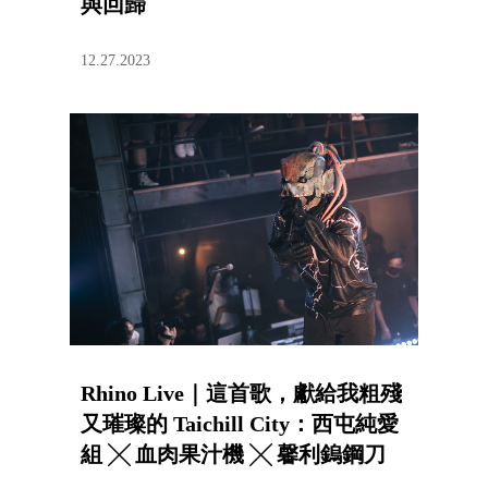
與回歸
12.27.2023
Rhino Live｜這首歌，獻給我粗殘
又璀璨的 Taichill City：西屯純愛
組 ╳ 血肉果汁機 ╳ 馨利鎢鋼刀