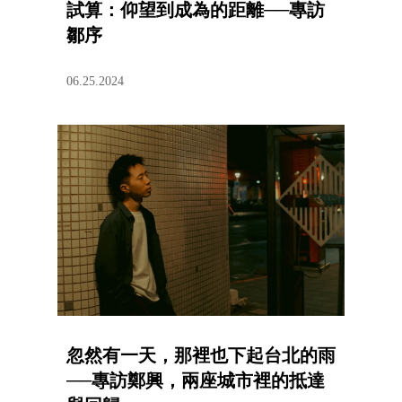
試算：仰望到成為的距離──專訪
鄒序
06.25.2024
忽然有一天，那裡也下起台北的雨
──專訪鄭興，兩座城市裡的抵達