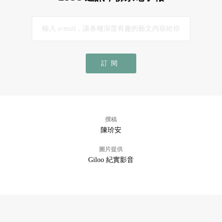
訂閱
撰稿
陳玠安
圖片提供
Giloo 紀實影音