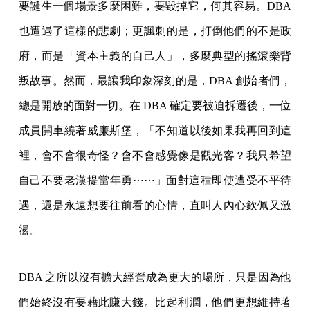
要誕生一個場景多麼困難，要毀掉它，何其容易。DBA
也遭遇了這樣的悲劇；更諷刺的是，打倒他們的不是政
府，而是「資本主義的自己人」，多麼典型的搖滾樂背
叛故事。然而，最讓我印象深刻的是，DBA 創始者們，
總是開放的面對一切。在 DBA 確定要被迫拆遷後，一位
成員開車繞著威廉斯堡，「不知道以後如果我再回到這
裡，會不會很奇怪？會不會感覺像是觀光客？我只希望
自己不要老漢提當年勇⋯⋯」面對這種即使遭受不平待
遇，還是永遠想要往前看的心情，直叫人內心欽佩又激
盪。
DBA 之所以沒有擴大經營成為更大的場所，只是因為他
們始終沒有要藉此賺大錢。比起利潤，他們更想維持著