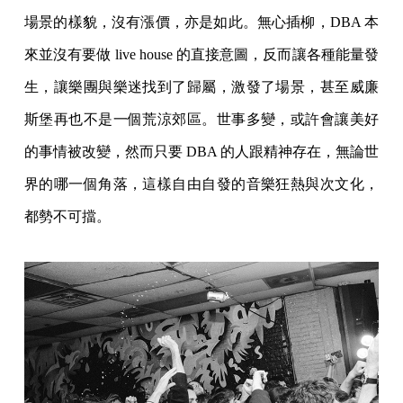
場景的樣貌，沒有漲價，亦是如此。無心插柳，DBA 本
來並沒有要做 live house 的直接意圖，反而讓各種能量發
生，讓樂團與樂迷找到了歸屬，激發了場景，甚至威廉
斯堡再也不是一個荒涼郊區。世事多變，或許會讓美好
的事情被改變，然而只要 DBA 的人跟精神存在，無論世
界的哪一個角落，這樣自由自發的音樂狂熱與次文化，
都勢不可擋。