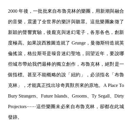
2000 年後，一批批來自布魯克林的樂團，用新潮與融合
的音樂，震盪了全世界的樂評與聽眾。這批樂團象徵了
新穎的聲響實驗，後龐克與迷幻電子，各形各色，創新
度極高。如果說西雅圖造就了 Grunge，曼徹斯特造就英
倫搖滾，格拉斯哥是噪音迷幻聖地，回望近年，要說哪
些城市帶給我們最棒的獨立創作，布魯克林，絕對是一
個指標。甚至不能概略的說「紐約」，必須指名「布魯
克林」，才能真正找出珍奇異獸所來的原地。A Place To
Bury Strangers、Future Islands、Grooms、Ty Segall、Dirty
Projectors⋯⋯這些樂團未必來自布魯克林，卻都在此城
發跡。