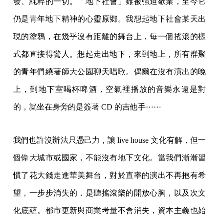
發、純粹的一切。「地下社會」雖被強迫歇業，至今它
仍是青年地下精神的心靈原鄉。我想起地下社會某天出
現的塗鴉，在幾乎沒有距離的舞台上，每一個搖滾的樣
式都直接得驚人。想起走出地下，來到地上，所有群聚
的青年們繞著師大公園聊天唱歌。偶爾在沒有演出的晚
上，到地下室喝杯啤酒，空氣裡播放的音樂永遠是對
的，就坐在身旁的是簽著 CD 的吉他手⋯⋯
我們也許沒辦法只憑己力，讓 live house 文化有解，但一
個偉大城市或國家，不能沒有地下文化。當我們漸漸習
慣了花大錢走進華美舞台，對於直率的演出不再抱有希
望，一步步消失的，是聽搖滾樂的開放心胸，以及次文
化底蘊。都市更新與商業考量不會消失，資本主義也始