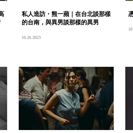
高
私人造訪・熊一蘋｜在台北談那樣
術
的台南，與異男談那樣的異男
10
10.26.2023