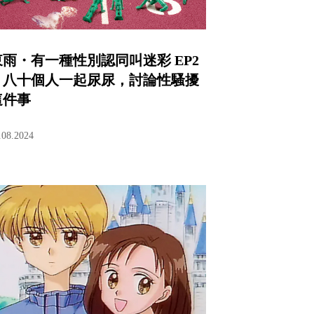
東雨・有一種性別認同叫迷彩 EP2
｜八十個人一起尿尿，討論性騷擾
這件事
.08.2024