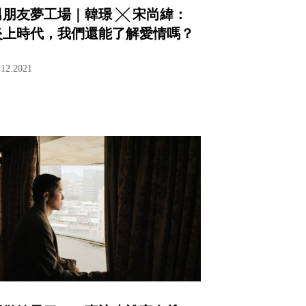
男朋友夢工場｜韓璟 ╳ 宋尚緯：
炎上時代，我們還能了解愛情嗎？
.12.2021