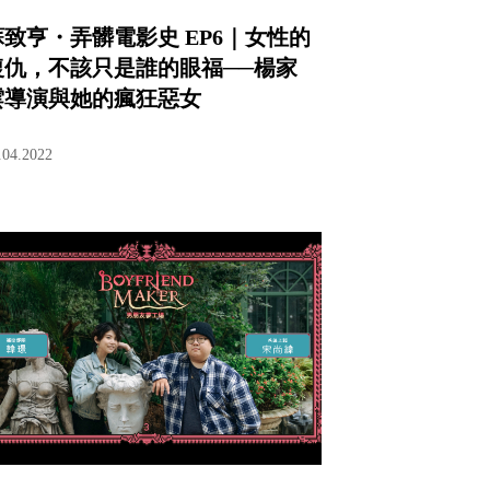
蘇致亨・弄髒電影史 EP6｜女性的
復仇，不該只是誰的眼福──楊家
雲導演與她的瘋狂惡女
.04.2022