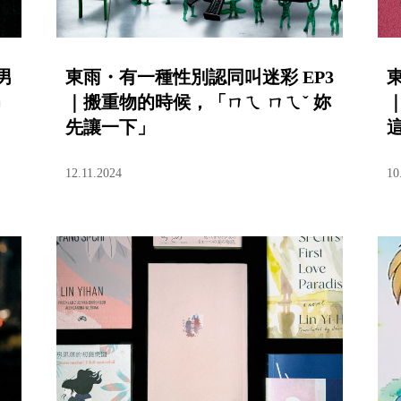
男
東雨・有一種性別認同叫迷彩 EP3
昂
｜搬重物的時候，「ㄇㄟ ㄇㄟˇ 妳
先讓一下」
12.11.2024
10