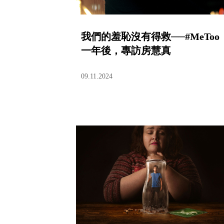
我們的羞恥沒有得救──#MeToo
一年後，專訪房慧真
09.11.2024