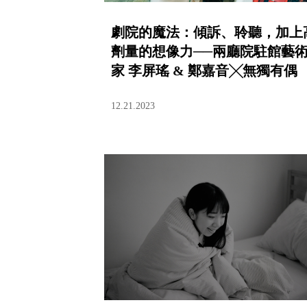
劇院的魔法：傾訴、聆聽，加上
劑量的想像力──兩廳院駐館藝
家 李屏瑤 & 鄭嘉音╳無獨有偶
12.21.2023