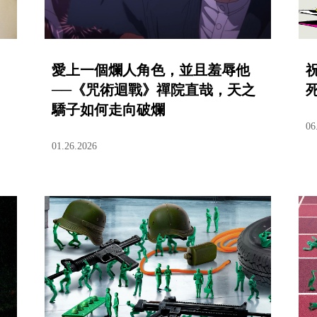
愛上一個爛人角色，並且羞辱他
──《咒術迴戰》禪院直哉，天之
驕子如何走向破爛
06
01.26.2026