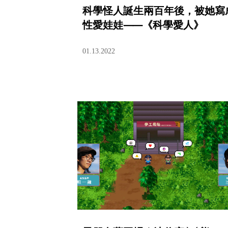
科學怪人誕生兩百年後，被她寫
性愛娃娃⸺《科學愛人》
01.13.2022