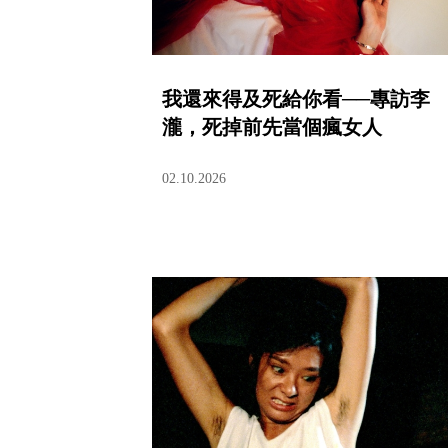
我還來得及死給你看──專訪李
瀧，死掉前先當個瘋女人
02.10.2026