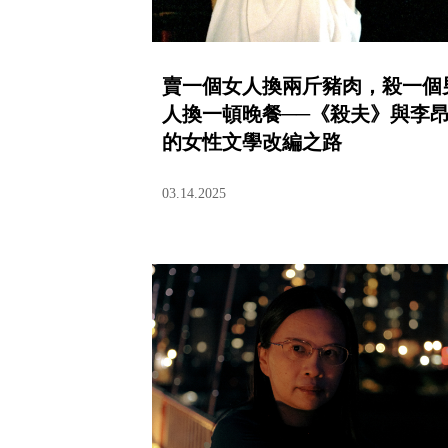
賣一個女人換兩斤豬肉，殺一個
人換一頓晚餐──《殺夫》與李
的女性文學改編之路
03.14.2025