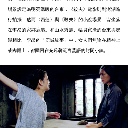
場景設定為明亮溫暖的台東，《殺夫》電影則到澎湖進
行拍攝，然而〈西蓮〉與《殺夫》的小說場景，皆坐落
在李昂的家鄉鹿港。和山水秀麗、幅員寬廣的台東與澎
湖相比，李昂的「鹿城故事」中，女人們無論在精神上
或肉體上，都圍困在充斥著流言蜚語的封閉小鎮。