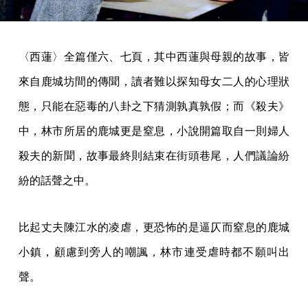
〈西蓮〉全篇僅六、七頁，其中西蓮與母親的故事，皆
來自鹿城坊間的傳聞，讀者難以探知母女二人的心理狀
態，只能在惡毒的八卦之下猜測孰真孰假；而《殺夫》
中，林市所居的鹿城更是窒息，小說開篇取自一則婦人
殺夫的新聞，故事最終則結束在街頭巷尾，人們議論紛
紛的話聲之中。
比起丈夫陳江水的凌虐，更恐怖的是逼仄而窒息的鹿城
小鎮，顧慮到旁人的嘲諷，林市連受虐時都不願叫出
聲。