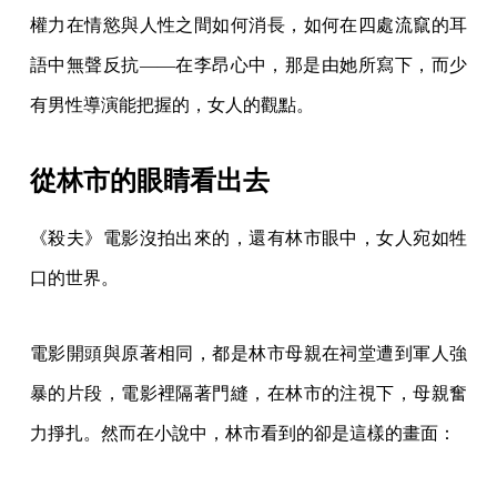
權力在情慾與人性之間如何消長，如何在四處流竄的耳
語中無聲反抗——在李昂心中，那是由她所寫下，而少
有男性導演能把握的，女人的觀點。
從林市的眼睛看出去
《殺夫》電影沒拍出來的，還有林市眼中，女人宛如牲
口的世界。
電影開頭與原著相同，都是林市母親在祠堂遭到軍人強
暴的片段，電影裡隔著門縫，在林市的注視下，母親奮
力掙扎。然而在小說中，林市看到的卻是這樣的畫面：