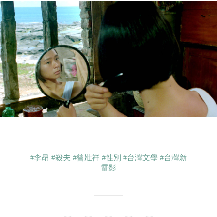
#李昂
#殺夫
#曾壯祥
#性別
#台灣文學
#台灣新
電影