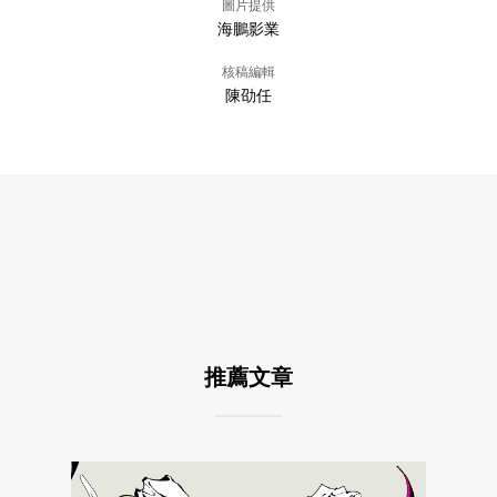
圖片提供
海鵬影業
核稿編輯
陳劭任
推薦文章