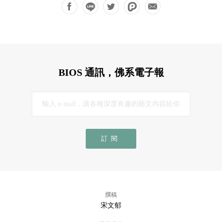
BIOS 通訊，佛系電子報
訂閱
撰稿
宋文郁