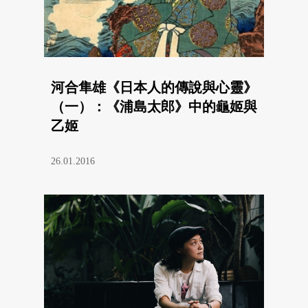
河合隼雄《日本人的傳說與心靈》
（一）：《浦島太郎》中的龜姬與
乙姬
26.01.2016