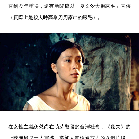
直到今年重映，還有新聞稿以「夏文汐大膽露毛」宣傳
（實際上是殺夫時高舉刀刃露出的腋毛）。
在女性主義仍然尚在萌芽階段的台灣社會，《殺夫》的
上映無疑是一大震撼，當初因電檢被剪去的 8 個片段，