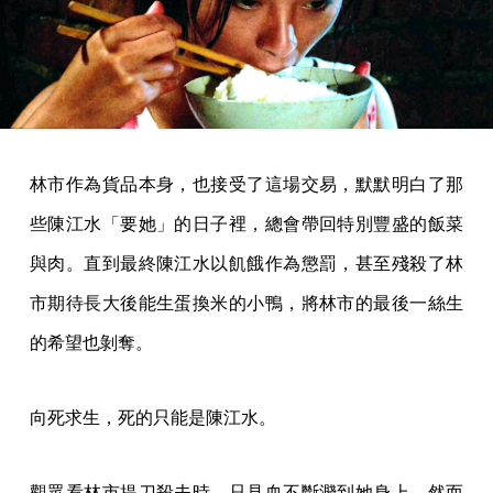
林市作為貨品本身，也接受了這場交易，默默明白了那
些陳江水「要她」的日子裡，總會帶回特別豐盛的飯菜
與肉。直到最終陳江水以飢餓作為懲罰，甚至殘殺了林
市期待長大後能生蛋換米的小鴨，將林市的最後一絲生
的希望也剝奪。
向死求生，死的只能是陳江水。
觀眾看林市提刀殺夫時，只見血不斷濺到她身上，然而