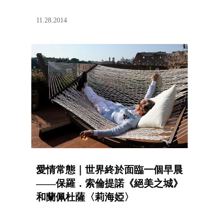
11.28.2014
愛情常態｜世界終於面臨一個早晨
——保羅．索倫提諾《絕美之城》
和蘭佩杜薩〈莉海婭〉