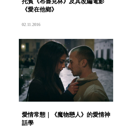
托賓《布魯克林》及其改編電影
《愛在他鄉》
02.11.2016
愛情常態｜《魔物戀人》的愛情神
話學