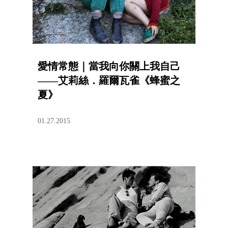
愛情常態｜當我向你關上我自己
——艾莉絲．羅爾瓦雀《蜂蜜之
夏》
01.27.2015