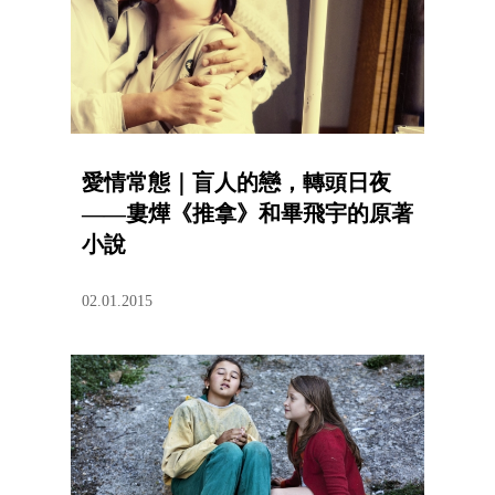
愛情常態｜盲人的戀，轉頭日夜
——婁燁《推拿》和畢飛宇的原著
小說
02.01.2015