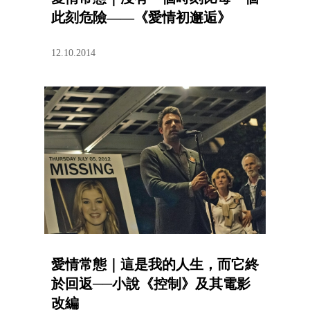
此刻危險——《愛情初邂逅》
12.10.2014
愛情常態｜這是我的人生，而它終
於回返──小說《控制》及其電影
改編