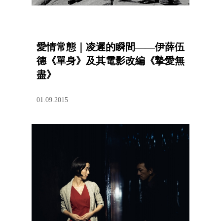
愛情常態｜凌遲的瞬間——伊薛伍
德《單身》及其電影改編《摯愛無
盡》
01.09.2015