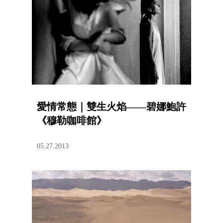
愛情常態｜雙生火焰——碧娜鮑許
《穆勒咖啡館》
05.27.2013