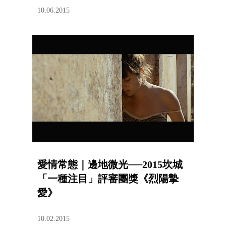
10.06.2015
愛情常態｜邊地微光──2015坎城
「一種注目」評審團獎《烈陽摯
愛》
10.02.2015