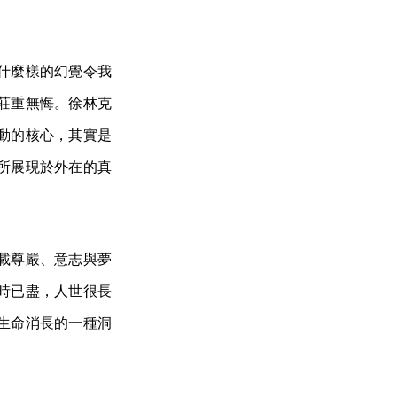
什麼樣的幻覺令我
莊重無悔。徐林克
動的核心，其實是
所展現於外在的真
載尊嚴、意志與夢
時已盡，人世很長
生命消長的一種洞