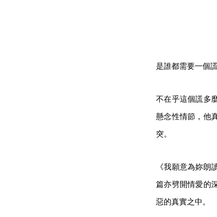
是誰都需要一個
不在乎這個謊多
懸念性情節，他
突。
《我願意為妳朗
篇亦劈開情愛的
惡的真實之中。