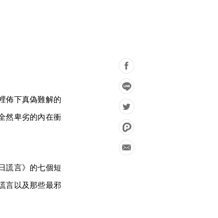
裡佈下真偽難解的
全然卑劣的內在衝
日謊言》的七個短
謊言以及那些最邪