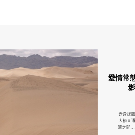
愛情常
影
赤身裸
大橋直
泥之間…