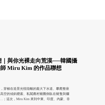
態｜與你光裸走向荒漠──韓國攝
師 Miru Kim 的作品聯想
體，穿梭在造景光怪陸離的龐大下水道、攀爬整座
通高空的傾斜纜索、私闖農村豬圈倒臥在豬隻與爛
…；這次，Miru Kim 來到中東、印度、內蒙、非
...