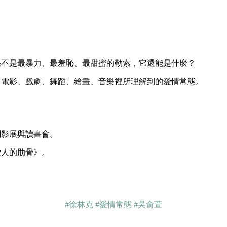
果不是最暴力、最羞恥、最甜蜜的勒索，它還能是什麼？
、電影、戲劇、舞蹈、繪畫、音樂裡所理解到的愛情常態。
劃影展與讀書會。
愛人的肋骨》。
#徐林克
#愛情常態
#吳俞萱