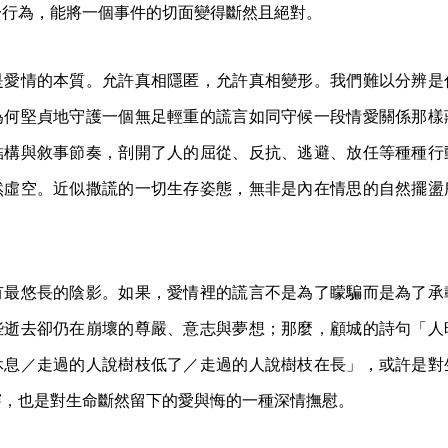
一行為，能將一個事件的切面變得斷然且絕對。
是愛情的本質。允許真相隱匿，允許真相變形。我們難以分辨是
為何堅貞地守護一個無足輕重的謊言如同守候一段情愛關係那樣
結構與敘事節奏，剖開了人的屈從、反抗、逃避、放任等種種行
然虛空。近似撒謊的一切生存姿態，無非是內在情思的自然擺盪
有最悠長的陰影。如果，愛情裡的謊言不是為了矇騙而是為了承
些逝去卻仍在崩壞的尊嚴、意志與夢想；那麼，顧城的詩句「人
休息／走過的人說樹枝低了／走過的人說樹枝在長」，或許是對
穿，也是對生命斷然留下的愛與悔的一種深情撫慰。