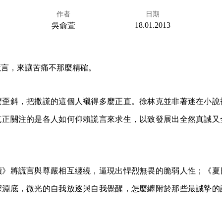
作者
日期
18.01.2013
吳俞萱
謊言，來讓苦痛不那麼精確。
麼歪斜，把撒謊的這個人襯得多麼正直。徐林克並非著迷在小說
真正關注的是各人如何仰賴謊言來求生，以致發展出全然真誠又
讀》將謊言與尊嚴相互纏繞，逼現出悍烈無畏的脆弱人性；《夏
深淵底，微光的自我放逐與自我覺醒，怎麼纏附於那些最誠摯的