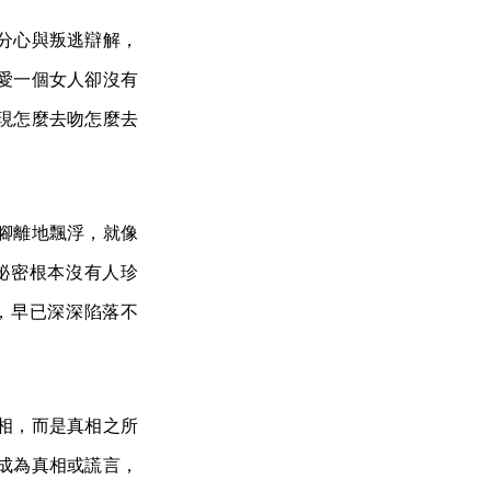
分心與叛逃辯解，
愛一個女人卻沒有
現怎麼去吻怎麼去
腳離地飄浮，就像
祕密根本沒有人珍
，早已深深陷落不
相，而是真相之所
成為真相或謊言，