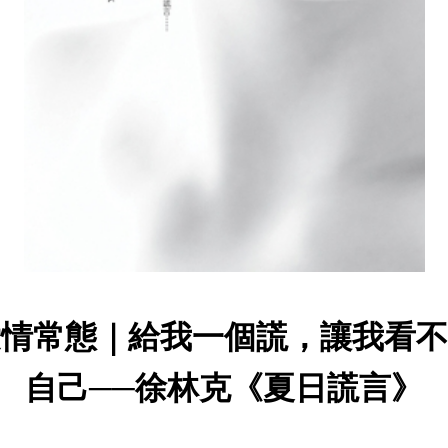
愛情常態｜給我一個謊，讓我看不
自己──徐林克《夏日謊言》