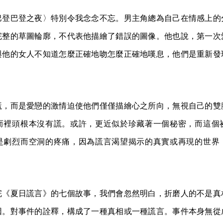
巴登巴登之夜〉特別令我念念不忘。男主角總為自己在情感上的
完整的草圖輪廓，不代表他描繪了錯誤的圖像。他也說，第一次
與他的女人不知道怎麼正確地吻怎麼正確地嘆息，他們是重新發
謊，而是愛戀的激情迫使他們僅僅描繪心之所向，無視自己的雙
而裡頭根本沒有謊。或許，更近似於珍藏著一個秘密，而這個
是劇烈而空洞的疼痛，因為謊言渴望揭示的真實或再現的世界
完《夏日謊言》的七個故事，我們會忽然明白，折磨人的不是真
因。對事件的詮釋，構成了一種真相或一種謊言。事件本身無從