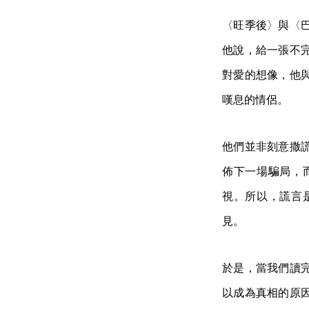
〈旺季後〉與〈
他說，給一張不
對愛的想像，他
嘆息的情侶。
他們並非刻意撒
佈下一場騙局，
視。所以，謊言
見。
於是，當我們讀
以成為真相的原