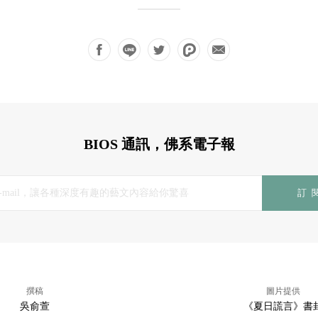
BIOS 通訊，佛系電子報
訂
撰稿
圖片提供
吳俞萱
《夏日謊言》書