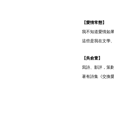
【愛情常態】
我不知道愛情如
這些是我在文學
【吳俞萱】
寫詩、影評，策
著有詩集《交換