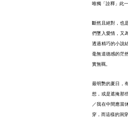
唯獨「詮釋」此
斷然且絕對，也
們墜入愛情，又
透過精巧的小說
毫無道德感的茫
實無羈。
最明艷的夏日，
想，或是遮掩那
／我在中間應當
穿，而這樣的洞