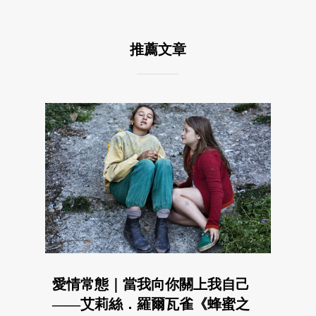
推薦文章
愛情常態｜當我向你關上我自己
——艾莉絲．羅爾瓦雀《蜂蜜之