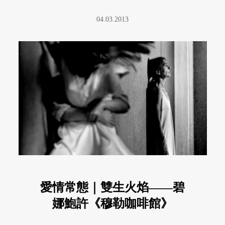
彙所描摹出來的形象，慢慢墜入 ...
04.03.2013
愛情常態｜雙生火焰——碧
娜鮑許《穆勒咖啡館》