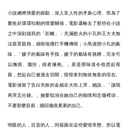
小說總將情愛的探勘，深入至人性的矛盾心理。而為了
聚焦於環環扣動的情愛關係，電影還略去了那些在小說
之中深刻描寫的「距離」：充滿慾火的小孔和王大夫無
法當眾親熱，就暗地撥打手機傳情；小馬迷戀小孔的氣
味，「嫂子的氣味有手指，嫂子的氣味有胳膊，完全可
以撫摸、攙扶，或者擁抱。」原是那味道令他想起母
親，想起自己被過去切開，惶惶來到無依無靠的現在。
電影保留了告白失敗的金嫣在大街上哭，她說，「讓我
再哭五分鐘。」她要耽溺在她自己的痴情和悲傷裡頭，
不要那麼容易，贖回傷痕累累的自己。
明眼的人，目盲的人，同樣困在這些愛情常態。所以電