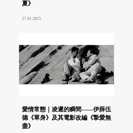
夏》
27.01.2015
愛情常態｜凌遲的瞬間——伊薛伍
德《單身》及其電影改編《摯愛無
盡》