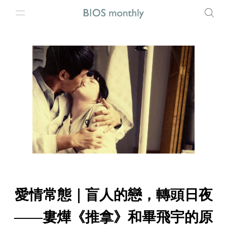
愛情常態｜盲人的戀，轉頭日夜
——婁燁《推拿》和畢飛宇的原