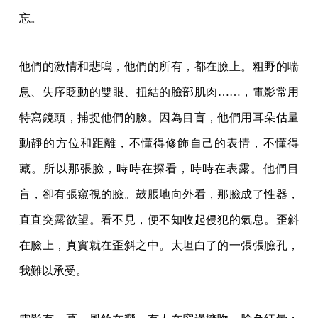
忘。
他們的激情和悲鳴，他們的所有，都在臉上。粗野的喘
息、失序眨動的雙眼、扭結的臉部肌肉……，電影常用
特寫鏡頭，捕捉他們的臉。因為目盲，他們用耳朵估量
動靜的方位和距離，不懂得修飾自己的表情，不懂得
藏。所以那張臉，時時在探看，時時在表露。他們目
盲，卻有張窺視的臉。鼓脹地向外看，那臉成了性器，
直直突露欲望。看不見，便不知收起侵犯的氣息。歪斜
在臉上，真實就在歪斜之中。太坦白了的一張張臉孔，
我難以承受。