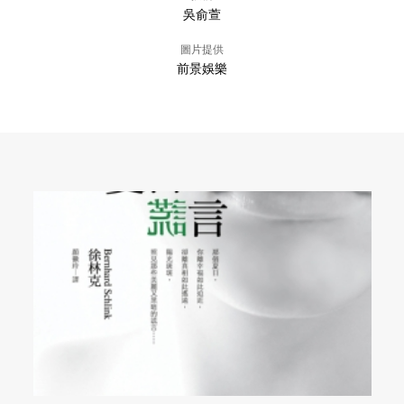
吳俞萱
圖片提供
前景娛樂