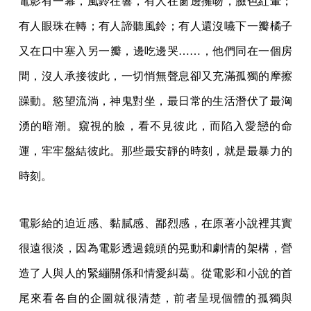
電影有一幕，風鈴在響，有人在窗邊擁吻，臉色紅暈；
有人眼珠在轉；有人諦聽風鈴；有人還沒嚥下一瓣橘子
又在口中塞入另一瓣，邊吃邊哭……，他們同在一個房
間，沒人承接彼此，一切悄無聲息卻又充滿孤獨的摩擦
躁動。慾望流淌，神鬼對坐，最日常的生活潛伏了最洶
湧的暗潮。窺視的臉，看不見彼此，而陷入愛戀的命
運，牢牢盤結彼此。那些最安靜的時刻，就是最暴力的
時刻。
電影給的迫近感、黏膩感、鄙烈感，在原著小說裡其實
很遠很淡，因為電影透過鏡頭的晃動和劇情的架構，營
造了人與人的緊繃關係和情愛糾葛。從電影和小說的首
尾來看各自的企圖就很清楚，前者呈現個體的孤獨與