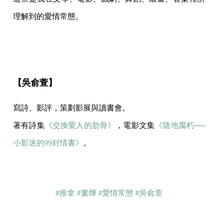
理解到的愛情常態。
【吳俞萱】
寫詩、影評，策劃影展與讀書會。
著有詩集
《交換愛人的肋骨》
，電影文集
《隨地腐朽──
小影迷的99封情書》
。
#推拿
#婁燁
#愛情常態
#吳俞萱