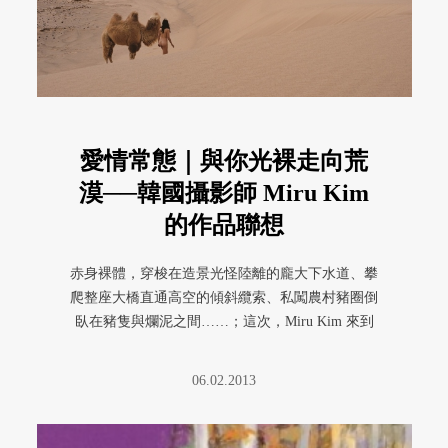
愛情常態｜與你光裸走向荒
漠──韓國攝影師 Miru Kim
的作品聯想
赤身裸體，穿梭在造景光怪陸離的龐大下水道、攀
爬整座大橋直通高空的傾斜纜索、私闖農村豬圈倒
臥在豬隻與爛泥之間……；這次，Miru Kim 來到
中東、印度、內蒙、非 ...
06.02.2013