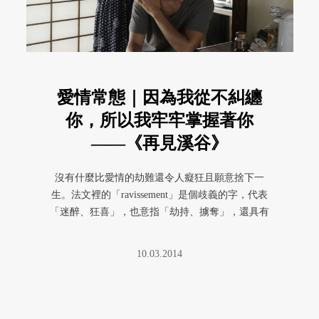
愛情常態｜因為我從不糾纏
你，所以我牢牢掌握著你
——《再見溪谷》
沒有什麼比愛情的劫難還令人癡狂且願意捨下一
生。法文裡的「ravissement」是個歧義的字，代表
「迷醉、狂喜」，也意指「劫持、擄奪」，還具有
「強姦」的意思。這 ...
10.03.2014