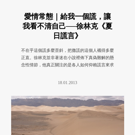
愛情常態｜給我一個謊，讓
我看不清自己──徐林克《夏
日謊言》
不在乎這個謊多麼歪斜，把撒謊的這個人襯得多麼
正直。徐林克並非著迷在小說裡佈下真偽難解的懸
念性情節，他真正關注的是各人如何仰賴謊言來求
生，以致發展出全然真誠又全然 ...
18.01.2013