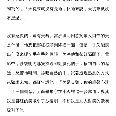
裡寫的，「天從來就沒有亮過，反過來說，天從來就沒
有黑過。」
沒有意義的，還有美醜。當沙復明困惑於眾人口中的美
是什麼，他想把都紅從頭到腳摸一遍，但是，手又能摸
出什麼來呢？手有手的侷限，美將他和都紅隔開了。電
影中，沙復明將那隻摸過都紅臉孔的手，移到自己的嘴
邊，愁苦地嗅聞、舔咬自己的手，試著透過熟悉的方式
來驗證未知。都紅告訴他：「美是災難，你的虛榮心迷
上了一個概念。」而畢飛宇在小說裡進一步寫道，與其
說是都紅的美吸引了沙復明，不如說是別人對美的讚嘆
吸引了他。