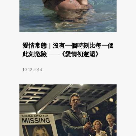
愛情常態｜沒有一個時刻比每一個
此刻危險——《愛情初邂逅》
10.12.2014