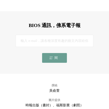
BIOS 通訊，佛系電子報
訂閱
撰稿
吳俞萱
圖片提供
時報出版（書封）、福斯影業（劇照）