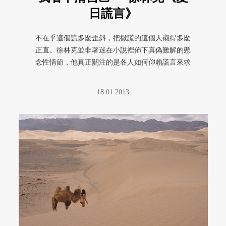
日謊言》
不在乎這個謊多麼歪斜，把撒謊的這個人襯得多麼
正直。徐林克並非著迷在小說裡佈下真偽難解的懸
念性情節，他真正關注的是各人如何仰賴謊言來求
生，以致發展出全然真誠又全然 ...
18.01.2013