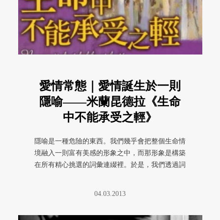
愛情常態｜愛情誕生於一則
隱喻——米蘭昆德拉《生命
中不能承受之輕》
隱喻是一種危險的東西。我們幾乎會把整個生命情
境融入一則富有美感的形象之中，而那形象是構築
在所有精心挑選的詞彙連綴裡。於是，我們透過詞
彙所描摹出來的形象，慢慢墜入 ...
04.03.2013