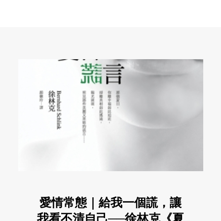
愛情常態｜給我一個謊，讓
我看不清自己──徐林克《夏