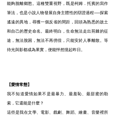
能夠脫離鄉愁。這種雙重視野，既是柯姆．托賓的寫作
筆法，也是小說人物發展自身主體性的辯證過程──探索
遙遠的異地，尋獲一個反省的間距，回頭為熟悉的故土
和自己的歷史命名。最終明白，生命無法走出荊棘的征
途，無法脫困，無法不再徬徨，只能安於人事離散。等
待光與影都成為果實，便能怦然憶起昨日。
【愛情常態】
我不知道愛情如果不是最暴力、最羞恥、最甜蜜的勒
索，它還能是什麼？
這些是我在文學、電影、戲劇、舞蹈、繪畫、音樂裡所