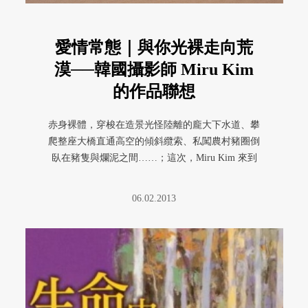
愛情常態｜與你光裸走向荒
漠──韓國攝影師 Miru Kim
的作品聯想
赤身裸體，穿梭在造景光怪陸離的龐大下水道、攀
爬整座大橋直通高空的傾斜纜索、私闖農村豬圈倒
臥在豬隻與爛泥之間……；這次，Miru Kim 來到
中東、印度、內蒙、非 ...
06.02.2013