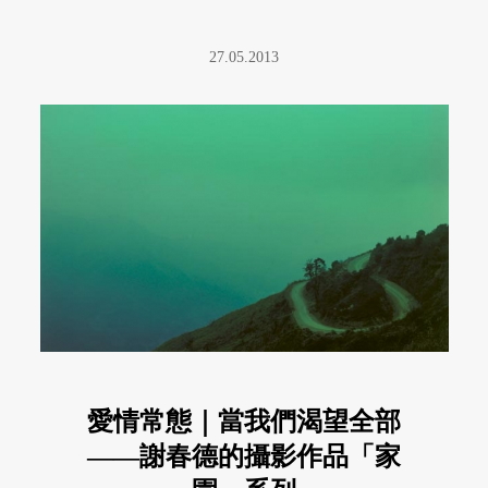
放棄與時間搏鬥。她將狠狠附著 ...
27.05.2013
愛情常態｜當我們渴望全部
——謝春德的攝影作品「家