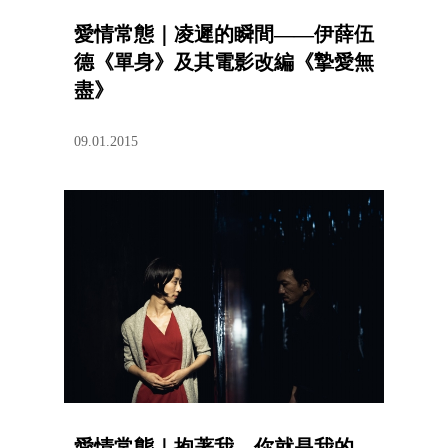
愛情常態｜凌遲的瞬間——伊薛伍
德《單身》及其電影改編《摯愛無
盡》
09.01.2015
愛情常態｜抱著我，你就是我的