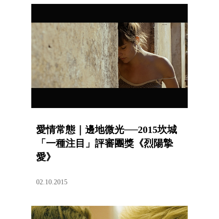
愛情常態｜邊地微光──2015坎城
「一種注目」評審團獎《烈陽摯
愛》
02.10.2015