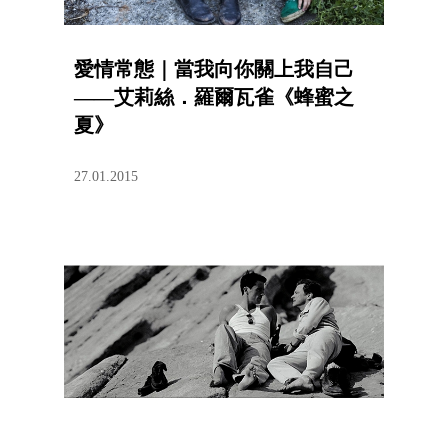
愛情常態｜當我向你關上我自己
——艾莉絲．羅爾瓦雀《蜂蜜之
夏》
27.01.2015