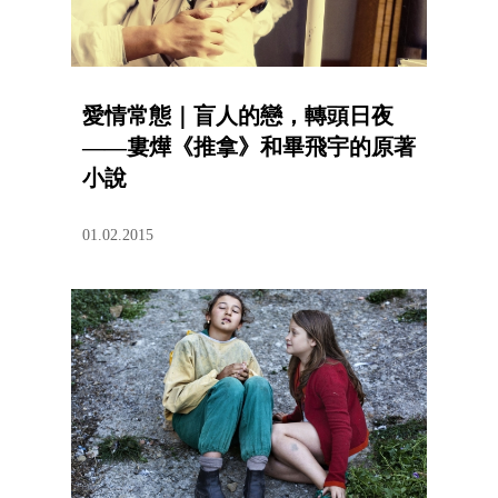
愛情常態｜盲人的戀，轉頭日夜
——婁燁《推拿》和畢飛宇的原著
小說
01.02.2015