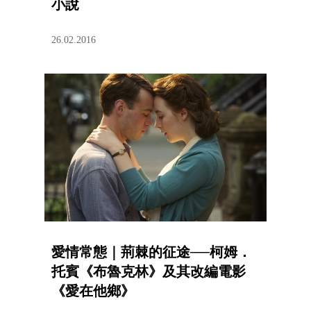
小說
26.02.2016
愛情常態｜荊棘的征途──柯姆．
托賓《布魯克林》及其改編電影
《愛在他鄉》