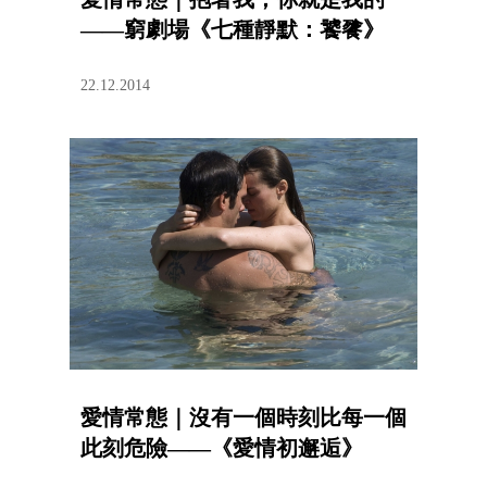
——窮劇場《七種靜默：饕餮》
22.12.2014
愛情常態｜沒有一個時刻比每一個
此刻危險——《愛情初邂逅》