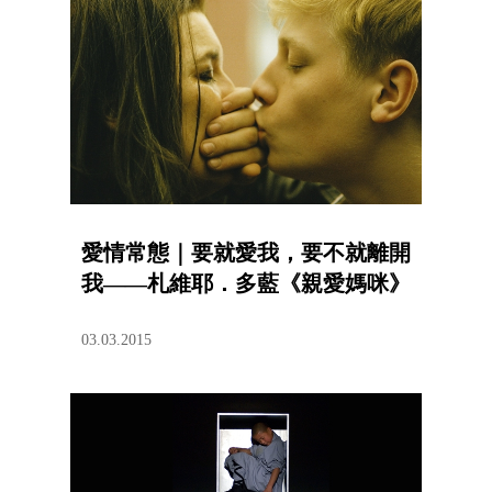
愛情常態｜要就愛我，要不就離開
我——札維耶．多藍《親愛媽咪》
03.03.2015