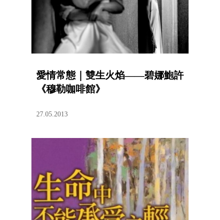
愛情常態｜雙生火焰——碧娜鮑許
《穆勒咖啡館》
27.05.2013