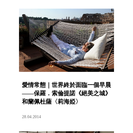
愛情常態｜世界終於面臨一個早晨
——保羅．索倫提諾《絕美之城》
和蘭佩杜薩〈莉海婭〉
28.04.2014