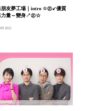
朋友夢工場｜intro ☆㊣↙優質
男力量～變身↗㊣☆
.09.2021