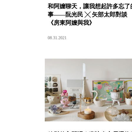
和阿嬤聊天，讓我想起許多忘了
事——阮光民 ╳ 矢部太郎對談
《房東阿嬤與我》
08.31.2021