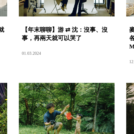
就
【年末聊聊】游 ⇄ 沈：沒事、沒
事，再兩天就可以哭了
各
M
01.03.2024
12