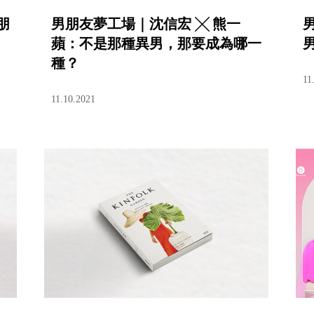
朋
男朋友夢工場｜沈信宏 ╳ 熊一
男
蘋：不是那種異男，那要成為哪一
種？
11
11.10.2021