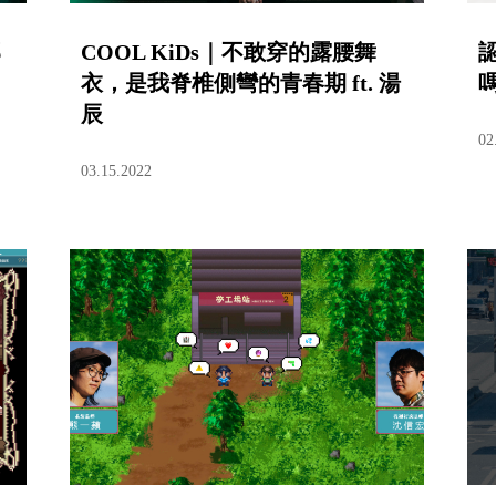
那
COOL KiDs｜不敢穿的露腰舞
衣，是我脊椎側彎的青春期 ft. 湯
辰
02
03.15.2022