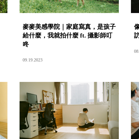
麥麥美感學院｜家庭寫真，是孩子
給什麼，我就拍什麼 ft. 攝影師叮
訪
咚
08
09.19.2023