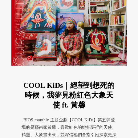
COOL KiDs｜絕望到想死的
時候，我夢見粉紅色大象天
使 ft. 黃馨
BIOS monthly 主題企劃【COOL KiDs】第五彈登
場的是藝術家黃馨，喜歡紅色的她把夢裡的天使、
精靈、大象畫出來，並深信祂們會指引她探索更深