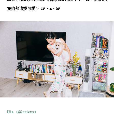
隻狗都這摸可愛ㄅ ૮ฅ・ﻌ・აฅ
Riz（@rrizys）