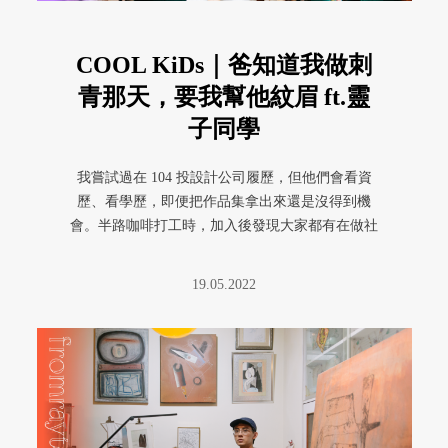
COOL KiDs｜爸知道我做刺
青那天，要我幫他紋眉 ft.靈
子同學
我嘗試過在 104 投設計公司履歷，但他們會看資
歷、看學歷，即便把作品集拿出來還是沒得到機
會。半路咖啡打工時，加入後發現大家都有在做社
會運動。
19.05.2022