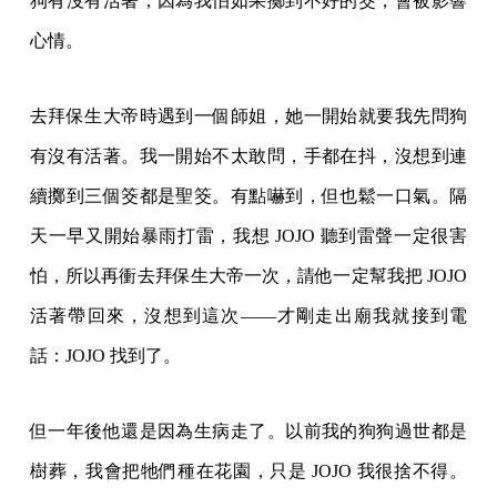
狗有沒有活著，因為我怕如果擲到不好的筊，會被影響
心情。
去拜保生大帝時遇到一個師姐，她一開始就要我先問狗
有沒有活著。我一開始不太敢問，手都在抖，沒想到連
續擲到三個筊都是聖筊。有點嚇到，但也鬆一口氣。隔
天一早又開始暴雨打雷，我想 JOJO 聽到雷聲一定很害
怕，所以再衝去拜保生大帝一次，請他一定幫我把 JOJO
活著帶回來，沒想到這次——才剛走出廟我就接到電
話：JOJO 找到了。
但一年後他還是因為生病走了。以前我的狗狗過世都是
樹葬，我會把牠們種在花園，只是 JOJO 我很捨不得。