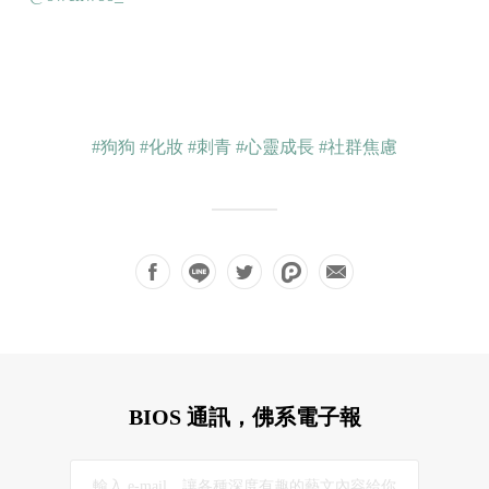
#狗狗
#化妝
#刺青
#心靈成長
#社群焦慮
BIOS 通訊，佛系電子報