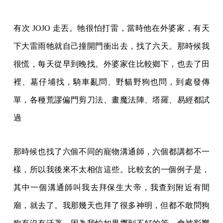
有次 JOJO 走丟。牠很怕打雷，當時他在外婆家，有天
下大雷雨牠就自己撞開門衝出去，找了六天。那時候我
很慌，每天從早到晚找。外婆家住比較鄉下，也去了田
裡、墓仔埔找，騎車亂問、野貓野狗也問，到處發傳
單，各種荒謬偏門剪刀法、畫魔法陣、塔羅、易經都試
過
那時候也找了六個不同的寵物溝通師，六個都講都不一
樣，所以我後來不太相信這些。比較玄的一個例子是，
其中一個溝通師叫我去拜保生大帝，我查到附近有間
廟，就去了。我那幾天也拜了很多神明，但都不敢問狗