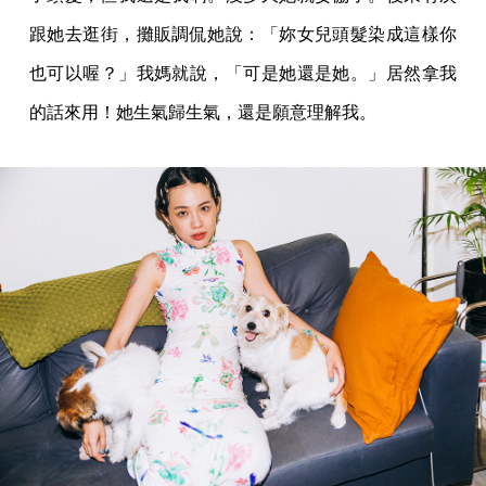
跟她去逛街，攤販調侃她說：「妳女兒頭髮染成這樣你
也可以喔？」我媽就說，「可是她還是她。」居然拿我
的話來用！她生氣歸生氣，還是願意理解我。