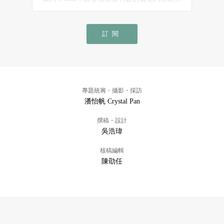
訂閱
專題統籌・攝影・採訪
潘怡帆 Crystal Pan
撰稿・設計
吳浩瑋
核稿編輯
陳劭任