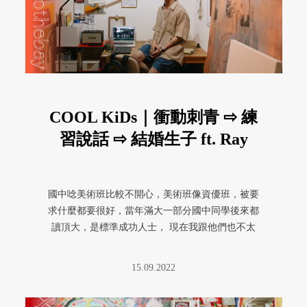
COOL KiDs｜衝動刺青 ⇨ 練
習說話 ⇨ 結婚生子 ft. Ray
國中唸美術班比較不開心，美術班像資優班，被要
求什麼都要很好，當年滿大一部分國中同學後來都
讀頂大，是標準成功人士， 現在我跟他們也不太
往來。我們班也有人整個壞掉， ...
15.09.2022