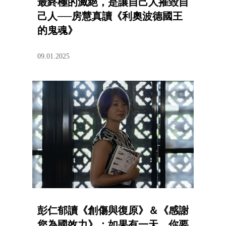
最終極的滅絕，是讓自己人摧毀自
己人──房慧真讀《利奧波德國王
的鬼魂》
09.01.2025
彭仁郁讀《創傷與復原》＆《感謝
您為國效力》：如果有一天，你要