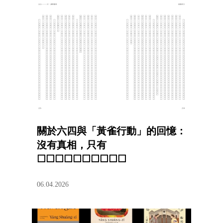
關於六四與「黃雀行動」的回憶：
沒有真相，只有
☐☐☐☐☐☐☐☐☐☐
06.04.2026