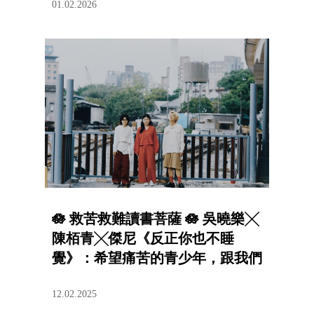
01.02.2026
🪷 救苦救難讀書菩薩 🪷 吳曉樂╳
陳栢青╳傑尼《反正你也不睡
覺》：希望痛苦的青少年，跟我們
一起活下來
12.02.2025