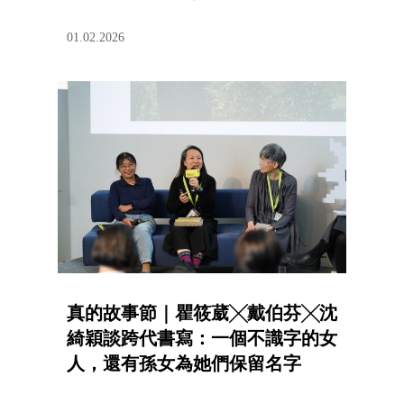
01.02.2026
真的故事節｜瞿筱葳╳戴伯芬╳沈
綺穎談跨代書寫：一個不識字的女
人，還有孫女為她們保留名字