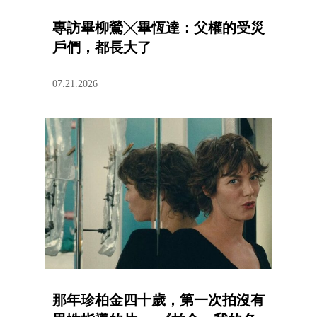
專訪畢柳鶯╳畢恆達：父權的受災
戶們，都長大了
07.21.2026
那年珍柏金四十歲，第一次拍沒有