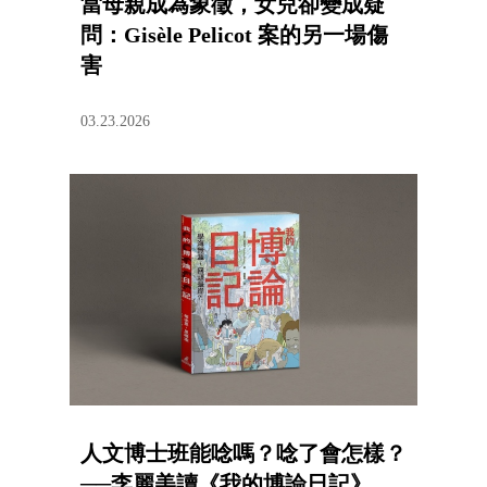
當母親成為象徵，女兒卻變成疑
問：Gisèle Pelicot 案的另一場傷
害
03.23.2026
人文博士班能唸嗎？唸了會怎樣？
──李麗美讀《我的博論日記》