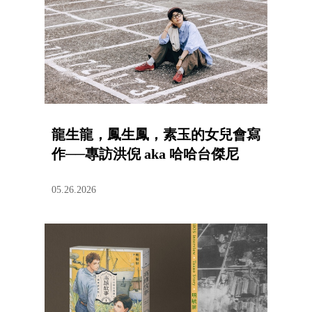
龍生龍，鳳生鳳，素玉的女兒會寫
作──專訪洪倪 aka 哈哈台傑尼
05.26.2026