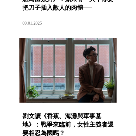
把刀子插入敵人的肉體──
09.01.2025
劉文讀《香蕉、海灘與軍事基
地》：戰爭來臨前，女性主義者還
要相忍為國嗎？