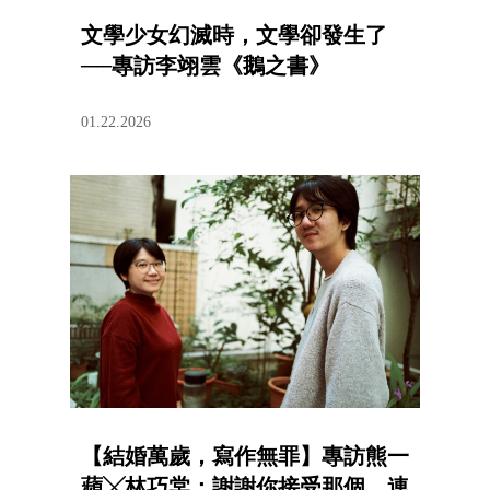
文學少女幻滅時，文學卻發生了
──專訪李翊雲《鵝之書》
01.22.2026
【結婚萬歲，寫作無罪】專訪熊一
蘋╳林巧棠：謝謝你接受那個，連