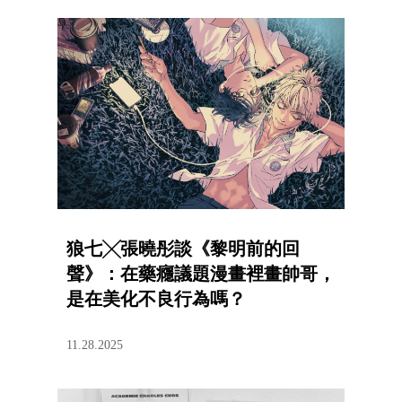
狼七╳張曉彤談《黎明前的回
聲》：在藥癮議題漫畫裡畫帥哥，
是在美化不良行為嗎？
11.28.2025