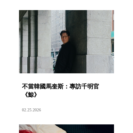
不當韓國馬奎斯：專訪千明官
《鯨》
02.25.2026