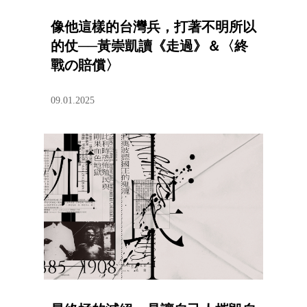
像他這樣的台灣兵，打著不明所以
的仗──黃崇凱讀《走過》＆〈終
戰の賠償〉
09.01.2025