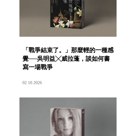
「戰爭結束了。」那麼輕的一種感
覺──吳明益╳威拉蓬，談如何書
寫一場戰爭
02.10.2026