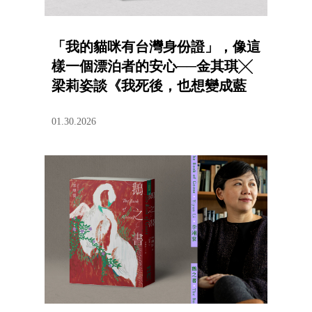
「我的貓咪有台灣身份證」，像這
樣一個漂泊者的安心──金其琪╳
梁莉姿談《我死後，也想變成藍
色》
01.30.2026