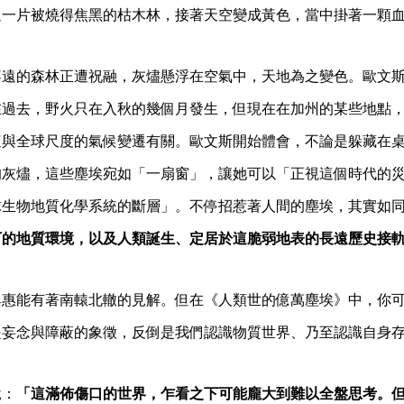
過一片被燒得焦黑的枯木林，接著天空變成黃色，當中掛著一顆
不遠的森林正遭祝融，灰燼懸浮在空氣中，天地為之變色。歐文
在過去，野火只在入秋的幾個月發生，但現在在加州的某些地點
這與全球尺度的氣候變遷有關。歐文斯開始體會，不論是躲藏在
的灰燼，這些塵埃宛如「一扇窗」，讓她可以「正視這個時代的
球生物地質化學系統的斷層」。不停招惹著人間的塵埃，其實如
下的地質環境，以及人類誕生、定居於這脆弱地表的長遠歷史接
與惠能有著南轅北轍的見解。但在《人類世的億萬塵埃》中，你
是妄念與障蔽的象徵，反倒是我們認識物質世界、乃至認識自身
說：
「這滿佈傷口的世界，乍看之下可能龐大到難以全盤思考。