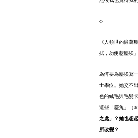
然後我也覺得我
◇
《人類世的億萬
拭，勿使惹塵埃
為何要為塵埃寫一
士學位。她交不
色的絨毛與毛髮
這些「塵兔」（dus
之處」？她也想
所改變？