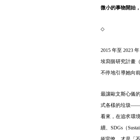
微小的事物開始
◇
2015 年至 2
埃寫個研究計畫（
不停地引導她向
最讓歐文斯心儀的是
式各樣的垃圾—
看來，在追求環
續、SDGs（Sustain
術官僚，才是「