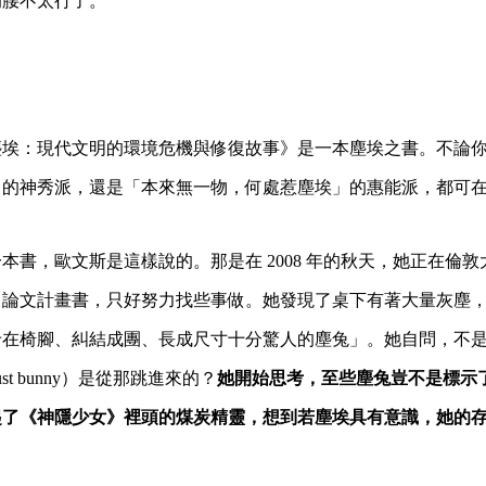
的腰不太行了。
塵埃：現代文明的環境危機與修復故事》是一本塵埃之書。不論
」的神秀派，還是「本來無一物，何處惹塵埃」的惠能派，都可
本書，歐文斯是這樣說的。那是在 2008 年的秋天，她正在倫
出論文計畫書，只好努力找些事做。她發現了桌下有著大量灰塵
卡在椅腳、糾結成團、長成尺寸十分驚人的塵兔」。她自問，不
t bunny）是從那跳進來的？
她開始思考，至些塵兔豈不是標示
起了《神隱少女》裡頭的煤炭精靈，想到若塵埃具有意識，她的