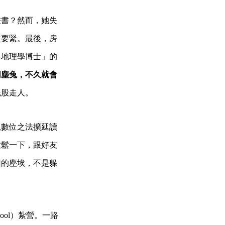
畫書？然而，她失
較要緊。最後，房
個地理學博士」的
同塵兔，不久就會
屁股走人。
以數位之法擴延讀
放鬆一下，跟好友
回的塵埃，不是躲
Pool）紮營。一路