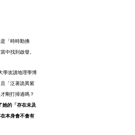
你是「時時勤拂
在當中找到啟發。
敦大學攻讀地理學博
，且「泛著詭異紫
是才剛打掃過嗎？
了她的「存在未及
存在本身會不會有