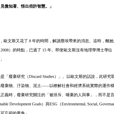
，見微知著、悟出些許智慧。」
023 年，歐文斯又花了 8 年的時間，解讀塵埃帶來的消息。這時，
2008）的時點，已過了 15 年。即便歐文斯沒有地理學博士學
前。
「廢棄研究（Discard Studies）」。以歐文斯的話說，此研
—廢棄物、汙染物、泥土——以瞭解社會和經濟系統實際的運作
境正義時，廢棄研究關注的「被排斥、唾棄的人與事」，而不是
able Development Goals）與ESG（Environmental, Social, Go
不可忘卻的要角」。