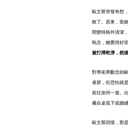
歐文斯突發奇想
敗了。原來，當
間變得格外清潔
執念，她覺得好
被打掃乾淨，然
對學術界斷念的
者群，但恐怕就
前往加州一遊。
藏在桌底下或牆
歐文斯回憶，那是在 