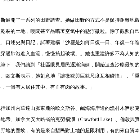
文斯展開了一系列的田野調查。她做田野的方式不是保持距離地
入乾裂的土地，嗅聞甚至品嚐著空氣中的懸浮微粒。除了觀照自
談、口述史與日記，試著建構「沙塵是如何日復一日、年復一年
粒穿過肺泡進入血流，慢慢搞起破壞」。她也重建許多不為人知
她筆下，我們讀到「社區眼見居民逐漸病倒，開始追查沙塵最初
」。歐文斯表示，她刻意地「讓微觀與巨觀尺度互相碰撞」，「
事，一個有人居住其中、有血有肉的故事。」
括加州內華達山脈東麓的歐文斯谷、鹹海海岸邊的漁村木伊那克（M
帶、加拿大安大略省的克勞福湖（Crawford Lake）、倫敦
田野地的塵埃，有的是來自墾民對土地的超限利用，有的來自資