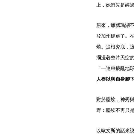
上，她們先是經
原來，離猛瑪湖
於加州肆虐了。
燒。追根究底，
瀰漫著整片天空
「一連串擾亂地
人得以與自身腳
對於塵埃，神秀
野：塵埃不再只
以歐文斯的話來