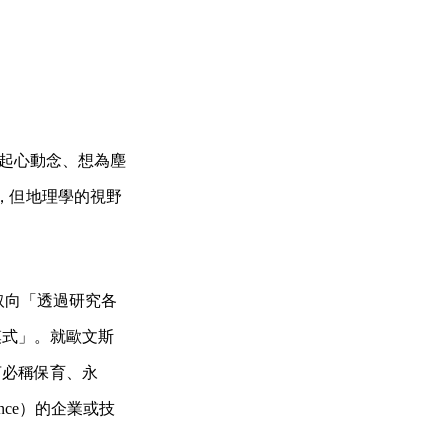
離她起心動念、想為塵
位，但地理學的視野
究取向「透過研究各
模式」。就歐文斯
言必稱保育、永
vernance）的企業或技