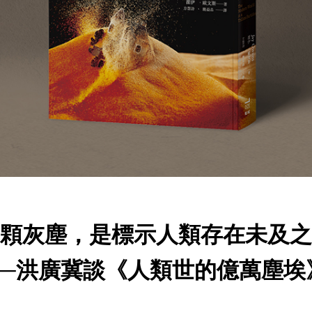
顆灰塵，是標示人類存在未及之
──洪廣冀談《人類世的億萬塵埃