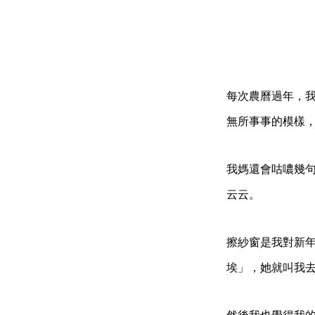
每次農曆過年，
無所事事的模樣
我媽還會咕噥幾
云云。
擦紗窗是我對新
埃」，她就叫我