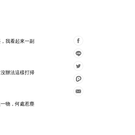
塵，我看起來一副
，沒辦法這樣打掃
無一物，何處惹塵