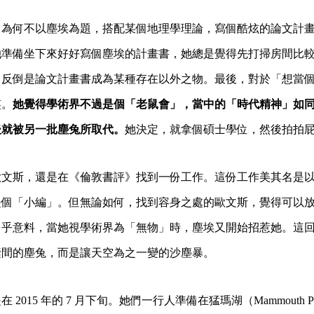
，為何不以塵埃為題，搭配某個地理學理論，寫個酷炫的論文計
她準備坐下來好好寫個塵埃的計畫書，她總是覺得先打掃房間比
，反倒是論文計畫書成為某種存在以外之物。最後，對於「想當
笑。
她覺得學術界不過是個「老鼠會」，當中的「時代精神」如
後就被另一批塵兔所取代。
她決定，就拿個碩士學位，然後拍拍
歐文斯，還是在《倫敦書評》找到一份工作。這份工作美其名是
是個「小編」。但無論如何，找到容身之處的歐文斯，覺得可以
出乎意料，當她視學術界為「無物」時，塵埃又開始招惹她。這
縫間的塵兔，而是讓天空為之一變的沙塵暴。
2015 年的 7 月下旬。她們一行人準備在猛瑪湖（Mammouth 