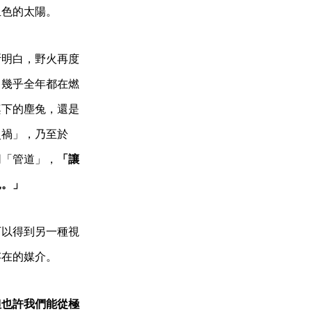
血色的太陽。
斯明白，野火再度
，幾乎全年都在燃
桌下的塵兔，還是
災禍」，乃至於
同「管道」，
「讓
軌。」
可以得到另一種視
存在的媒介。
但也許我們能從極