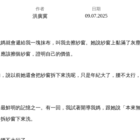
作者
日期
09.07.2025
洪廣冀
我媽就會遞給我一塊抹布，叫我去擦紗窗。她說紗窗上黏滿了灰
，應該擦個紗窗，證明自己的價值。
句，說以前她還會把紗窗拆下來洗呢，只是年紀大了，腰不太行
年最鮮明的記憶之一。有一回，我試著開導我媽，跟她說「本來
去拆紗窗下來洗。