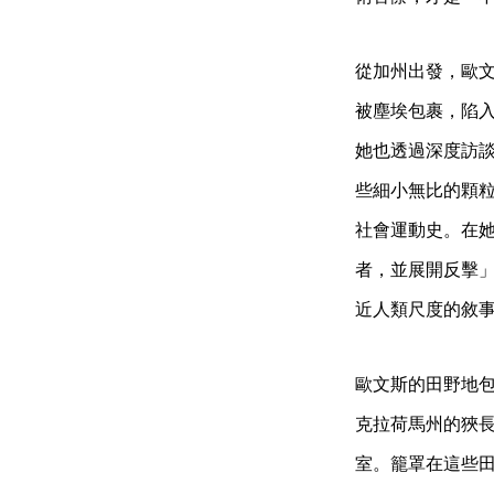
從加州出發，歐
被塵埃包裹，陷
她也透過深度訪
些細小無比的顆
社會運動史。在
者，並展開反擊
近人類尺度的敘
歐文斯的田野地包
克拉荷馬州的狹長地
室。籠罩在這些