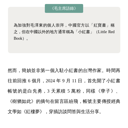
《毛主席語錄》
為加強對毛澤東的個人崇拜，中國官方以「紅寶書」稱
之，但在中國以外的地方通常稱為「小紅書」（Little Red
Book）。
然而，簡媜並非第一個入駐小紅書的台灣作家。時間再
往前回推 6 個月，2024 年 9 月 11 日，首先開了小紅書
帳號的是白先勇，3 天累積 5 萬粉，同樣《孽子》、
《樹猶如此》的摘句在留言區紛飛，帳號主要傳授經典
文學如《紅樓夢》，穿插訪談問答與生活分享。