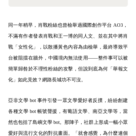
同一年稍早，肖戰粉絲也曾檢舉過國際創作平台 AO3，
不滿有作者發表肖戰和王一博的同人文、並在其中將肖
戰「女性化」，以散播黃色內容為由檢舉，最終導致平
台被阻擋在牆外，中國境內無法使用——整件事可以被
簡單歸咎於不理性粉絲的攻擊，但說到底為何「舉報文
化」如此見效？網路長城功不可沒。
亞非文學 bot 事件引發一眾文學愛好者反撲，紛紛創建
各種文學 bot 帳號聲援，有葡語文學、南亞文學等，當
然也包括了島嶼文學 bot。那陣子，社群上形成一幅小眾
愛好與流行文化的對抗畫面。「就會感覺，為什麼連個