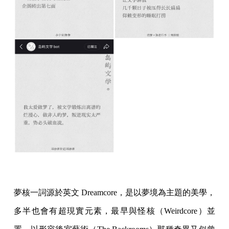
夢核一詞源於英文 Dreamcore，是以夢境為主題的美學，
多半也會有超現實元素，最早與怪核（Weirdcore）並