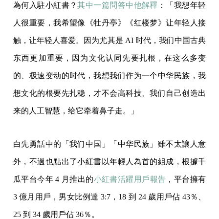
為何入駐小紅書？
其中一篇問答中他解釋
：「我想年轻
人很重要，我希望像《牡丹亭》《红楼梦》让年轻人接
触，让年轻人喜爱。因为尤其是 AI 时代，我们中国古典
东西更加重要，因为文化认同先要扎根，在这么多变
的、极速变动的时代，我想我们作为一个中华民族，我
想文化的根要先扎稳，才不会高科技、我们自己创造出
来的人工智慧，给它牵着鼻子走。」
白先勇話中的「我们中国」「中华民族」雖不太讓人意
外，不過也點出了小紅書以年輕人為首的組成，根據千
瓜平台今年 4 月推出的
小紅書活躍用戶報告
，平台擁有
3 億月用戶，男女比例達 3:7，18 到 24 歲用戶佔 43％、
25 到 34 歲用戶佔 36％。