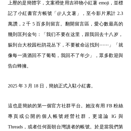
上壓的是簡體字，文案裡使用吉祥物小紅薯 emoji，並標
記了小紅書官方帳號「@人文薯」，至今影片累計 2.3
萬讚，2 千 5 百多則留言。翻開留言區，愛心數最高的
幾則匡列金句：「我们不要在这里，跟我回去十八岁，
躲到台大校园杜鹃花丛下，不要被命运找到⋯⋯」「就
像每一滴酒回不了葡萄，我回不了年少」，眾多歡迎與
告白蜂擁。
2025 年 3 月 18 日，簡媜正式入駐小紅書。
這也是簡媜的第一個官方社群平台。她沒有用 FB 粉絲
專頁或公開的個人帳號經營社群，更遑論 IG 與
Threads，或者任何面朝台灣讀者的帳號。於是當我們第