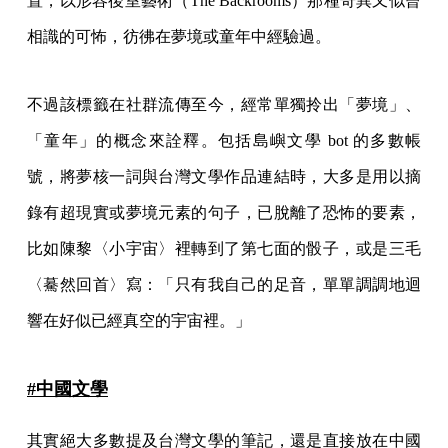
置，以形容後室藝術（The Backrooms）那種奇異又似曾
相識的可怖，彷彿在夢境或童年中經驗過。
不過該標籤在社群流傳至今，經常單獨拎出「夢境」、
「童年」的概念來詮釋。包括島嶼文學 bot 的多數帳
號，將夢核一詞與台灣文學作品連結時，大多是用以摘
錄有超現實或夢境元素的句子，已脫離了恐怖的要素，
比如陳黎〈小宇宙〉裡轉到了第七面的骰子，或是三毛
〈驀然回首〉寫：「只有我自己的足音，單單調調地迴
響在好似已經真空的宇宙裡。」
#中國文學
其實絕大多數提及台灣文學的筆記，還是直接放在中國