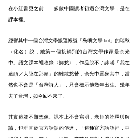
在小紅書更之前——多數中國讀者初遇台灣文學，是在
課本裡。
經營其中一個台灣文學搬運帳號「島嶼文學 bot」的瑞秋
（化名）說，她第一個接觸到的台灣文學作家是余光
中。語文課本裡收錄〈鄉愁〉，作品脫不了詠嘆「我在
這頭／大陸在那頭」的離散愁苦，余光中置身其中，當
然也不會是「台灣詩人」，只會標示他幾年出生、幾年
去了台灣，如今回不來了。
其實這並不難想像。課本上不會寫明，老師的詮釋與解
讀，也垂直於官方話語的傳達，「這種官方話語裡，中