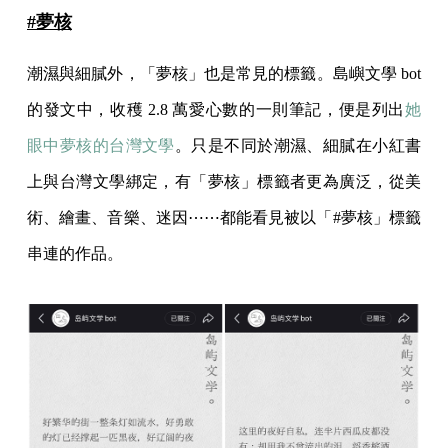
#夢核
潮濕與細膩外，「夢核」也是常見的標籤。島嶼文學 bot
的發文中，收穫 2.8 萬愛心數的一則筆記，便是列出
她
眼中夢核的台灣文學
。只是不同於潮濕、細膩在小紅書
上與台灣文學綁定，有「夢核」標籤者更為廣泛，從美
術、繪畫、音樂、迷因⋯⋯都能看見被以「#夢核」標籤
串連的作品。