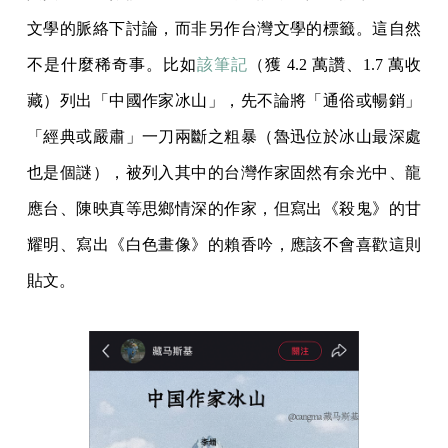
文學的脈絡下討論，而非另作台灣文學的標籤。這自然
不是什麼稀奇事。比如
該筆記
（獲 4.2 萬讚、1.7 萬收
藏）列出「中國作家冰山」，先不論將「通俗或暢銷」
「經典或嚴肅」一刀兩斷之粗暴（魯迅位於冰山最深處
也是個謎），被列入其中的台灣作家固然有余光中、龍
應台、陳映真等思鄉情深的作家，但寫出《殺鬼》的甘
耀明、寫出《白色畫像》的賴香吟，應該不會喜歡這則
貼文。