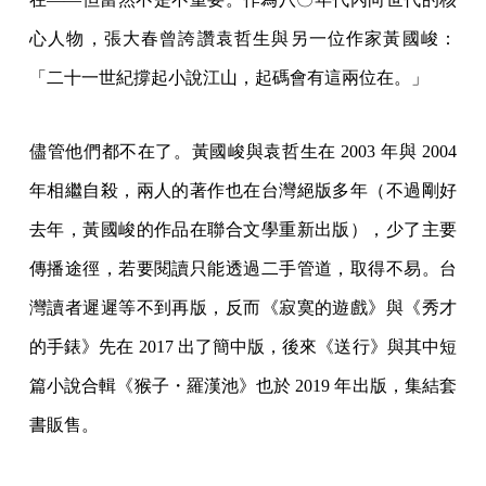
心人物，張大春曾誇讚袁哲生與另一位作家黃國峻：
「二十一世紀撐起小說江山，起碼會有這兩位在。」
儘管他們都不在了。黃國峻與袁哲生在 2003 年與 2004
年相繼自殺，兩人的著作也在台灣絕版多年（不過剛好
去年，黃國峻的作品在聯合文學重新出版），少了主要
傳播途徑，若要閱讀只能透過二手管道，取得不易。台
灣讀者遲遲等不到再版，反而《寂寞的遊戲》與《秀才
的手錶》先在 2017 出了簡中版，後來《送行》與其中短
篇小說合輯《猴子・羅漢池》也於 2019 年出版，集結套
書販售。