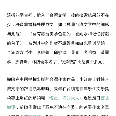
這樣的平台裡，輸入「台湾文学」後的檢索結果並不在
少，許多將書摘整理成文，如〈独属台湾文学中的细腻
与潮湿〉、〈富有港台美学色彩的，被雨水和记忆打湿
的句子〉，名列其中的作者不說經典如白先勇與簡媜，
也涵蓋袁哲生、李維菁、邱妙津、葉青、吳明益、黃麗
群、洪愛珠、林婉瑜等名字，視角或許比想像中多元。
撇除在中國授權出版的台灣作家作品，小紅書上對於台
灣文學的跟進頗為即時。去年在台積電青年學生文學獎
粉專上爆紅的翁禎翊
〈恆星一樣的大人〉
過沒幾日
便被
搬運
；前陣子響應「罷免不適任立委」的連署作家名單