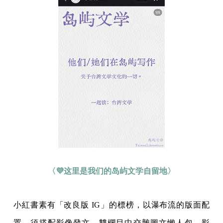
〈💜这里是我们的岛屿文学自留地〉
小紅書素有「改良版 IG」的標榜，以瀑布流的版面配
置，須搭配影像發文，雙欄目中交雜圖文懶人包、影