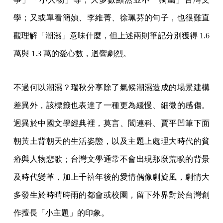
學；又或單看簡媜、李維菁、徐珮芬的句子，也很難直
觀理解「潮濕」意味什麼，但上述兩則筆記分別獲得 1.6
萬與 1.3 萬的愛心數，迴響劇烈。
不過何以潮濕？瑞秋分享除了氣候潮濕造成的場景建構
差異外，該標籤也表達了一種更為緩慢、細微的感傷。
迥異於中國文學經典裡，莫言、閻連科、賈平凹筆下面
朝黃土背朝天的生活姿態，以及主題上處理大時代的貧
瘠與人物悲歌；台灣文學通常不會出現那麼荒曠的背景
及時代變革，加上千禧年後的愛情偶像劇旋風，劇情大
多發生於時晴時雨的都會或校園，留下外界對於台灣創
作擅長「小主題」的印象。