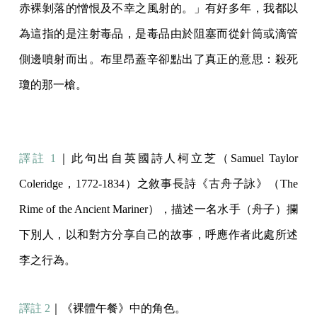
赤裸剝落的憎恨及不幸之風射的。」有好多年，我都以
為這指的是注射毒品，是毒品由於阻塞而從針筒或滴管
側邊噴射而出。布里昂蓋辛卻點出了真正的意思：殺死
瓊的那一槍。
譯註 1
｜此句出自英國詩人柯立芝（Samuel Taylor
Coleridge，1772-1834）之敘事長詩《古舟子詠》（The
Rime of the Ancient Mariner），描述一名水手（舟子）攔
下別人，以和對方分享自己的故事，呼應作者此處所述
李之行為。
譯註 2
｜《裸體午餐》中的角色。