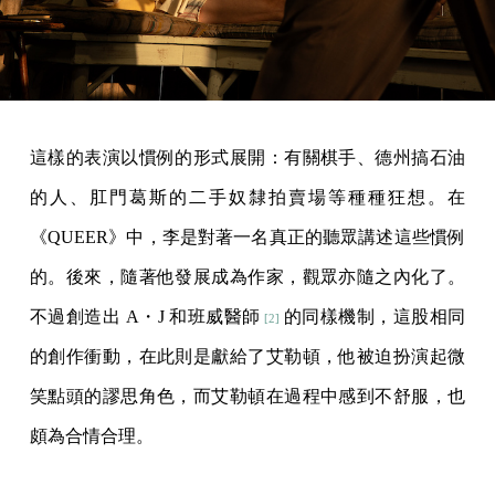
這樣的表演以慣例的形式展開：有關棋手、德州搞石油
的人、肛門葛斯的二手奴隸拍賣場等種種狂想。在
《QUEER》中，李是對著一名真正的聽眾講述這些慣例
的。後來，隨著他發展成為作家，觀眾亦隨之內化了。
不過創造出 A・J 和班威醫師
的同樣機制，這股相同
[2]
的創作衝動，在此則是獻給了艾勒頓，他被迫扮演起微
笑點頭的謬思角色，而艾勒頓在過程中感到不舒服，也
頗為合情合理。