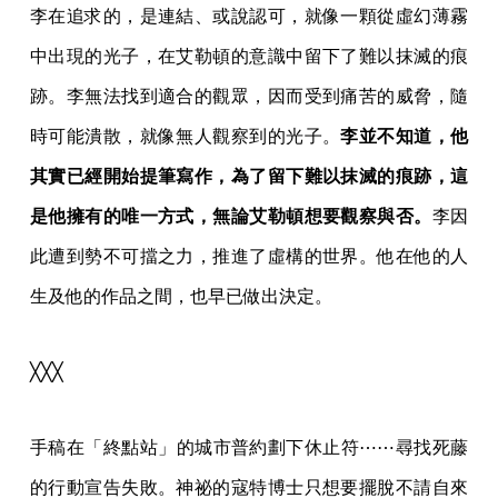
李在追求的，是連結、或說認可，就像一顆從虛幻薄霧
中出現的光子，在艾勒頓的意識中留下了難以抹滅的痕
跡。李無法找到適合的觀眾，因而受到痛苦的威脅，隨
時可能潰散，就像無人觀察到的光子。
李並不知道，他
其實已經開始提筆寫作，為了留下難以抹滅的痕跡，這
是他擁有的唯一方式，無論艾勒頓想要觀察與否。
李因
此遭到勢不可擋之力，推進了虛構的世界。他在他的人
生及他的作品之間，也早已做出決定。
╳╳╳
手稿在「終點站」的城市普約劃下休止符⋯⋯尋找死藤
的行動宣告失敗。神祕的寇特博士只想要擺脫不請自來