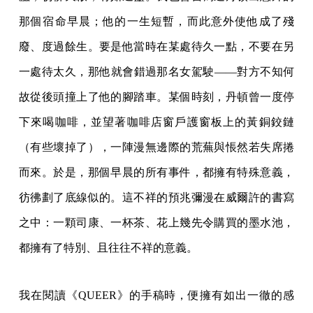
那個宿命早晨；他的一生短暫，而此意外使他成了殘
廢、度過餘生。要是他當時在某處待久一點，不要在另
一處待太久，那他就會錯過那名女駕駛——對方不知何
故從後頭撞上了他的腳踏車。某個時刻，丹頓曾一度停
下來喝咖啡，並望著咖啡店窗戶護窗板上的黃銅鉸鏈
（有些壞掉了），一陣漫無邊際的荒蕪與悵然若失席捲
而來。於是，那個早晨的所有事件，都擁有特殊意義，
彷彿劃了底線似的。這不祥的預兆彌漫在威爾許的書寫
之中：一顆司康、一杯茶、花上幾先令購買的墨水池，
都擁有了特別、且往往不祥的意義。
我在閱讀《QUEER》的手稿時，便擁有如出一徹的感