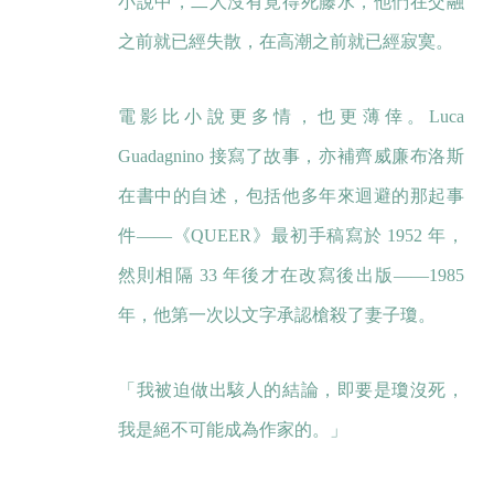
小說中，二人沒有覓得死藤水，他們在交融
之前就已經失散，在高潮之前就已經寂寞。
電影比小說更多情，也更薄倖。Luca
Guadagnino 接寫了故事，亦補齊威廉布洛斯
在書中的自述，包括他多年來迴避的那起事
件——《QUEER》最初手稿寫於 1952 年，
然則相隔 33 年後才在改寫後出版——1985
年，他第一次以文字承認槍殺了妻子瓊。
「我被迫做出駭人的結論，即要是瓊沒死，
我是絕不可能成為作家的。」