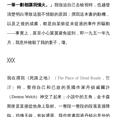
一筆一劃都讓我惱火。」
我強迫自己去檢視時，也越發
清楚明白導致這股不情願的原因：撰寫這本書的動機，
以及之後的成書，都是由某個從未提過的事件所驅動
——事實上，甚至小心翼翼避免提到，即一九五一年九
月，我意外槍殺了我的妻子，瓊。
╳╳╳
我在撰寫《死路之地》
（The Place of Dead Roads，暫
譯）
時，覺得自己和已故的英國作家丹頓威爾許
（Denton Welch）神交了起來；小說中的主角，金卡森
斯便是直接從他身上取材。一整段一整段的段落直接降
臨，彷彿天啟，有如通靈。我也曾書寫過丹頓出意外的