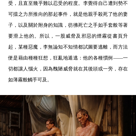
受，且直至幾乎難以忍受的程度。李覺得自己遭到勢不
可擋之力所推向的那起事件，就是他親手殺死了他的妻
子，以及關於附身的知識，彷彿死亡之手如手套般等著
要滑上他的。所以，一股威脅及邪惡的煙霧從書頁升
起，某種惡魔，李無論知不知情都試圖要逃離，而方法
便是藉由種種狂想，狂亂地遁逃：他的各種慣例——一
切都讓人惱火，因為醜陋威脅就在其後頭或一旁，存在
如薄霧般觸手可及。