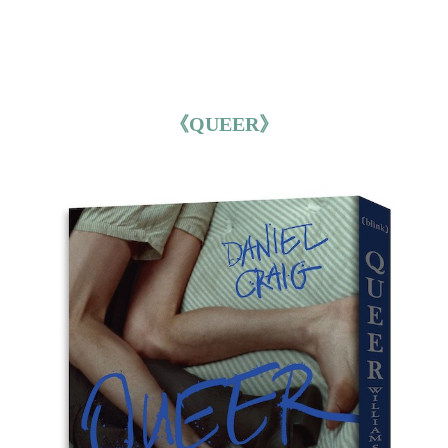
《QUEER》