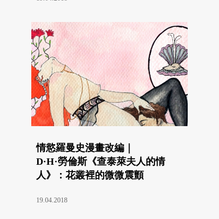
情慾羅曼史漫畫改編｜
D·H·勞倫斯《查泰萊夫人的情
人》：花叢裡的微微震顫
19.04.2018