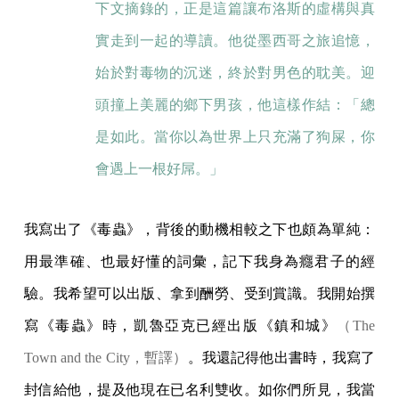
下文摘錄的，正是這篇讓布洛斯的虛構與真
實走到一起的導讀。他從墨西哥之旅追憶，
始於對毒物的沉迷，終於對男色的耽美。迎
頭撞上美麗的鄉下男孩，他這樣作結：「總
是如此。當你以為世界上只充滿了狗屎，你
會遇上一根好屌。」
我寫出了《毒蟲》，背後的動機相較之下也頗為單純：
用最準確、也最好懂的詞彙，記下我身為癮君子的經
驗。我希望可以出版、拿到酬勞、受到賞識。我開始撰
寫《毒蟲》時，凱魯亞克已經出版《鎮和城》
（The
Town and the City，暫譯）
。我還記得他出書時，我寫了
封信給他，提及他現在已名利雙收。如你們所見，我當