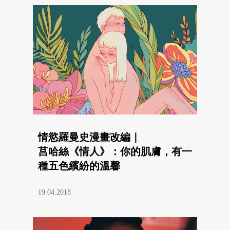
情慾羅曼史漫畫改編｜
莒哈絲《情人》：你的肌膚，有一
種五色繽紛的溫馨
19.04.2018