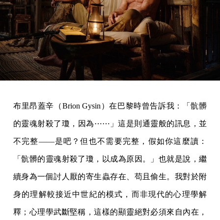
布里昂蓋辛（Brion Gysin）在巴黎時曾告訴我：「骯髒
的靈魂射殺了瓊，因為⋯⋯」這是則通靈般的訊息，並
不完整——是吧？但也不需要完整，假如你這麼讀：
「骯髒的靈魂射殺了瓊，以成為原因。」也就是說，繼
續身為一個討人厭的寄生蟲存在、苟且偷生。我對於附
身的理解較接近中世紀的模式，而非現代的心理學解
釋；心理學武斷堅稱，這樣的顯靈絕對必須來自內在，