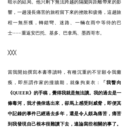
暗示的結局。他只剩下無法跨越的隔閡與距離帶來的影
響，一趟漫長痛苦的旅程留下來的挫敗和疲倦，這趟旅
程一無所獲，轉錯彎、迷路、一輛在雨中等待的巴
士⋯⋯重返安巴托、基多、巴拿馬、墨西哥市。
╳╳╳
當我開始撰寫本書導讀時，有種沉重的不甘願令我癱
瘓，即所謂作家的撞牆期，就像拘束衣：
「我瞥向
《QUEER》的手稿，覺得我就是無法讀。我的過去是一
條毒河，我才僥倖逃出來，卻馬上感受到威脅，即便其
中記錄的事件已經過去多年，還是令人頗為痛苦，痛苦
到我發現自己根本很難讀下去，遑論寫些相關的事了。