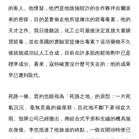
的客人。他懷疑，他們是他陰險狡詐的合作夥伴吉爾派
來的密探，目的是要偷走他所提煉出的箭毒毒素，他的
天才之作。我日後聽說，化工公司最後決定直接大量購
買箭毒，並在美國的實驗室提煉出毒素？這項藥物不久
後就能成功以人工合成，目前在許多肌肉鬆弛劑中已是
標準成分。看來，寇特確實沒什麼可失去的：他的成果
早已遭到取代。
死路一條。普約也能視為「死路之地」的原型：一片死
氣沉沉、毫無意義的錫屋群，且此地不斷下著傾盆大
雨。殼牌公司已經撤出，將組合式平房和生鏽的機具拋
在身後。李也抵達了他旅途的終點，一個在開頭時便已