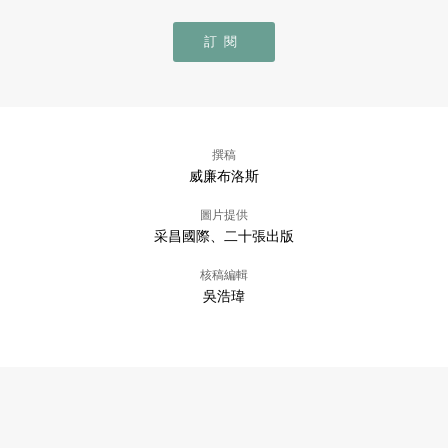
訂閱
撰稿
威廉布洛斯
圖片提供
采昌國際、二十張出版
核稿編輯
吳浩瑋