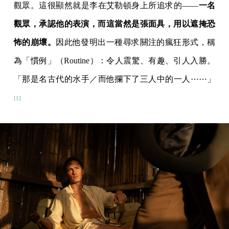
觀眾。這很顯然就是李在艾勒頓身上所追求的——
一名
觀眾，承認他的表演，而這當然是張面具，用以遮掩恐
怖的崩壞。
因此他發明出一種尋求關注的瘋狂形式，稱
為「慣例」（Routine）：令人震驚、有趣、引人入勝。
「那是名古代的水手／而他攔下了三人中的一人⋯⋯」
[1]