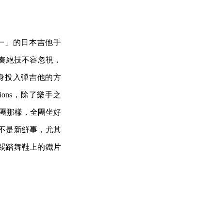
一」的日本吉他手
彈奏絕技不容忽視，
身投入彈吉他的方
ions，除了樂手之
士樂團那樣，全團坐好
不是新鮮事，尤其
踢踏舞鞋上的鐵片