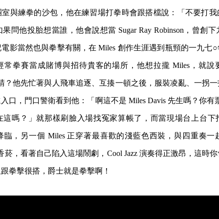
團室與練拳的沙包，他在練習場打拳時會跟搭檔說：「不要打我
問他投胎想當誰，他會說想當 Sugar Ray Robinson，曾
電影當然也與拳擊有關，在 Miles 創作生涯遇到瓶頸的一九七
常拳賽當成賭博與招待貴客的場所，他想拉攏 Miles，就
要人家請？他先忙著與人飛車追逐、互揍一頓之後，服裝凌亂、一拐
口，門口警衛看到他：「啊這不是 Miles Davis 先生嗎？你有票嗎
在這嗎？」就那樣刷臉入場找冤家算帳了，而當現場台上台下
臨，另一個 Miles 正穿著最喜歡的淺藍色西裝，與四重奏
點起香菸，看著自己陷入這場鬧劇，Cool Jazz 演奏得正激昂，這
但跟拳擊很搭，爵士就是拳擊啊！