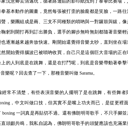
作家沈意卿去清邁玩，循著路邊貼的影印紙找到了泰拳比賽場，
泰拳基本動作的圖畫，竟然每張被打歪的臉龐都是笑臉，一路往
鑼聲，樂團組成是兩、三支不同種類的嗩吶與一對鑼鼓與鈸，像
台鞠躬到開打再到訂出勝負，選手的腳步無時無刻都隨著音樂輕
樂也逐漸越來越奔放快速。剛開始還覺得音樂太吵，直到坐在場
竟然開始覺得腦波已被嗩吶收買，自己只是這個巨大音場的正在
台上的人到底是在跳舞，還是在打鬥呢，到底是音樂帶動著拳擊
音樂呢？回去查了一下，那種音樂叫做 Sarama。
線經常不清楚，有些表演音樂的人擺明了是在跳舞，有些舞者
atboxing，中文叫做口技，但其實不是嘴上功夫而已，是從更裡
 boxing 一詞真是再貼切不過。還有佛朗明哥歌手，不只手腳
甚直頭顱共鳴，我私自認為，佛朗明哥歌手的頭髮應該也充滿業