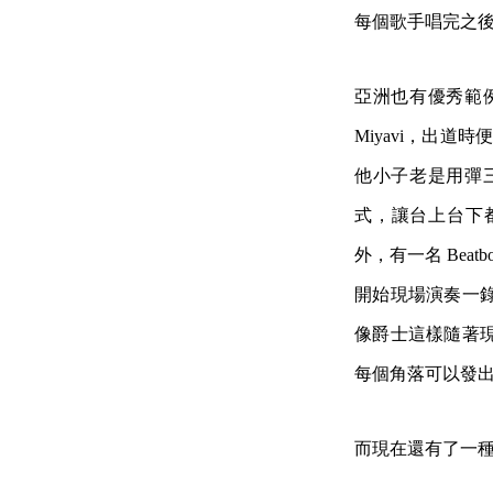
每個歌手唱完之
亞洲也有優秀範
Miyavi，出
他小子老是用彈
式，讓台上台下都非
外，有一名 Bea
開始現場演奏一
像爵士這樣隨著
每個角落可以發
而現在還有了一