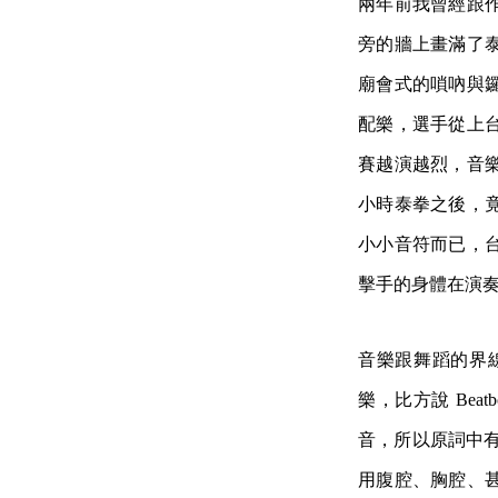
兩年前我曾經跟
旁的牆上畫滿了
廟會式的嗩吶與
配樂，選手從上
賽越演越烈，音
小時泰拳之後，
小小音符而已，
擊手的身體在演奏
音樂跟舞蹈的界
樂，比方說 Be
音，所以原詞中有
用腹腔、胸腔、