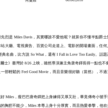
何曼莊
）
烈是 Miles Davis，其實哪誰不愛他呢？就算你不懂半點爵
車站大廳、電視廣告、百貨公司走道上、電影的開場畫面，任何
的經典名曲，比方說 So What，還有 I Fall in Love Too Easily。話題
士》臺灣於 8/26 上映，雖然導演兼主角唐奇鐸長得一點也不像 
部輕鬆的 Feel Good Movie，而且音樂很好聽（當然），
好 Miles，瘦巴巴唐奇鐸把上身練得又厚又壯，畢竟傳奇小號
的胸腔不能少，Miles 本尊上身十分厚實，而且熱愛拳擊，他