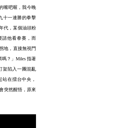
的嘴吧喔，我今晚
創下九十一連勝的拳擊
○年代，某個油頭粉
說要請他看拳賽，而
一拐地，直接無視門
？」Miles 指著
打架陷入一團混亂
一起站在擂台中央，
時你會突然醒悟，原來