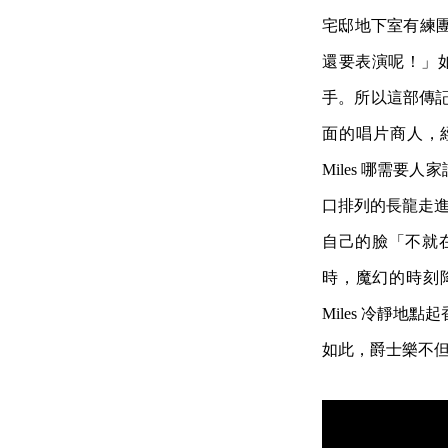
宅邸地下室有練
還要表演呢！」如果
手。所以這部傳記
面的唱片商人，經
Miles 哪需
口排列的長龍走進入
自己的臉「不就
時，魔幻的時刻降
Miles 冷靜地
如此，爵士樂不