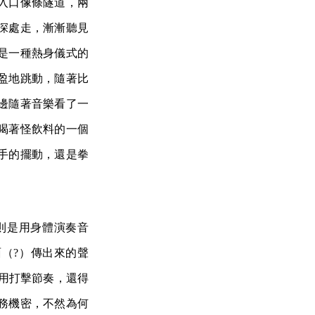
入口像條隧道，兩
深處走，漸漸聽見
是一種熱身儀式的
盈地跳動，隨著比
邊隨著音樂看了一
喝著怪飲料的一個
手的擺動，還是拳
則是用身體演奏音
面（?）傳出來的聲
並用打擊節奏，還得
務機密，不然為何