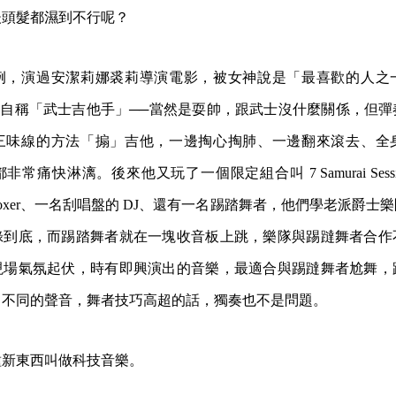
後頭髮都濕到不行呢？
例，演過安潔莉娜裘莉導演電影，被女神說是「最喜歡的人之
道時便自稱「武士吉他手」──當然是耍帥，跟武士沒什麼關係，但
三味線的方法「搧」吉他，一邊掏心掏肺、一邊翻來滾去、全
常痛快淋漓。後來他又玩了一個限定組合叫 7 Samurai Sess
tboxer、一名刮唱盤的 DJ、還有一名踢踏舞者，他們學老派爵
錄到底，而踢踏舞者就在一塊收音板上跳，樂隊與踢躂舞者合作
現場氣氛起伏，時有即興演出的音樂，最適合與踢躂舞者尬舞，
出不同的聲音，舞者技巧高超的話，獨奏也不是問題。
種新東西叫做科技音樂。