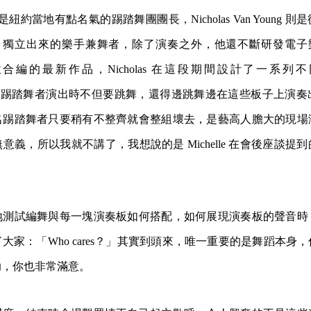
rrance 是紐約當地有點名氣的踢踏舞團團長，Nicholas Van Youn
MP 獨立出來的樂手兼舞者，除了演奏之外，他還不斷研發電子樂器。
看這兩位合編的最新作品，Nicholas 在這段期間設計了一系
ard），踢踏舞者演出時不但要跳舞，還得邊跳舞邊在這些板子上演
名踢踏舞者只要稍有不整齊就會整組壞去，是藝高人膽大的現場
意義，所以我就不講了，我想說的是 Michelle 在會後座談提
地測試編舞與每一塊演奏板如何搭配，如何展現演奏板的聲音時
大家：「Who cares？」其實到頭來，唯一重要的是舞蹈本身
助，你也非常滿意。