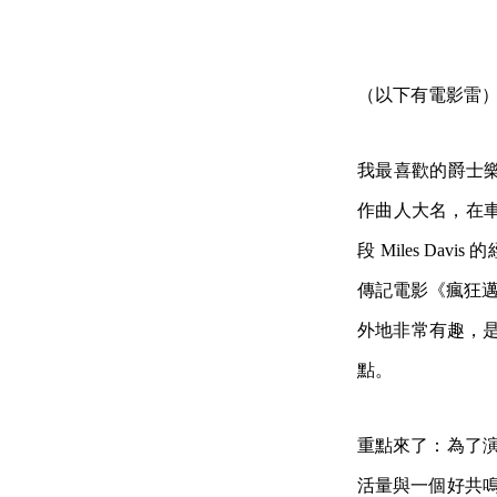
（以下有電影雷
我最喜歡的爵士樂先
作曲人大名，在
段 Miles Davis 
傳記電影《瘋狂邁爾
外地非常有趣，是一
點。
重點來了：為了演
活量與一個好共鳴