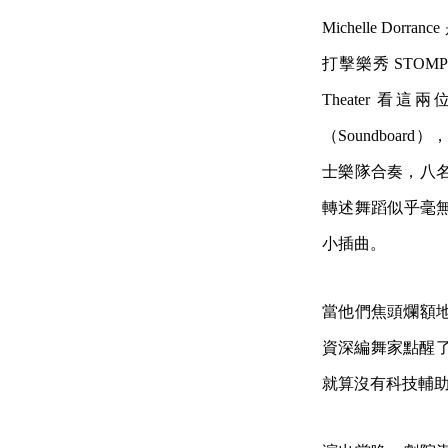
Michelle Do
打擊樂秀 STO
Theater 
（Soundbo
士樂隊合奏，八
轉述舞蹈似乎毫無
小插曲。
當他們焦頭爛額
資深編舞家點醒了
就算沒有科技輔