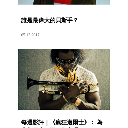
誰是最偉大的貝斯手？
05.12.2017
每週影評｜《瘋狂邁爾士》： 為