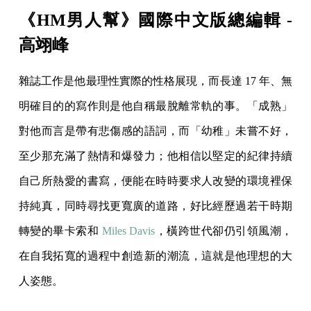
《HM男人幫》國際中文版總編輯 -
高翊峰
雜誌工作是他最理性實際的性格展現，而長達 17 年、無
明確目的的寫作則是他自稱最脫離常軌的事。「成熟」
對他而言是帶有悲傷感的語詞，而「幼稚」未嘗不好，
至少那充滿了熱情和爆發力；他相信以堅定的紀律持續
自己所熱愛的書寫，便能在時時要求人改變的環境裡保
持純真，同時尋找更寬廣的道路，好比經歷過若干時期
轉變的畢卡索和
Miles Davis
，橫跨世代卻仍引領風潮，
在自我拓寬的過程中創造新的潮流，這就是他理想的大
人姿態。