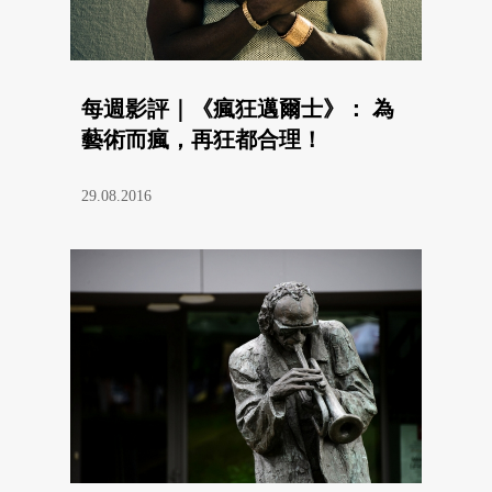
每週影評｜《瘋狂邁爾士》： 為
藝術而瘋，再狂都合理！
29.08.2016