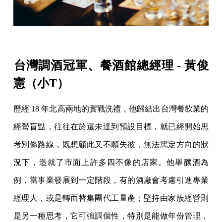
台灣調酒冠軍、餐酒館總經理 - 黃俊
憲（小T）
歷經 18 年北高兩地的實戰洗禮，他歸結出台灣餐飲業的
經營盲點，往往在於還未達到預設目標，就已經開始思
考別條路線，既想顧此又不願失彼，無法篤定方向的狀
況下，造就了市面上許多四不像的店家。他舉釀酒為
例，當事業發展到一定階段，有的酒廠會考慮引進專業
經理人，或是轉而替集團代工量產；堅持由家族經營則
是另一種思考，它可強調個性，特別是能做年份管理，