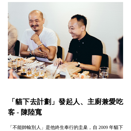
「貓下去計劃」發起人、主廚兼愛吃
客 - 陳陸寬
「不能帥輸別人」是他終生奉行的圭臬，自 2009 年貓下