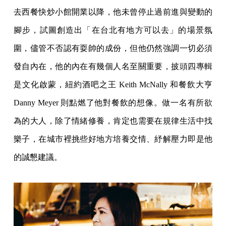
去西餐快炒小館開業以降，他未曾停止過前進與變動的
腳步，試圖創造出「在台北有地方可以去」的場景氛
圍，儘管不否認有耍帥的成份，但他仍然強調一切必須
發自內在，他的內在有幾個人名至關重要，披頭四專輯
是文化啟蒙，紐約酒吧之王 Keith McNally 和餐飲大亨
Danny Meyer 則點燃了他對餐飲的想像。做一名有所欲
為的大人，除了情緒修養，肯定也需要在規律生活中找
樂子，在城市裡挑些好地方培養交情、紓解壓力即是他
的誠懇建議。