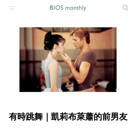
有時跳舞｜凱莉布萊蕭的前男友