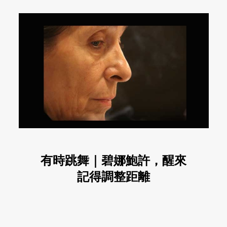
有時跳舞｜碧娜鮑許，醒來
記得調整距離