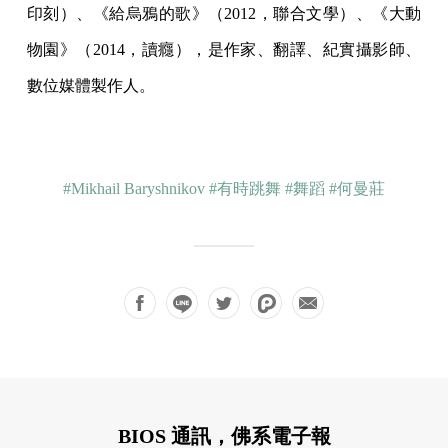
印刻）、《給烏鴉的歌》（2012，聯合文學）、《大動
物園》（2014，讀癮），是作家、翻譯、紀實攝影師、
數位媒體製作人。
#Mikhail Baryshnikov
#有時跳舞
#舞蹈
#何曼莊
BIOS 通訊，佛系電子報