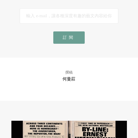
訂閱
撰稿
何曼莊