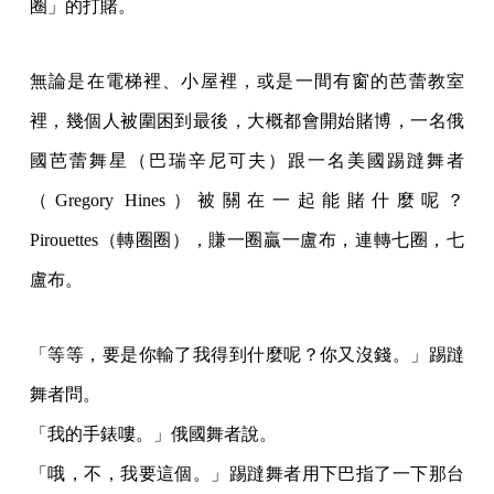
圈」的打賭。
無論是在電梯裡、小屋裡，或是一間有窗的芭蕾教室
裡，幾個人被圍困到最後，大概都會開始賭博，一名俄
國芭蕾舞星（巴瑞辛尼可夫）跟一名美國踢躂舞者
（Gregory Hines）被關在一起能賭什麼呢？
Pirouettes（轉圈圈），賺一圈贏一盧布，連轉七圈，七
盧布。
「等等，要是你輸了我得到什麼呢？你又沒錢。」踢躂
舞者問。
「我的手錶嘍。」俄國舞者說。
「哦，不，我要這個。」踢躂舞者用下巴指了一下那台