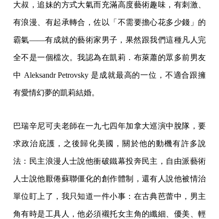
大叔，追妹的方式大氣而充滿高度藝術趣味，有刺激、
有浪漫、有起承轉合，佐以「不需要擔心花多少錢」的
霸氣——有成就的藝術家男子，果然跟我們這種凡人完
全不是一個檔次。我認為在凱莉．布萊蕭的眾多前男友
中 Aleksandr Petrovsky 是成就最高的一位，不適合跟擁
有愛情幻夢的凱莉結婚。
巴瑞辛尼可夫老師在一九七四年加拿大巡演中脫隊，要
求政治庇護，之後歸化美國，關於他的動機有許多說
法：民主浪漫人士說他衝破鐵幕投奔民主，自由派藝術
人士說他厭倦蘇聯僵化的創作體制，還有人說他被情治
單位盯上了，我只知道一件小事：在古典芭蕾中，男主
角有時是工具人，他必須襯托女主角的纖細、優美、輕