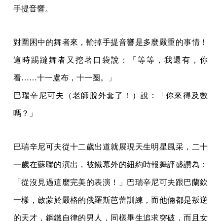
手提音響。
對圍困中的舞者來，輸掉手提音響是多麼嚴重的事情！
這時踢躂舞者又挖著口袋說：「等等，我還有，你
看……十一盧布，十一圈。」
巴瑞辛尼可夫（老師脫外套了！）說：「你來得及數
嗎？」
巴瑞辛尼可夫從十二歲出道就展現天生明星風采，二十
一歲在蘇聯的演出，被鐵幕外的紐約時報舞評盛讚為：
「從沒見過這麼完美的表演！」巴瑞辛尼可夫跟巴蘭欽
一樣，啟蒙於嚴格的俄羅斯芭蕾訓練，而他倆都是叛逆
的天才，鋼鐵自律的男人，同樣畢生追求突破，而且女