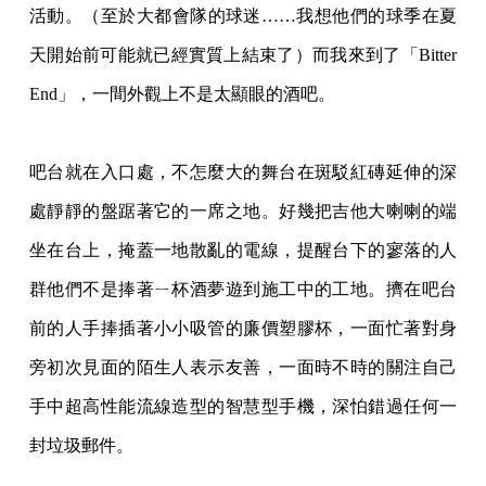
活動。（至於
大都會隊的球迷……我想他們的球季在夏
天開始前可能就已經實質上結束了）而我來到了「
Bitter
End」，一間外觀上不是太顯眼的酒吧。
吧台就在入口處，不怎麼大的舞台在斑駁紅磚延伸的深
處靜靜的盤踞著它的一席之地。好幾
把吉他大喇喇的端
坐在台上，掩蓋一地散亂的電線，提醒台下的寥落的人
群他們不是捧著ㄧ
杯酒夢遊到施工中的工地。擠在吧台
前的人手捧插著小小吸管的廉價塑膠杯，一面忙著對身
旁初次見面的陌生人表示友善，一面時不時的關注自己
手中超高性能流線造型的智慧型手機
，深怕錯過任何一
封垃圾郵件。