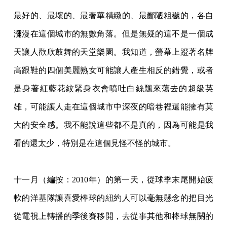
最好的、最壞的、最奢華精緻的、最鄙陋粗穢的，各自
瀰漫在這個城市的無數角落。但是無
疑的這不是一個成
天讓人歡欣鼓舞的天堂樂園。我知道，螢幕上蹬著名牌
高跟鞋的四個美麗
熟女可能讓人產生相反的錯覺，或者
是身著紅藍花紋緊身衣會噴吐白絲飄來蕩去的超級英
雄
，可能讓人走在這個城市中深夜的暗巷裡還能擁有莫
大的安全感。我不能說這些都不是真的
，因為可能是我
看的還太少，特別是在這個見怪不怪的城市。
十一月（編按：2010年）的第一天，從球季末尾開始疲
軟的洋基隊讓喜愛棒球的紐約人
可以毫無懸念的把目光
從電視上轉播的季後賽移開，去從事其他和棒球無關的