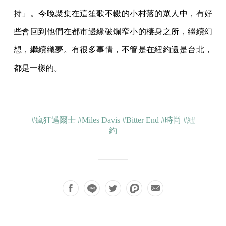
持」。今晚聚集在這笙歌不輟的小村落的眾人中，有好
些
會回到他們在都市邊緣破爛窄小的棲身之所，繼續幻
想，繼續織夢。有很多事情，不管是在
紐約還是台北，
都是一樣的。
#瘋狂邁爾士
#Miles Davis
#Bitter End
#時尚
#紐
約