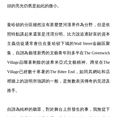
頭的亮光仍舊是如此的微小。
曼哈頓的分區雖然沒有甚麼楚河漢界作為分野，但是依
照特點講起來還算是涇渭分明。比方
說追逐財富的資本
主義信徒通常會往在曼哈頓下城的Wall Street金融區聚
集，自詡為藝壇新秀的文藝青年則多半在The Greenwich
Village品嚐著剩餘的波希米亞式文藝精神。蹲坐在The
Village已經數十寒暑的The Bitter End，如同其網站和店
裡牆上的說明所強調的一般，是無數表演傳奇的見證及
推手。
自詡為純粹的聽眾，對於舞台上所發生的事，我無從下