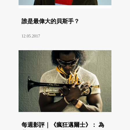
誰是最偉大的貝斯手？
12.05.2017
每週影評｜《瘋狂邁爾士》： 為