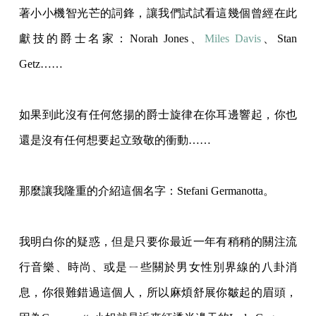
著小小機智光芒的詞鋒，讓我們試試
看這幾個曾經在此
獻技的爵士名家：Norah Jones、
Miles Davis
、Stan
Getz……
如果到此沒有任何悠揚的爵士旋律在你耳邊響起，你也
還是沒有任何想要起立致敬的衝動…
…
那麼讓我隆重的介紹這個名字：Stefani Germanotta。
我明白你的疑惑，但是只要你最近一年有稍稍的關注流
行音樂、時尚、或是ㄧ些關於男女性
別界線的八卦消
息，你很難錯過這個人，所以麻煩舒展你皺起的眉頭，