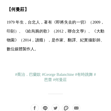
【何曼莊】
1979 年生，台北人，著有《即將失去的一切》（2009，
印刻）、《給烏鴉的歌》（2012，聯合文學）、《大動
物園》（2014，讀癮），是作家、翻譯、紀實攝影師、
數位媒體製作人。
#喬治．巴蘭欽
#George Balanchine
#有時跳舞
#
芭蕾
#何曼莊