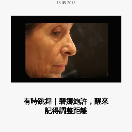
18.05.2015
有時跳舞｜碧娜鮑許，醒來
記得調整距離