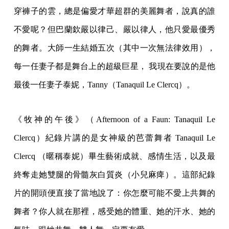
穿褲子的雲，總是偏愛才華超群的美麗舞者，說真的誰
不愛呢？但巴蘭欽嚴以律己、嚴以律人，他只愛最優秀
的舞者。大師一生結婚五次（其中一次無法律效用），
每一任妻子都是舞台上的超級巨星， 我現在要說的是他
最後一任妻子泰妮，Tanny（Tanaquil Le Clercq）。
《牧神的午後》（Afternoon of a Faun: Tanaquil Le
Clercq）紀錄片講的是女神級的芭蕾舞者 Tanaquil Le
Clercq （暱稱泰妮）畢生藝術成就、感情生活，以及最
終奪走她雙腿的骨髓灰白質炎（小兒麻痺）。這部紀錄
片的開頭便直接了當地說了：你怎麼可能不愛上共舞的
舞者？你人就在那裡，感受她的體重、她的汗水、她的