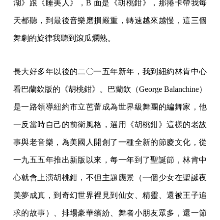
湖》跟《睡美人》，B 面是《胡桃鉗》，那捲卡帶我每
天都聽，到最後音樂磨損嚴重，轉速越來越慢，這三個
舞劇的旋律我聽到滾瓜爛熟。
長大好多年以後的二〇一五年新年，我到紐約林肯中心
看巴蘭欽版的《胡桃鉗》。巴蘭欽（George Balanchine）
是一路領導紐約市立芭蕾成為世界級舞團的編舞家，他
一反當時自己的前衛風格，選用《胡桃鉗》這樣的老故
事與老音樂，為美國人開創了一種全新的節慶文化，從
一九五五年推出新版以來，每一年到了聖誕節，林肯中
心就會上演胡桃鉗，不但主題應景（一個少女在聖誕夜
美夢成真，到奇幻世界裡見到仙女、精靈、還被王子追
求的故事）、排場豪華繽紛、舞者小朋友眾多，還一節