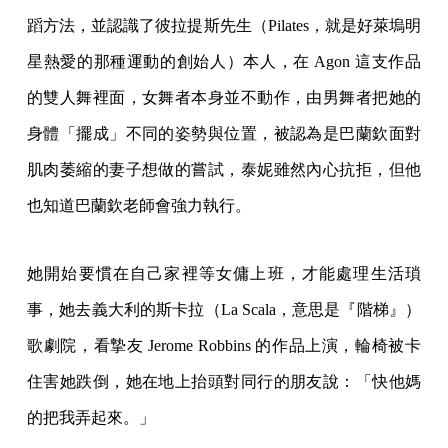
蹈方法，並認識了彼拉提斯先生（Pilates，就是好萊塢明
星熱愛的那種運動的創始人）本人，在 Agon 這支作品
的雙人舞裡面，女舞者本身並不動作，由男舞者把她的
身體「擺成」不同的姿勢與位置，被認為是巴蘭欽面對
肌肉萎縮的妻子想做的嘗試，泰妮雖然內心抗拒，但他
也知道巴蘭欽老師會強力執行。
她開始要慣在自己家裡等女傭上班，才能處理生活瑣
事，她去義大利的斯卡拉（La Scala，意思是『階梯』）
歌劇院，看摯友 Jerome Robbins 的作品上演，輪椅被卡
住害她跌倒，她在地上抬頭對同行的朋友說：「快他媽
的把我弄起來。」