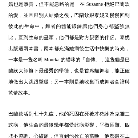
婚也是事實，但不能忽略的是，在 Suzanne 拒絕巴蘭欽
的愛，並且跟別人結婚之後，巴蘭欽跟泰妮又慢慢回到
彼此的生命中，舞者的體能鍛鍊讓他們身心都堅強無
比，直到生命的盡頭，他們都是對方親密的伴侶。泰妮
出版過兩本書，兩本都充滿她病後生活中快樂的時光，
一本是一隻名叫 Mourka 的貓咪的「自傳」，這隻貓是巴
蘭欽大師旗下最優秀的學徒，也是首席貓舞者，能正確
地做出大跳跟擊腿；另一本則是她收集而成舞者食譜與
芭蕾故事。
巴蘭欽活到七十九歲，他的死因在死後才確診為克雅二
式病，他生命的最後幾年都受此病影響，平衡困難、四
肢不協調、心絞痛，但直到他死亡的當晚，他都還在工