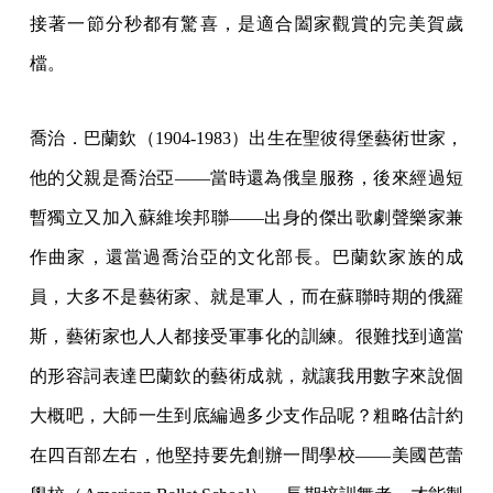
接著一節分秒都有驚喜，是適合闔家觀賞的完美賀歲
檔。
喬治．巴蘭欽（1904-1983）出生在聖彼得堡藝術世家，
他的父親是喬治亞——當時還為俄皇服務，後來經過短
暫獨立又加入蘇維埃邦聯——出身的傑出歌劇聲樂家兼
作曲家，還當過喬治亞的文化部長。巴蘭欽家族的成
員，大多不是藝術家、就是軍人，而在蘇聯時期的俄羅
斯，藝術家也人人都接受軍事化的訓練。很難找到適當
的形容詞表達巴蘭欽的藝術成就，就讓我用數字來說個
大概吧，大師一生到底編過多少支作品呢？粗略估計約
在四百部左右，他堅持要先創辦一間學校——美國芭蕾