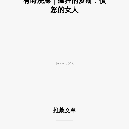
有時洗澡｜瘋狂的麥斯．憤
怒的女人
16.06.2015
推薦文章