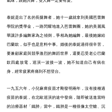
氣味，跟她共舞，雙人舞一定要有愛。
泰妮是出了名的長腿舞者，她十一歲就拿到美國芭蕾舞
學院的獎學金，一路閃耀地進入芭蕾舞團，她的美麗風
華讓許多編舞家為之傾倒，爭相為她編舞，最後她嫁給
巴蘭欽，似乎也是意料中事。婚後的泰妮過得很辛苦，
要兼顧家庭與競爭激烈的舞蹈世界，還要忍受老公巴蘭
欽四處放電，巡演一波接一波，她不知道自己有病在
身，經常疲累疼痛到不想登台。
一九五六年，小兒麻痺疫苗才剛發明兩年，沒有接種過
疫苗的泰妮，在北歐巡演的途中發病，隨即被送進當時
的治療器材「鐵肺」當中，鐵肺是一種很像太空艙、沉