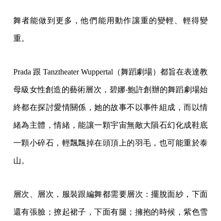
舞者能做到更多，他們能用動作讓重的變輕、輕得變
重。
Prada 跟 Tanztheater Wuppertal（舞蹈劇場）都旨在表達教
母級女性創造的藝術層次，碧娜‧鮑許創辦的舞蹈劇場始
終都在探討愛情關係，她的故事不以事件組成，而以情
緒為主體，情緒，能讓一顆宇宙無敵大隕石幻化成鞋底
一顆小碎石，輕飄飄掉在頭頂上的羽毛，也可能重於泰
山。
層次、層次，服裝跟編舞都需要層次：擺脫面紗，下面
還有張臉；撩起裙子，下面有腿；擁抱的時候，紫色雪