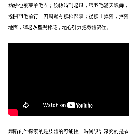
紡紗包覆著羊毛衣；旋轉時刮起風，讓羽毛滿天飄舞，
撥開羽毛前行，四周還有樓梯跟牆；從樓上掉落，摔落
地面，彈起灰塵與棉花，地心引力把身體留住。
舞蹈創作探索的是肢體的可能性，時尚設計深究的是衣