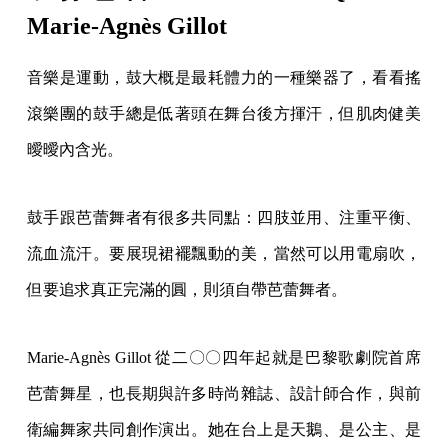
Marie-Agnès Gillot
音樂是運動，鼓大概是最耗體力的一種樂器了，看看搖
滾樂團的鼓手總是低著頭在舞台後方揮汗，但肌肉健美
曖曖內含光。
鼓手跟芭蕾舞者有很多共同點：四肢並用、注重平衡、
流血流汗。要展現裙襬飄動的美，當然可以用電扇吹，
但要追求真正完滿的圓，則須自帶芭蕾舞者。
Marie-Agnès Gillot 從二〇〇四年起就是巴黎歌劇院首席
芭蕾舞星，也長期與許多時尚雜誌、設計師合作，與前
衛編舞家共同創作演出。她在台上是天鵝、是公主、是