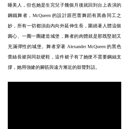
睡美人，但也她是生完兒子幾個月後就回到台上表演的
鋼鐵舞者，McQueen 的設計跟芭蕾舞蹈有異曲同工之
妙，所有一切都須由內向外延伸生長，圍繞著人體這個
圓心、一圈一圈建造城堡，舞者的肉體就是那既堅韌又
充滿彈性的城堡。舞者穿著 Alexander McQueen 的黑色
蕾絲長裙與同款硬鞋，這件裙子有了她便不需要鋼絲支
撐，她用強健的腳筋與遠方漸近的鼓聲對話。