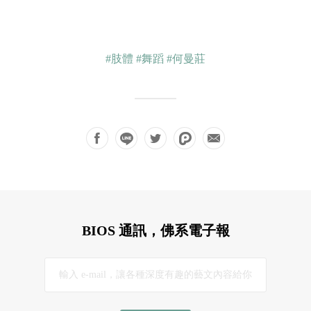
#肢體
#舞蹈
#何曼莊
BIOS 通訊，佛系電子報