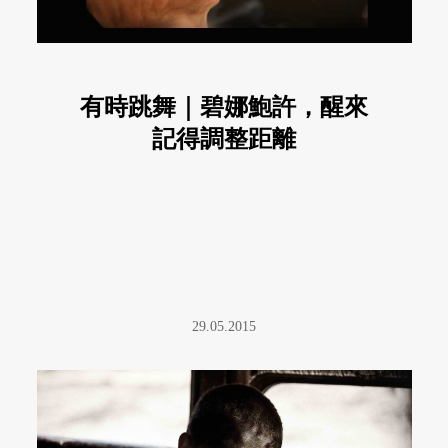
有時跳舞｜碧娜鮑許，醒來
記得調整距離
29.05.2015