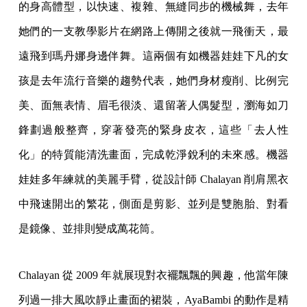
的身高體型，以快速、複雜、無縫同步的機械舞，去年
她們的一支教學影片在網路上傳開之後就一飛衝天，最
遠飛到瑪丹娜身邊伴舞。這兩個有如機器娃娃下凡的女
孩是去年流行音樂的趨勢代表，她們身材瘦削、比例完
美、面無表情、眉毛很淡、還留著人偶髮型，瀏海如刀
鋒劃過般整齊，穿著發亮的緊身皮衣，這些「去人性
化」的特質能清洗畫面，完成乾淨銳利的未來感。機器
娃娃多年練就的美麗手臂，從設計師 Chalayan 削肩黑衣
中飛速開出的繁花，側面是剪影、並列是雙胞胎、對看
是鏡像、並排則變成萬花筒。
Chalayan 從 2009 年就展現對衣襬飄飄的興趣，他當年陳
列過一排大風吹靜止畫面的裙裝，AyaBambi 的動作是精