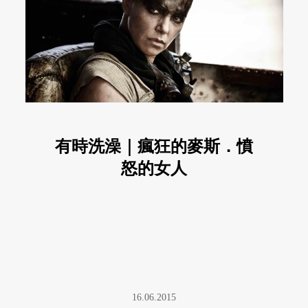
有時洗澡｜瘋狂的麥斯．憤
怒的女人
16.06.2015