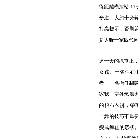
從距離橫濱站 1
步道，大約十分
打亮標示，否則
是大野一家四代
這一天的課堂上，
女孩、一名住在
者、一名擔任翻譯
家我。室外氣溫
的棉布衣褲，帶
「舞的技巧不重
變成舞鞋的形狀。眾