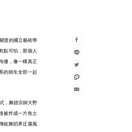
去關渡的國立藝術學
有點可怕，那個人
佝僂，像一棵真正
系的師生全部一起
形式，舞踏宗師大野
後被炸成一片焦土
傳統舞蹈界迂腐風