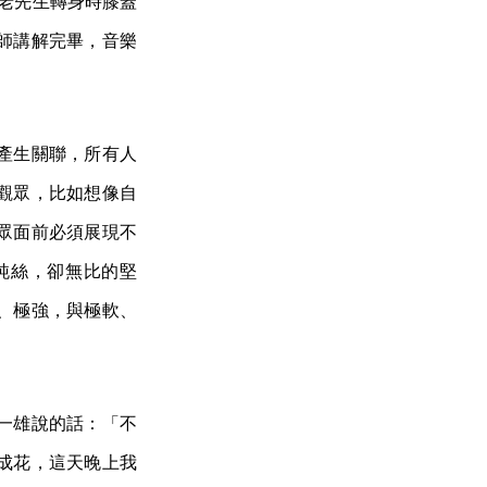
，老先生轉身時膝蓋
師講解完畢，音樂
產生關聯，所有人
觀眾，比如想像自
眾面前必須展現不
純絲，卻無比的堅
、極強，與極軟、
一雄說的話：「不
成花，這天晚上我