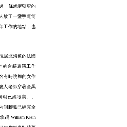
走過一條蜿蜒狹窄的
人放了一盞手電筒
年工作的地點，也
名現居北海道的法國
洲的台籍表演工作
一名有時跳舞的女作
慶人老師穿著全黑
身就已經很美」、
內側腳弧已經完全
liam Klein