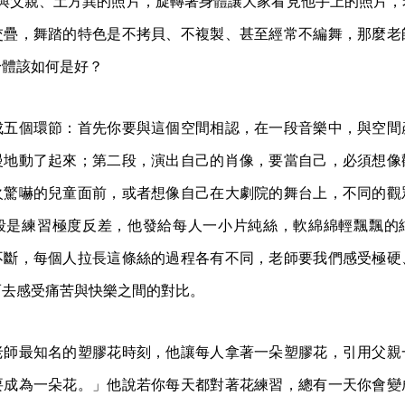
拍攝他與父親、土方巽的照片，旋轉著身體讓大家看見他手上的照片
交疊，舞踏的特色是不拷貝、不複製、甚至經常不編舞，那麼老
身體該如何是好？
成五個環節：首先你要與這個空間相認，在一段音樂中，與空間
慢地動了起來；第二段，演出自己的肖像，要當自己，必須想像
火驚嚇的兒童面前，或者想像自己在大劇院的舞台上，不同的觀
段是練習極度反差，他發給每人一小片純絲，軟綿綿輕飄飄的
不斷，每個人拉長這條絲的過程各有不同，老師要我們感受極硬
而去感受痛苦與快樂之間的對比。
老師最知名的塑膠花時刻，他讓每人拿著一朵塑膠花，引用父親
要成為一朵花。」他說若你每天都對著花練習，總有一天你會變