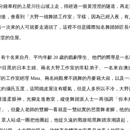
5 分鐘車程的上星川往山坡上走，得經過一個黃澄澄的隧道，再
鐘後，會看到「大野一雄舞踏工作室」字樣，因為已經入夜，有
第一次來的人可就要走過頭了，這裡不但是國際知名舞踏師匠長
同堂的住屋。
有十名來自丹、平均年齡 20 歲的戲劇學生、他們的嚮導是一
中目黑的日本主婦、兩名大野工作室的常駐弟子、一名來自澳
的工作室經理 Mina、兩名純觀摩不跳舞的丹麥籍大叔，以及
大約攝氏五度，這間鐵皮屋沒有暖氣，但是人多所以不冷，大野
著溫柔眼神，光腳走進教室，縱使舞踏派人士一再強調「你本
要」，但慶人老師的雙腳一看就是一雙結實的芭蕾舞者腳，他的
人站成一圈把他圈起，他從久遠的戰後暗黑舞踏浪潮講起，拿起 Wil