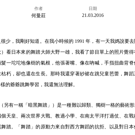
作者
日期
21.03.2016
何曼莊
很少，我剛好知道。在我小時候的 1991 年，有一天我媽說要
大）看日本來的舞踏大師大野一雄，我看了節目單上的照片覺得
頭髮一坨坨地像樹的氣根，他張著嘴、像在吶喊，手指扭曲背脊
在枯朽，卻也還在生長。那時我還穿著紗裙在跳兒童芭蕾，舞蹈
一樣的爺爺跳舞學習，我還無法理解。
toh（另有一稱「暗黑舞踏」）是一種難以歸類、獨樹一格的藝術
四個天皇、兩次世界大戰、教過小學、在南太平洋打過仗、在戰
黑舞踏。「舞踏」的原動力來自對西方舞蹈的抗拒、以及對日本