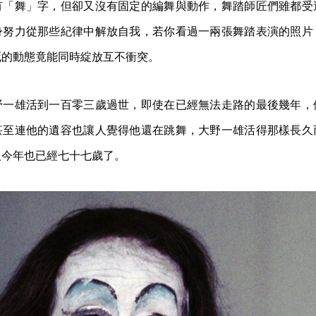
有「舞」字，但卻又沒有固定的編舞與動作，舞踏師匠們雖都受
身努力從那些紀律中解放自我，若你看過一兩張舞踏表演的照片
死的動態竟能同時綻放互不衝突。
野一雄活到一百零三歲過世，即使在已經無法走路的最後幾年，
甚至連他的遺容也讓人覺得他還在跳舞，大野一雄活得那樣長久
人今年也已經七十七歲了。