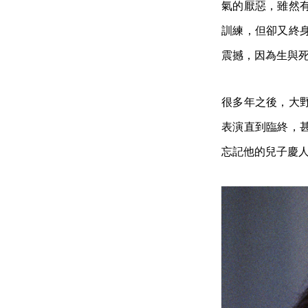
氣的厭惡，雖然
訓練，但卻又終
震撼，因為生與
很多年之後，大
表演直到臨終，
忘記他的兒子慶