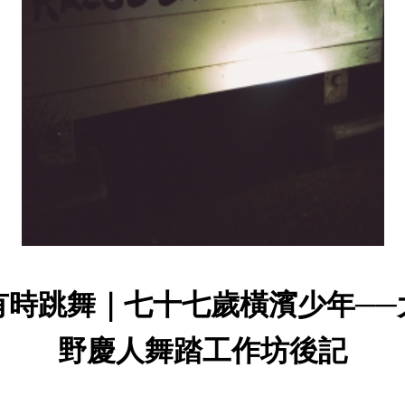
有時跳舞｜七十七歲橫濱少年──
野慶人舞踏工作坊後記