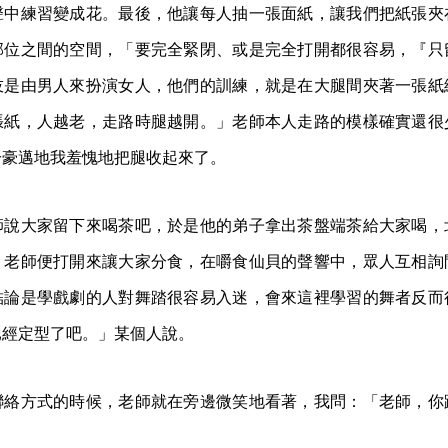
聲中練習變成花。最後，他讓每人抽一張面紙，讓我們把紙張夾
部位之間的空間，「要完全緊閉、或是完全打開都很容易，『只
伎是由男人來扮演女人，他們的訓練，就是在大腿間夾著一張紙
張紙，人越老，走路時腿越開。」老師本人走路的模樣確實還很
分豪邁地我羞愧地把腿收起來了。
師說大家留下來喝茶吧，於是他的弟子拿出茶盤端茶給大家喝，
，老師便打開來讓大家分食，在嚼食仙貝的聲響中，眾人互相詢
結論是學戲劇的人對舞踏很容易入迷，會來這裡學習的舞者反而
已經定型了吧。」某個人說。
聯絡方式的時候，老師就在旁邊微笑地看著，我問：「老師，你