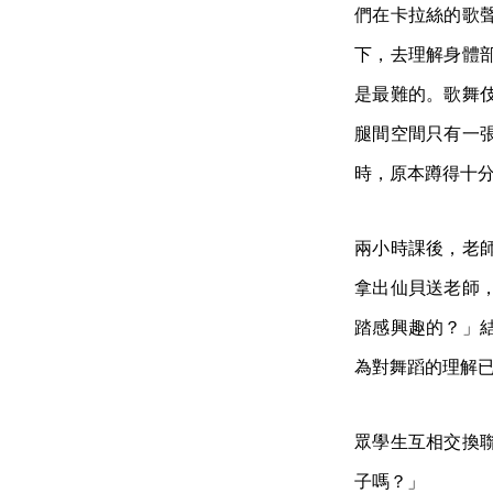
們在卡拉絲的歌
下，去理解身體
是最難的。歌舞
腿間空間只有一
時，原本蹲得十
兩小時課後，老
拿出仙貝送老師
踏感興趣的？」
為對舞蹈的理解
眾學生互相交換
子嗎？」