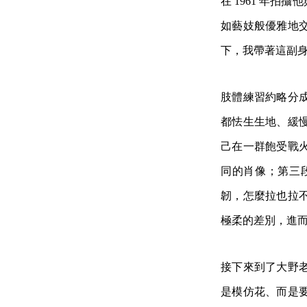
在 1961 年
如藝妓般優雅地
下，我帶著這副
肢體練習約略分
都怯生生地、緩
己在一群飽受戰
同的肖像；第三
韌，怎麼拉也拉
極柔的差別，進
接下來到了大野
是模仿花、而是