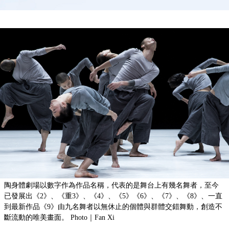
陶身體劇場以數字作為作品名稱，代表的是舞台上有幾名舞者，至今
已發展出《2》、《重3》、《4》、《5》《6》、《7》、《8》、一直
到最新作品《9》由九名舞者以無休止的個體與群體交錯舞動，創造不
斷流動的唯美畫面。
Photo｜Fan Xi