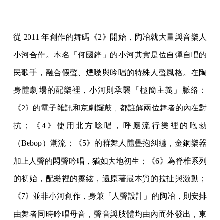
從 2011 年創作的舞碼《2》開始，陶冶就大量與音樂人
小河合作。本名「何國鋒」的小河其實是位自彈自唱的
民歌手，融合假聲、煙嗓與吟唱的特殊人聲風格。在陶
身體劇場的配樂裡，小河則承襲「極簡主義」脈絡：
《2》的電子雜訊和京劇鑼鼓，都註解兩位舞者的內在對
抗；《4》使用北方唸唱，呼應流行樂裡的咆勃
（Bebop）潮流；《5》的群舞人體疊抱糾纏，金銅樂器
加上人聲的悶聲吟唱，猶如大地初生；《6》為脊椎系列
的初始，配樂裡的擦絃，還原著最本質的拉扯與激動；
《7》並非小河創作，身兼「人聲設計」的陶冶，則安排
由舞者同時吟唱母音，聲音與肢體均由內而外發出，東