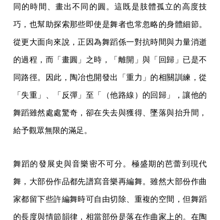
同的時間、畫出不同的圓。這既是肢體孤立的高度技
巧，也幫助探索那些即使是舞者也常忽略的身體細節。
從更大面向來說，正因為舞蹈係一對抗時間與力量消逝
的過程，而「畫圓」之時，「離開」與「回歸」已是不
同路徑。因此，陶冶也開發出「重力」的相關訓練，從
「失重」、「反彈」至「（他路線）的回歸」，讓他的
舞蹈雖然處處驚奇，卻在失去與獲得、墜落與抬升間，
給予觀眾無限的滿足。
舞蹈的發展史與音樂密不可分。極盛期的芭蕾到現代
舞，大部份作品都先譜寫音樂再編舞。雖然大部份作曲
家都留下些許編舞時可自由切除、重複的空間，但舞蹈
的長度與情節韻律，相當部份是落在作曲家上的。在陶