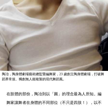
陶冶，陶身體劇場藝術總監暨編舞家，23 歲創立陶身體劇場，打破舞
蹈界常規、獨創無人能複製的現代舞蹈風。
在肢體的部份，陶冶則以「圓」的理念最為人所知。編
舞家讓舞者在身體的不同部位（不只是四肢！），以不