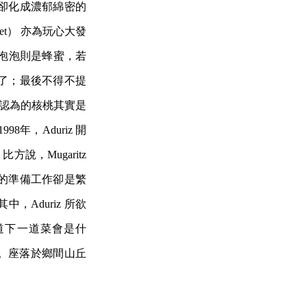
卻化成濃郁綿密的
let） 亦為玩心大發
的泡泡則是蜂蜜，若
了；最後不得不提
，你認為的核桃其實是
年，Aduriz 開
方說，Mugaritz
的準備工作卻是繁
Aduriz 所欲
道下一道菜會是什
菜。座落於鄉間山丘