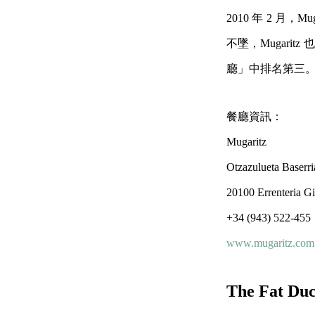
2010 年 2 月
不墜，Mugarit
廳」中排名第三
餐廳資訊：
Mugaritz
Otzazulueta Baserri
20100 Errenteria G
+34 (943) 522-455
www.mugaritz.com
The Fat D