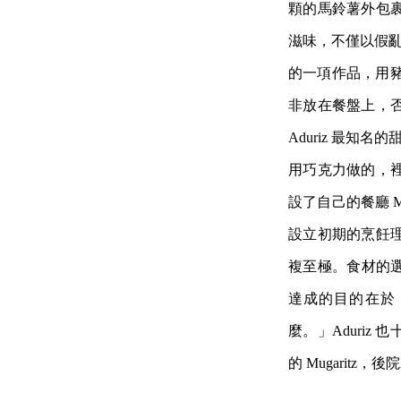
顆的馬鈴薯外包
滋味，不僅以假亂真，
的一項作品，用豬
非放在餐盤上，
Aduriz 最知
用巧克力做的，裡面
設了自己的餐廳 Mu
設立初期的烹飪
複至極。食材的選
達成的目的在於
麼。」Aduri
的 Mugarit