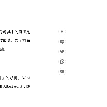
不論身處其中的廚師是
枝散葉。除了前面
餐廳。
師」的頭銜。Adrià
ert Adrià，隨