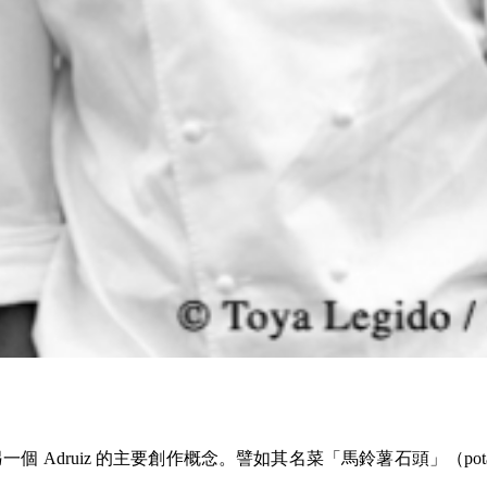
 Adruiz 的主要創作概念。譬如其名菜「馬鈴薯石頭」（potato