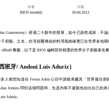
作者
日期
BIOS monthly
30.04.2012
cular Gastronomy）經過二十餘年的發展，如今已蔚然成派，
分子廚藝」之名，此等顛覆傳統的料理風格確實已在世界各地開
elBulli 餐廳，以下是 BIOS 編輯部所精選的世界分子廚藝著名
西班牙/ Andoni Luis Aduriz）
後，很多人都想知道在 Ferran Adrià 心目中誰能承繼其「世界最佳廚
lan Jenkins 問到這個問題時，先是內舉不避親地抬出自己的弟弟 Alb
is Aduriz。