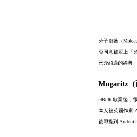
分子廚藝（Mole
否同意被冠上「
已介紹過的經典－ 
Mugaritz（
elBulli 歇業
本人被英國作家 Al
後即提到 Andoni Lu