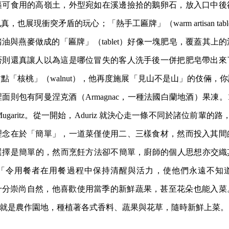
裹可食用的高嶺土，外型宛如在溪邊撿拾的鵝卵石，放入口中後
也展現衝突矛盾的玩心；「熱手工匾牌」（warm artisan tab
油與燕麥做成的「匾牌」（tablet）好像一塊肥皂，覆蓋其上
否則還真讓人以為這是哪位冒失的客人洗手後一併把肥皂帶出來
名的甜點「核桃」（walnut），他再度施展「見山不是山」的伎倆
則包有阿曼涅克酒（Armagnac，一種法國白蘭地酒）果凍。1998
garitz。從一開始，Aduriz 就決心走一條不同於諸位前輩的路，比
理念在於「簡單」，一道菜僅使用二、三樣食材，然而投入其間
擇是簡單的，然而烹飪方法卻不簡單，廚師的個人思想亦交織其中，
「令用餐者在用餐過程中保持清醒與活力，使他們永遠不知
z 也十分崇尚自然，他喜歡使用當季的新鮮蔬果，甚至花朵也能入
z，後院就是農作園地，種植著各式香料、蔬果與花草，隨時新鮮上菜。