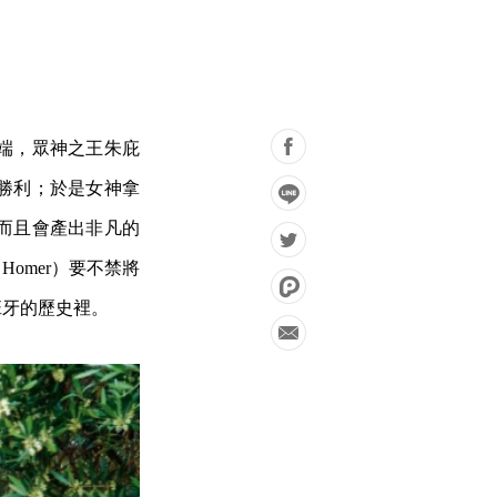
了爭端，眾神之王朱庇
到勝利；於是女神拿
而且會產出非凡的
omer）要不禁將
班牙的歷史裡。