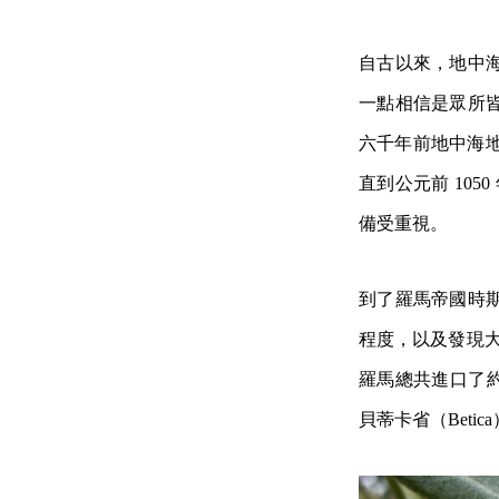
自古以來，地中
一點相信是眾所
六千年前地中海地
直到公元前 105
備受重視。
到了羅馬帝國時
程度，以及發現大量
羅馬總共進口了約
貝蒂卡省（Bet