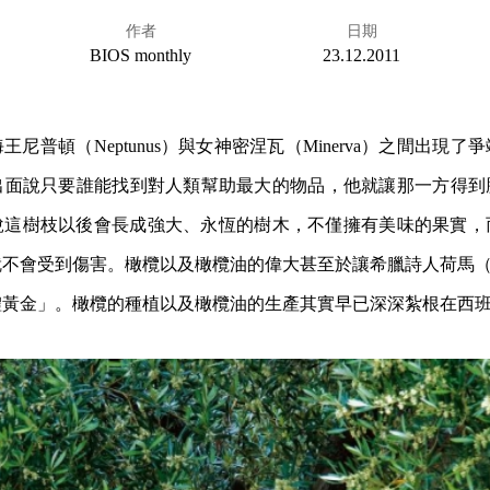
作者
日期
BIOS monthly
23.12.2011
尼普頓（Neptunus）與女神密涅瓦（Minerva）之間出現
er）就出面說只要誰能找到對人類幫助最大的物品，他就讓那一方得
說這樹枝以後會長成強大、永恆的樹木，不僅擁有美味的果實，
不會受到傷害。橄欖以及橄欖油的偉大甚至於讓希臘詩人荷馬（H
體黃金」。橄欖的種植以及橄欖油的生產其實早已深深紮根在西