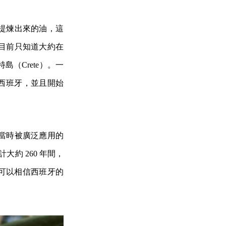
提煉出來的油，這
目前只知道大約在
（Crete）。一
引進西班牙，並且開始
當時被廣泛應用的
約 260 年間，
們可以相信西班牙的