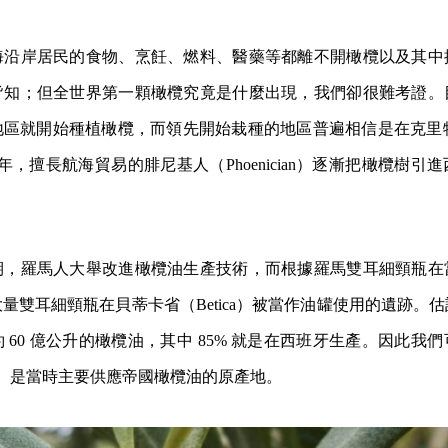
海沿岸居民的食物、烹飪、燃料、醫藥等都離不開橄欖以及其中
皆知；但全世界第一顆橄欖究竟是什麼出現，我們卻很難考證。
區就開始種植橄欖，而領先開始栽種的地區普遍相信是在克里特島
0 年，擅長航海貿易的腓尼基人（Phoenician）逐漸把橄欖樹
期，羅馬人大舉改進橄欖油生產技術，而根據羅馬雙耳細頸瓶在
雙耳細頸瓶在貝蒂卡省（Betica）被當作油罐使用的遺跡。估計大
 60 億公升的橄欖油，其中 85% 就是在西班牙生產。因此我
ica）是當時主要供應帝國橄欖油的原產地。