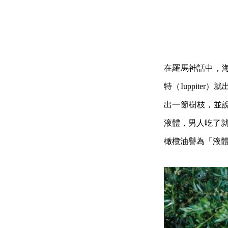
在羅馬神話中，海王
特（Iuppit
出一節樹枝，並
液體，男人吃了就
橄欖油譽為「液