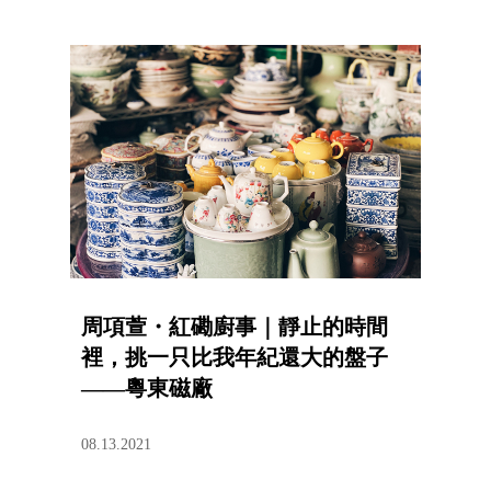
周項萱・紅磡廚事｜靜止的時間
裡，挑一只比我年紀還大的盤子
——粵東磁廠
08.13.2021