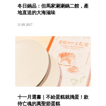
冬日鍋品：但馬家涮涮鍋二館，產
地直送的大海滋味
11.09.2017
十一月選書｜不給蛋糕就搗蛋！款
待亡魂的萬聖節蛋糕