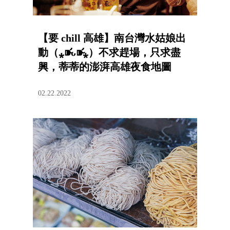
【要 chill 高雄】南台灣水姑娘出
動（⁎⁍̴̛ᴗ⁍̴̛⁎）不求趕場，只求盡
興，蒂蒂的澎湃高雄夜食地圖
02.22.2022