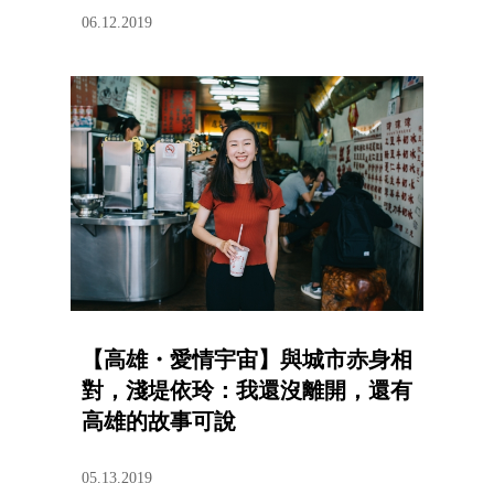
06.12.2019
【高雄・愛情宇宙】與城市赤身相
對，淺堤依玲：我還沒離開，還有
高雄的故事可說
05.13.2019