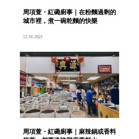
周項萱・紅磡廚事｜在粉麵過剩的
城市裡，煮一碗乾麵的快樂
12.16.2021
周項萱・紅磡廚事｜麻辣鍋或香料