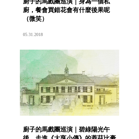
廚子的馬戲團巡演｜身為一個私
廚，餐會買錯花會有什麼後果呢
（微笑）
05.31.2018
廚子的馬戲團巡演｜碧綠陽光午
後，走進《大亨小傳》的蓋茲比豪