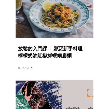
放鬆的入門課 ｜邪惡新手料理：
檸檬奶油紅椒鮮蝦細扁麵
05.27.2021