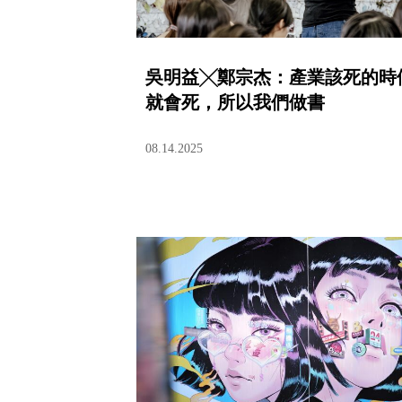
吳明益╳鄭宗杰：產業該死的時
就會死，所以我們做書
08.14.2025