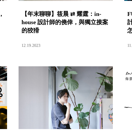
，
【年末聊聊】筱晨 ⇄ 耀霆：in-
F
house 設計師的僥倖，與獨立接案
的狡猾
12.19.2023
11