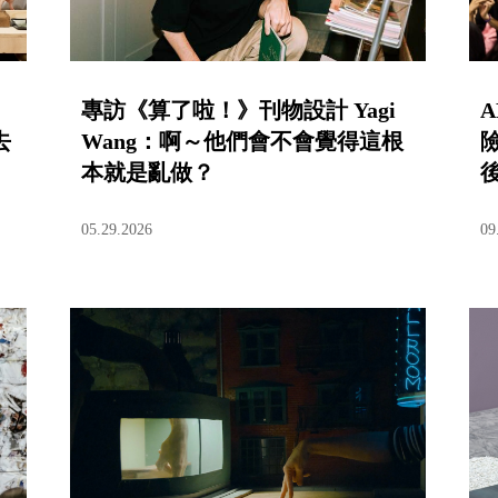
專訪《算了啦！》刊物設計 Yagi
A
去
Wang：啊～他們會不會覺得這根
本就是亂做？
05.29.2026
09