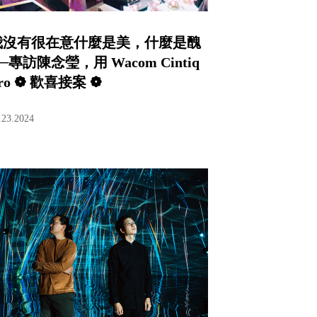
我沒有很在意什麼是美，什麼是醜
─專訪陳念瑩，用 Wacom Cintiq
ro ❁ 歡喜接案 ❁
.23.2024