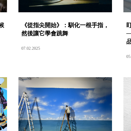
候
《從指尖開始》：馴化一根手指，
然後讓它學會跳舞
─
07.02.2025
05