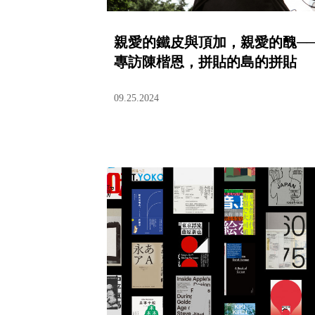
親愛的鐵皮與頂加，親愛的醜─
專訪陳楷恩，拼貼的島的拼貼
09.25.2024