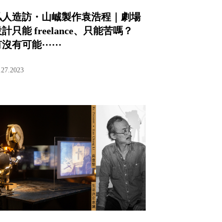
私人造訪・山峸製作袁浩程｜劇場
計只能 freelance、只能苦嗎？
有沒有可能⋯⋯
.27.2023