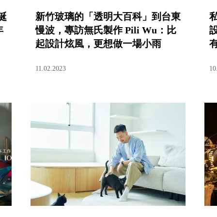
誕
新竹玻璃的「透明大百科」到台東
年
慢波，專訪無氏製作 Pili Wu：比
設
起設計炫風，更想做一場小雨
11.02.2023
10