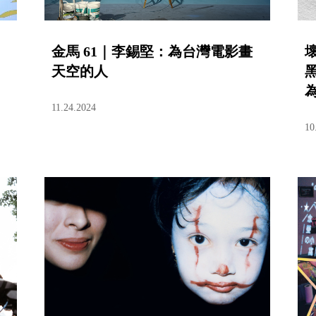
金馬 61｜李錫堅：為台灣電影畫
」
天空的人
11.24.2024
10