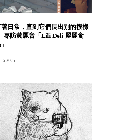
盯著日常，直到它們長出別的模樣
─專訪黃麗音「Lili Deli 麗麗食
品」
.16.2025