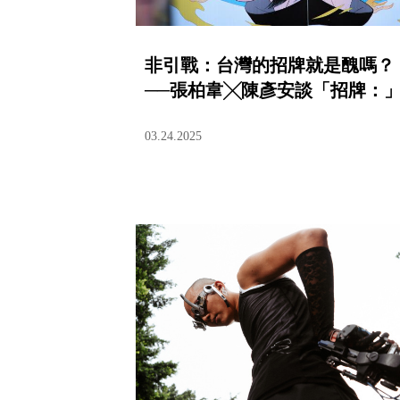
非引戰：台灣的招牌就是醜嗎？
──張柏韋╳陳彥安談「招牌：
03.24.2025