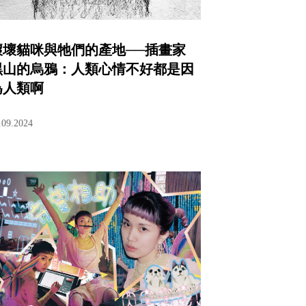
壞壞貓咪與牠們的產地──插畫家
黑山的烏鴉：人類心情不好都是因
為人類啊
.09.2024