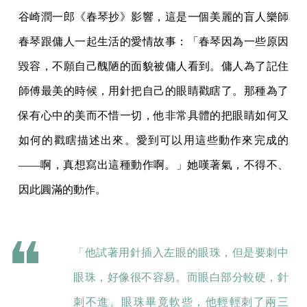
谷崎潤一郎《春琴抄》影響，這是一個美麗的盲人樂師
春琴跟傭人一起生活的愛情故事：「春琴因為一些原因
毀容，不願自己醜陋的面貌被傭人看到。傭人為了記住
師傅最美的時候，用針把自己的眼睛戳瞎了。那種為了
保有心中的美而不惜一切，他非常具體的把眼睛如何又
如何的戳瞎描述出來。愛到可以用這些動作來完成的
——啊，真想寫出這種動作啊。」她嘆著氣，不得不、
因此圓滿的動作。
「他試著用針插入左眼的眼珠，但是要刺中
眼珠，好像很不容易。而眼白部分較硬，針
刺不進。眼珠畢竟軟些，他輕輕刺了兩三