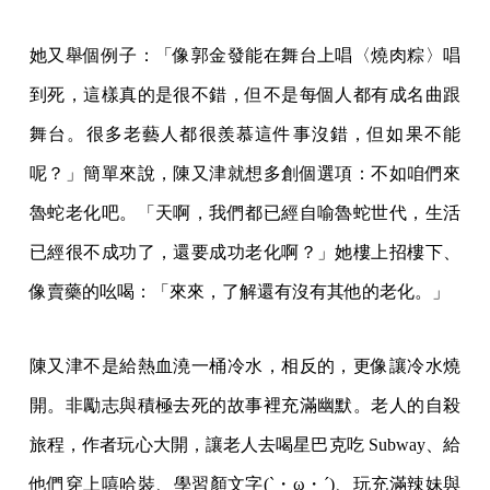
她又舉個例子：「像郭金發能在舞台上唱〈燒肉粽〉唱
到死，這樣真的是很不錯，但不是每個人都有成名曲跟
舞台。很多老藝人都很羨慕這件事沒錯，但如果不能
呢？」簡單來說，陳又津就想多創個選項：不如咱們來
魯蛇老化吧。「天啊，我們都已經自喻魯蛇世代，生活
已經很不成功了，還要成功老化啊？」她樓上招樓下、
像賣藥的吆喝：「來來，了解還有沒有其他的老化。」
陳又津不是給熱血澆一桶冷水，相反的，更像讓冷水燒
開。非勵志與積極去死的故事裡充滿幽默。老人的自殺
旅程，作者玩心大開，讓老人去喝星巴克吃 Subway、給
他們穿上嘻哈裝、學習顏文字(`・ω・´)、玩充滿辣妹與