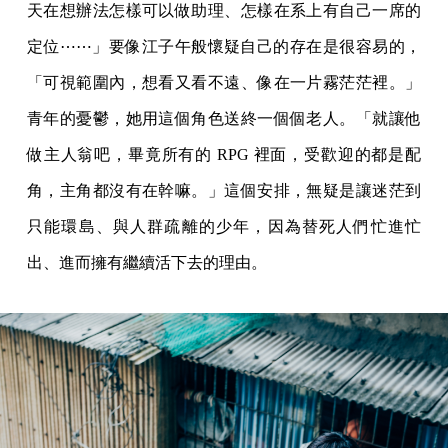
天在想辦法怎樣可以做助理、怎樣在系上有自己一席的
定位⋯⋯」要像江子午般懷疑自己的存在是很容易的，
「可視範圍內，想看又看不遠、像在一片霧茫茫裡。」
青年的憂鬱，她用這個角色送終一個個老人。「就讓他
做主人翁吧，畢竟所有的 RPG 裡面，受歡迎的都是配
角，主角都沒有在幹嘛。」這個安排，無疑是讓迷茫到
只能環島、與人群疏離的少年，因為替死人們忙進忙
出、進而擁有繼續活下去的理由。