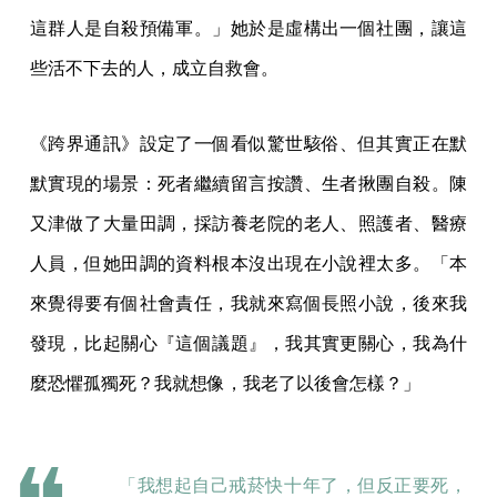
這群人是自殺預備軍。」她於是虛構出一個社團，讓這
些活不下去的人，成立自救會。
《跨界通訊》設定了一個看似驚世駭俗、但其實正在默
默實現的場景：死者繼續留言按讚、生者揪團自殺。陳
又津做了大量田調，採訪養老院的老人、照護者、醫療
人員，但她田調的資料根本沒出現在小說裡太多。「本
來覺得要有個社會責任，我就來寫個長照小說，後來我
發現，比起關心『這個議題』，我其實更關心，我為什
麼恐懼孤獨死？我就想像，我老了以後會怎樣？」
「我想起自己戒菸快十年了，但反正要死，