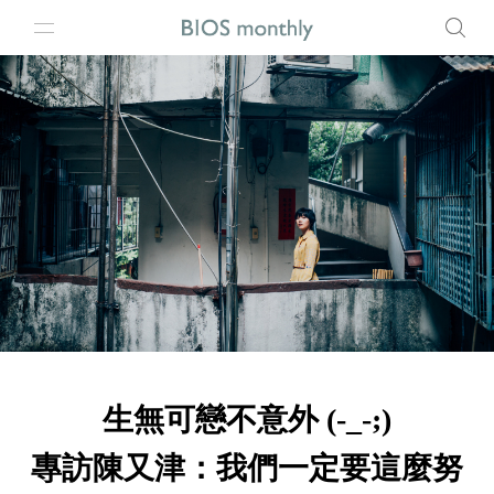
生無可戀不意外 (-_-;)
專訪陳又津：我們一定要這麼努