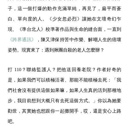
子，這一個打爆的動作充滿單純，再見了，扁平而蒼
白、單向度的人。《少女忽必烈》讓她在文壇奇幻乍
現、《準台北人》校準著作品與生命的縫合面，一直到
《跨界通訊》
，陳又津保持苦中作樂、解嘲人生的痞壞
姿勢。現實來了：遇到揪團自殺的老人怎麼辦？
打 110？聯絡監護人？把他送回養老院？作者好奇的
是，如果我們可以積極活著、那能不能積極去死：「我
們社會沒有提供這個如果嘛，如果人生真的活到那種地
步，我目前想到大概只有去死這個方式。」你以為她要
勸世，其實她也想跟你一起攤開手，哎，還是安心上路
吧。