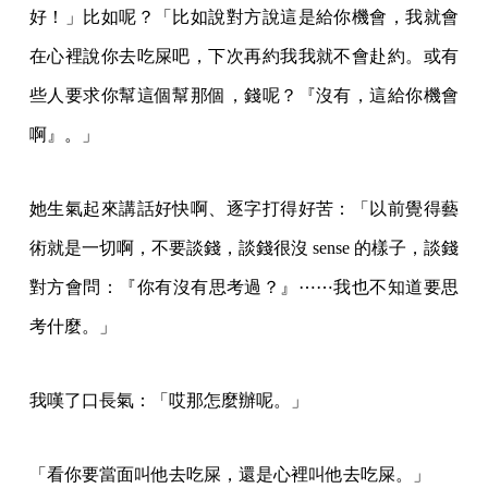
好！」比如呢？「比如說對方說這是給你機會，我就會
在心裡說你去吃屎吧，下次再約我我就不會赴約。或有
些人要求你幫這個幫那個，錢呢？『沒有，這給你機會
啊』。」
她生氣起來講話好快啊、逐字打得好苦：「以前覺得藝
術就是一切啊，不要談錢，談錢很沒 sense 的樣子，談錢
對方會問：『你有沒有思考過？』⋯⋯我也不知道要思
考什麼。」
我嘆了口長氣：「哎那怎麼辦呢。」
「看你要當面叫他去吃屎，還是心裡叫他去吃屎。」