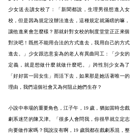
少女送去讀女校了：「新聞都說，生理男很想進入女
校，但是因為規定沒辦法進去，這種規定就滿瞎的嘛，
讓他進來會怎麼樣？那就針對女校的制度堂堂正正來個
對決吧！既然不能用合法的方式進去，我用自己的方式
進去。」少女跟恣意妄為的老人有異曲同工：「少女的
定義，就是想做什麼就做什麼吧。」跨性別少女為了
「好好當一回女生」而活下去，如果那是她活著唯一的
理由，我們這個社會又為何阻止她們生存？
小說中串場的重要角色，江子午，19 歲，猶如當時念戲
劇系迷茫的陳又津。「很多人會問我，你很早就立定志
向要做作家嗎？我說沒有啊，19 歲我都在戲劇系混，整