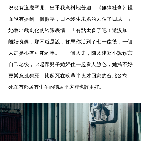
況沒有這麼罕見、出乎我意料地普遍。《無緣社會》裡
面說有提到一個數字，日本終生未婚的人佔了四成。」
她做出戲劇化的誇張表情：「有點太多了吧！還沒加上
離婚喪偶，那不就是說，如果你活到了七十歲後，一個
人走是很有可能的事。」一個人走，陳又津寫小說預言
自己老後，比起跟兒子媳婦住一起看人臉色，她搞不好
更樂意孤獨死；比起死在晚輩半夜才回家的台北公寓，
死在有鄰居有牛羊的獨居平房裡也許更好。