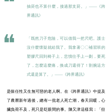
抽菸也不算什麼，接過那支菸。」——《跨
界通訊》
「既然刀子危險，可以借我一把尺吧。護士
沒什麼懷疑就給我了。我拿著〇〇補習班的
塑膠尺回到椅子上，悲憤往手上一劃，要死
了，怎麼這麼痛，換成刀還得了！割腕這方
式還是算了。」——《跨界通訊》
是個任性又生無可戀的老人啊。在《跨界通訊》中提及
了農曆新年過後，總有一批老人死亡潮，春天回暖，心
臟負荷不及，死只是眨眼間的事。陳又津這樣寫：「但