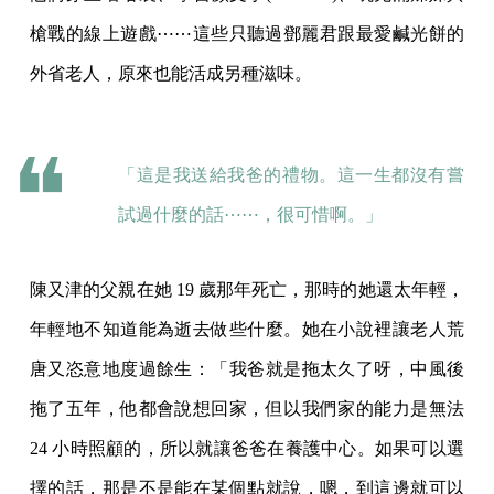
槍戰的線上遊戲⋯⋯這些只聽過鄧麗君跟最愛鹹光餅的
外省老人，原來也能活成另種滋味。
「這是我送給我爸的禮物。這一生都沒有嘗
試過什麼的話⋯⋯，很可惜啊。」
陳又津的父親在她 19 歲那年死亡，那時的她還太年輕，
年輕地不知道能為逝去做些什麼。她在小說裡讓老人荒
唐又恣意地度過餘生：「我爸就是拖太久了呀，中風後
拖了五年，他都會說想回家，但以我們家的能力是無法
24 小時照顧的，所以就讓爸爸在養護中心。如果可以選
擇的話，那是不是能在某個點就說，嗯，到這邊就可以