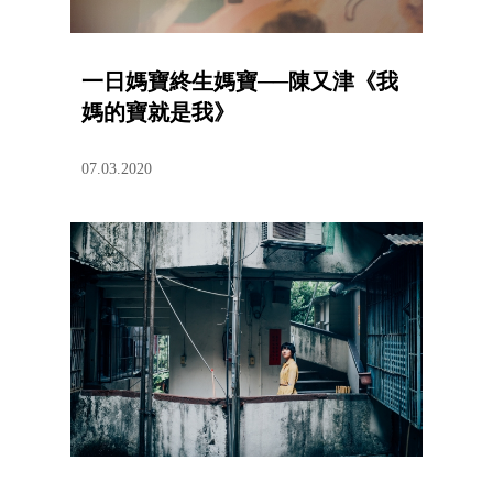
一日媽寶終生媽寶──陳又津《我
媽的寶就是我》
07.03.2020