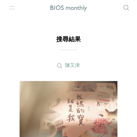
搜尋結果
陳又津