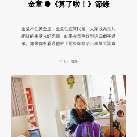
金童 ⭓《算了啦！》節錄
金童不住黃金屋，金童住在貧民窟。人家以為拍片
網紅的生活光鮮亮麗，結果金童剛好對這四個字過
敏。如果你有看過他登上前東家哈哈台租屋大調查
那集，大概還會記得那片壁癌剝 ...
11.05.2026