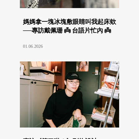
媽媽拿一塊冰塊敷眼睛叫我起床欸
──專訪戴佩珊 👼 台語片忙內 👼
01.06.2026