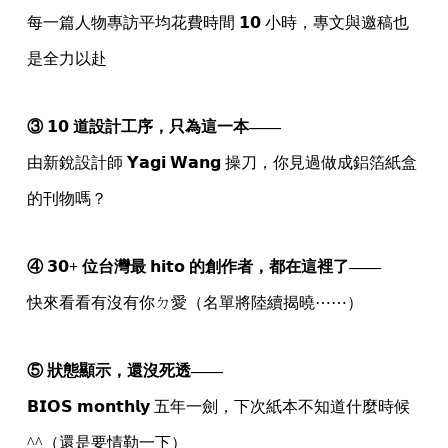
每一篇人物專訪平均花費時間 𝟭𝟬 小時，專文與邀稿也
是全力以赴
③ 𝟭𝟬 道設計工序，只為這一本——
由新銳設計師 𝗬𝗮𝗴𝗶 𝗪𝗮𝗻𝗴 操刀，你見過做成鋁箔紙盒
的刊物嗎？
④ 𝟯𝟬+ 位台灣最 𝗵𝗶𝘁𝗼 的創作者，都在這裡了——
快來看看有沒有你ㄉ愛（名單將陸續揭曉⋯⋯）
⑤ 狀態顯示，還沒死透——
𝗕𝗜𝗢𝗦 𝗺𝗼𝗻𝘁𝗵𝗹𝘆 五年一劍，下次紙本不知道什麼時候
^^（還是要情勒一下）