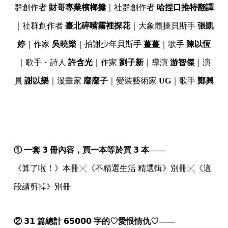
群創作者
財哥專業檳榔攤
｜社群創作者
哈捏口推特翻譯
｜社群創作者
臺北碎嘴霧裡探花
｜大象體操貝斯手
張凱
婷
｜作家
吳曉樂
｜拍謝少年貝斯手
薑薑
｜歌手
陳以恆
｜歌手・詩人
許含光
｜作家
劉子新
｜導演
游智傑
｜演
員
謝以樂
｜漫畫家
廢廢子
｜變裝藝術家
UG
｜歌手
鄭興
① 一套 𝟯 冊內容，買一本等於買 𝟯 本——
《算了啦！》本冊╳《不精選生活 精選輯》別冊╳《這
段請剪掉》別冊
② 𝟯𝟭 篇總計 𝟲𝟱𝟬𝟬𝟬 字的♡愛恨情仇♡——