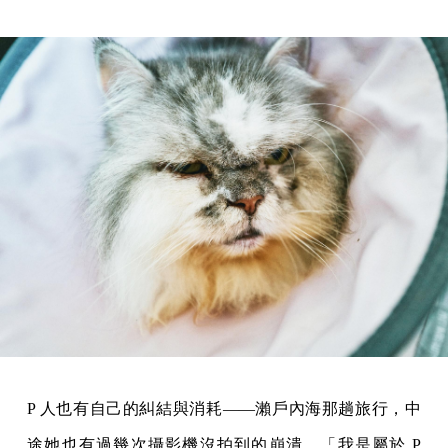
P 人也有自己的糾結與消耗——瀨戶內海那趟旅行，中
途她也有過幾次攝影機沒拍到的崩潰。「我是屬於 P