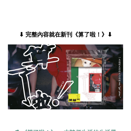
⬇ 完整內容就在新刊《算了啦！》⬇