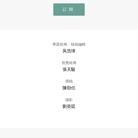
訂閱
專題統籌・核稿編輯
吳浩瑋
視覺統籌
張天駿
撰稿
陳劭任
攝影
劉癸廷