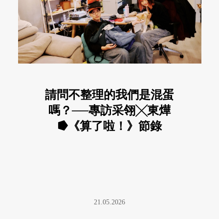
請問不整理的我們是混蛋
嗎？──專訪采翎╳東燁
⭓《算了啦！》節錄
21.05.2026