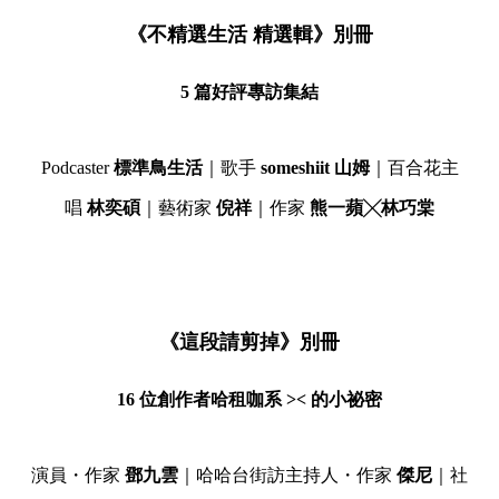
《不精選生活 精選輯》別冊
5 篇好評專訪集結
Podcaster
標準鳥生活
｜歌手
someshiit 山姆
｜百合花主
唱
林奕碩
｜藝術家
倪祥
｜作家
熊一蘋╳林巧棠
《這段請剪掉》別冊
16 位創作者哈租咖系 >< 的小祕密
演員・作家
鄧九雲
｜哈哈台街訪主持人・作家
傑尼
｜社