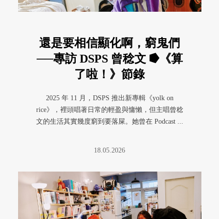
還是要相信顯化啊，窮鬼們
──專訪 DSPS 曾稔文 ⭓《算
了啦！》節錄
2025 年 11 月，DSPS 推出新專輯《yolk on
rice》，裡頭唱著日常的輕盈與慵懶，但主唱曾稔
文的生活其實幾度窮到要落屎。她曾在 Podcast ...
18.05.2026