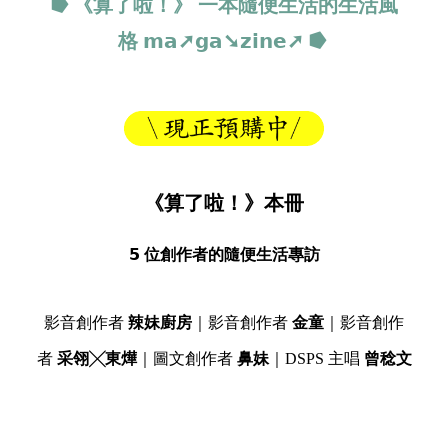
⭓ 《算了啦！》 一本隨便生活的生活風
格
𝗺𝗮➚𝗴𝗮➘𝘇𝗶𝗻𝗲➚
⭓
《算了啦！》本冊
𝟱 位創作者的隨便生活專訪
影音創作者
辣妹廚房
｜影音創作者
金童
｜影音創作
者
采翎╳東燁
｜圖文創作者
鼻妹
｜DSPS 主唱
曾稔文