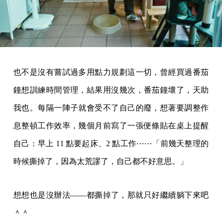
也不是沒有嘗試過多用點力規劃這一切，曾經買過番茄
鐘想訓練時間管理，結果用沒幾次，番茄鐘壞了，天助
我也。每隔一陣子就會受不了自己的廢，想著要調整作
息整頓工作效率，幾個月前寫了一張便條貼在桌上提醒
自己：早上 11 點要起床、2 點工作⋯⋯「前幾天整理的
時候撕掉了，因為太荒謬了，自己都不好意思。」
想想也是沒辦法——都撕掉了，那就只好繼續躺下來吧
＾＾