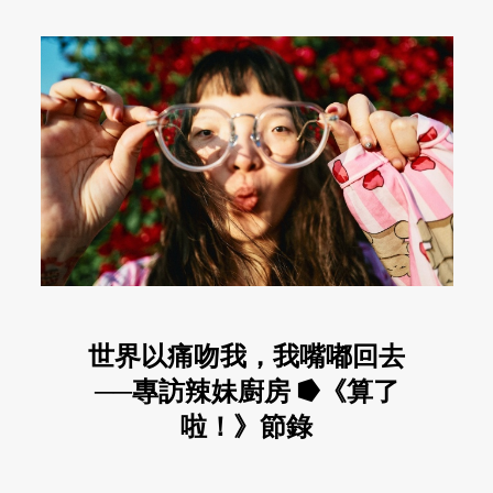
世界以痛吻我，我嘴嘟回去
──專訪辣妹廚房 ⭓《算了
啦！》節錄