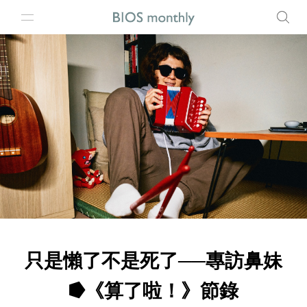
只是懶了不是死了──專訪鼻妹
⭓《算了啦！》節錄