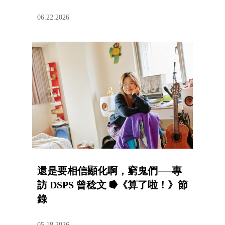
06.22.2026
還是要相信顯化啊，窮鬼們──專
訪 DSPS 曾稔文 ⭓《算了啦！》節
錄
05.18.2026