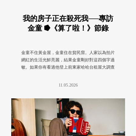
我的房子正在殺死我──專訪
金童 ⭓《算了啦！》節錄
金童不住黃金屋，金童住在貧民窟。人家以為拍片
網紅的生活光鮮亮麗，結果金童剛好對這四個字過
敏。如果你有看過他登上前東家哈哈台租屋大調查
那集，大概還會記得那片壁癌剝 ...
11.05.2026