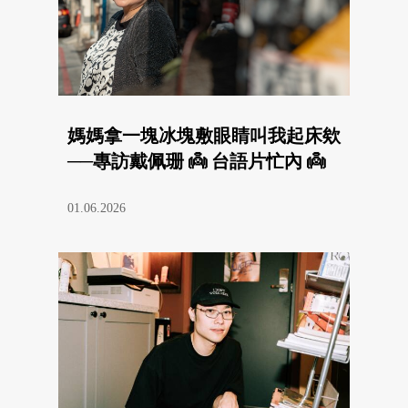
媽媽拿一塊冰塊敷眼睛叫我起床欸
──專訪戴佩珊 👼 台語片忙內 👼
01.06.2026