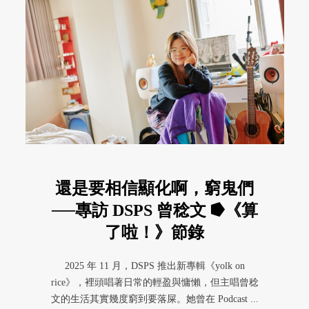
還是要相信顯化啊，窮鬼們
──專訪 DSPS 曾稔文 ⭓《算
了啦！》節錄
2025 年 11 月，DSPS 推出新專輯《yolk on
rice》，裡頭唱著日常的輕盈與慵懶，但主唱曾稔
文的生活其實幾度窮到要落屎。她曾在 Podcast ...