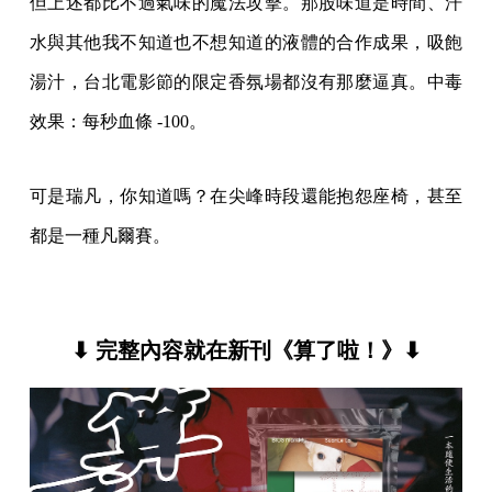
但上述都比不過氣味的魔法攻擊。那股味道是時間、汗
水與其他我不知道也不想知道的液體的合作成果，吸飽
湯汁，台北電影節的限定香氛場都沒有那麼逼真。中毒
效果：每秒血條 -100。
可是瑞凡，你知道嗎？在尖峰時段還能抱怨座椅，甚至
都是一種凡爾賽。
⬇ 完整內容就在新刊《算了啦！》⬇