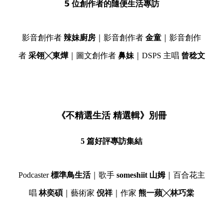
𝟱 位創作者的隨便生活專訪
影音創作者
辣妹廚房
｜影音創作者
金童
｜影音創作
者
采翎╳東燁
｜圖文創作者
鼻妹
｜DSPS 主唱
曾稔文
《不精選生活 精選輯》別冊
5 篇好評專訪集結
Podcaster
標準鳥生活
｜歌手
someshiit 山姆
｜百合花主
唱
林奕碩
｜藝術家
倪祥
｜作家
熊一蘋╳林巧棠