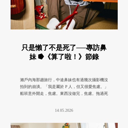
只是懶了不是死了──專訪鼻
妹 ⭓《算了啦！》節錄
瀨戶內海那趟旅行，中途鼻妹也有過幾次攝影機沒
拍到的崩潰。「我是屬於 P 人，但又很愛焦慮。」
船班意外開走，焦慮。東西沒做完，焦慮。拖過死
線，舒服，但也還是焦慮。 ...
14.05.2026