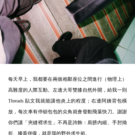
每天早上，我都要在兩個相鄰座位之間進行（物理上）
高難度的人際互動。左邊大哥雙膝自然外開，給我一則
Threads 貼文我就能讓他炎上的程度；右邊阿姨背包橫
放，每次車有停頓包包的尖角就會發動飛葉快刀。謝謝
你們讓「夾縫裡求生」不再是誇飾：肩膀內縮、手肘拗
折、膝蓋併攏，就是我的野外求生術。