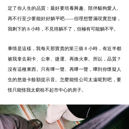
定了你人生的品質：最好要培養興趣、陪伴貓狗愛人、
再不行至少要能好好躺平吧——但理想豐滿現實悲慘，
我剩下的 8 小時，不見得躺不了，但極有可能躺不平。
事情是這樣，我每天那寶貴的第三個 8 小時，有近半都
被我拿去刷卡、公車、捷運、再換火車。所以，品質？
沒有這種東西。只有嗶一聲、再嗶一聲，嗶到你懷疑人
生的悠遊卡餘額提示音。怎麼能怪公司太遠呢對吧，要
怪只能怪我太窮租不起市中心的房子。