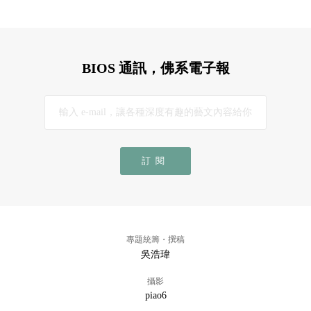
BIOS 通訊，佛系電子報
訂閱
專題統籌・撰稿
吳浩瑋
攝影
piao6