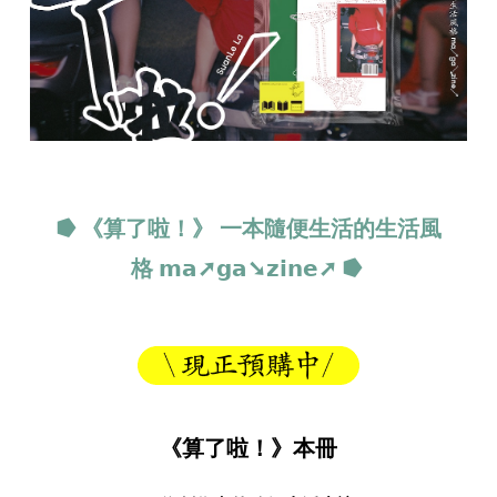
⭓ 《算了啦！》 一本隨便生活的生活風
格
𝗺𝗮➚𝗴𝗮➘𝘇𝗶𝗻𝗲➚
⭓
《算了啦！》本冊