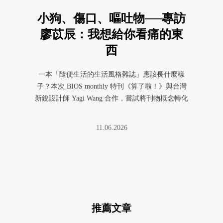
小狗、傷口、嘔吐物──專訪
廖苡辰：我想給你看痛的東
西
一本「隨便生活的生活風格雜誌」應該長什麼樣
子？本次 BIOS monthly 特刊《算了啦！》與台灣
新銳設計師 Yagi Wang 合作，嘗試將刊物概念轉化
為視 ...
11.06.2026
推薦文章