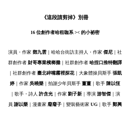
《這段請剪掉》別冊
16 位創作者哈租咖系 >< 的小祕密
演員・作家
鄧九雲
｜哈哈台街訪主持人・作家
傑尼
｜社
群創作者
財哥專業檳榔攤
｜社群創作者
哈捏口推特翻譯
｜社群創作者
臺北碎嘴霧裡探花
｜大象體操貝斯手
張凱
婷
｜作家
吳曉樂
｜拍謝少年貝斯手
薑薑
｜歌手
陳以恆
｜歌手・詩人
許含光
｜作家
劉子新
｜導演
游智傑
｜演
員
謝以樂
｜漫畫家
廢廢子
｜變裝藝術家
UG
｜歌手
鄭興