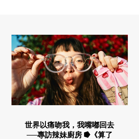
世界以痛吻我，我嘴嘟回去
──專訪辣妹廚房 ⭓《算了