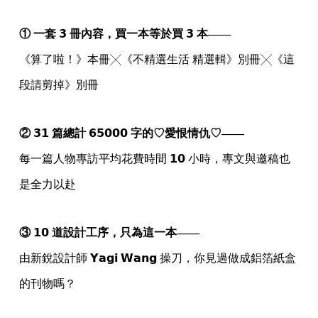
① 一套 𝟯 冊內容，買一本等於買 𝟯 本——
《算了啦！》本冊╳《不精選生活 精選輯》別冊╳《這
段請剪掉》別冊
② 𝟯𝟭 篇總計 𝟲𝟱𝟬𝟬𝟬 字的♡愛恨情仇♡——
每一篇人物專訪平均花費時間 𝟭𝟬 小時，專文與邀稿也
是全力以赴
③ 𝟭𝟬 道設計工序，只為這一本——
由新銳設計師 𝗬𝗮𝗴𝗶 𝗪𝗮𝗻𝗴 操刀，你見過做成鋁箔紙盒
的刊物嗎？