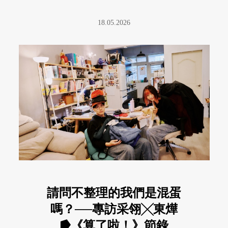
18.05.2026
請問不整理的我們是混蛋
嗎？──專訪采翎╳東燁
⭓《算了啦！》節錄