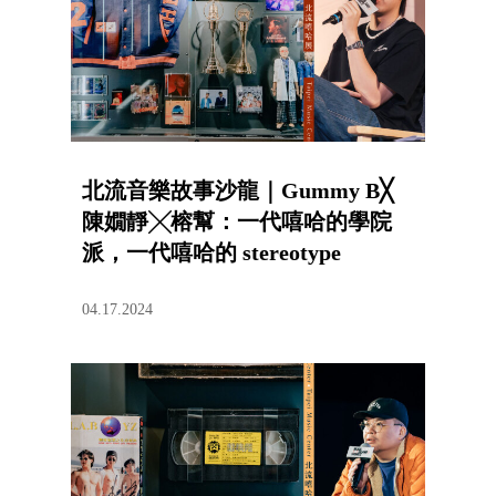
北流音樂故事沙龍｜Gummy B╳
陳嫺靜╳榕幫：一代嘻哈的學院
派，一代嘻哈的 stereotype
04.17.2024