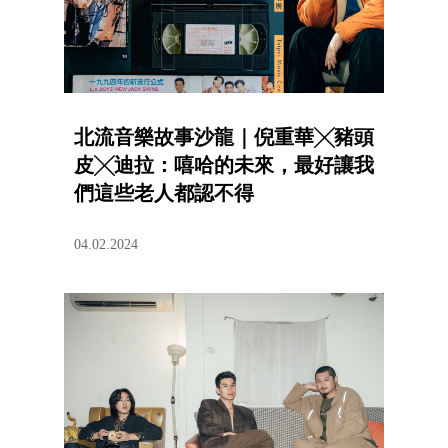
北流音樂故事沙龍｜倪重華╳豬頭
皮╳迪拉：嘻哈的未來，最好讓我
們這些老人都認不得
04.02.2024