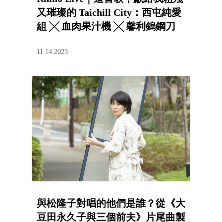
又璀璨的 Taichill City：西屯純愛
組 ╳ 血肉果汁機 ╳ 馨利鎢鋼刀
11.14.2023
與松隆子對唱的他們是誰？從《大
豆田永久子與三個前夫》片尾曲製