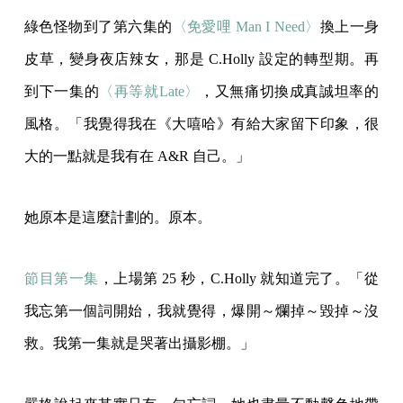
綠色怪物到了第六集的
〈免愛哩 Man I Need〉
換上一身
皮草，變身夜店辣女，那是 C.Holly 設定的轉型期。再
到下一集的
〈再等就Late〉
，又無痛切換成真誠坦率的
風格。「我覺得我在《大嘻哈》有給大家留下印象，很
大的一點就是我有在 A&R 自己。」
她原本是這麼計劃的。原本。
節目第一集
，上場第 25 秒，C.Holly 就知道完了。「從
我忘第一個詞開始，我就覺得，爆開～爛掉～毀掉～沒
救。我第一集就是哭著出攝影棚。」