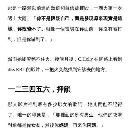
那是一路賴以前進的叛逆和自信被摧毀，一團火第一次
遇上大雨。「
你不是懷疑自己，而是發現原來現實是這
樣，你改變不了。
就像一個雷劈在你面前，你沒有被打
到，但是你嚇到了。」
然而她終究憋不住火。幾個月後，C.Holly 在網路上看到
diss RBL 的影片，一把火突然找到它該去的地方。
一二三四五六，押韻
那支影片裡到底有多少厭女的歌詞，她其實也不記得
了。唯一的印象是，「那裡面的所有男生，他們的攻擊
對象都是你
女友
，然後你
媽媽
、再來你
阿媽
。」