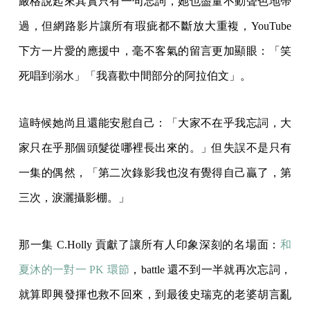
嚴格說起來其實只有一句忘詞，她也盡量不動聲色地帶
過，但網路影片讓所有瑕疵都不斷放大重複，YouTube
下方一片愛的應援中，毫不客氣的留言更加顯眼：「笑
死唱到溺水」「我喜歡中間部分的阿拉伯文」。
這時候她尚且還能安慰自己：「大家不在乎我忘詞，大
家只在乎那個頭髮從哪裡長出來的。」但失誤不是只有
一集的偶然，「第二次錄影我也沒有覺得自己贏了，第
三次，淚灑攝影棚。」
那一集 C.Holly 貢獻了讓所有人印象深刻的名場面：
和
夏沐的一對一 PK 環節
，battle 還不到一半就再次忘詞，
就算即興發揮也救不回來，到最後史瑞克的老婆胡言亂