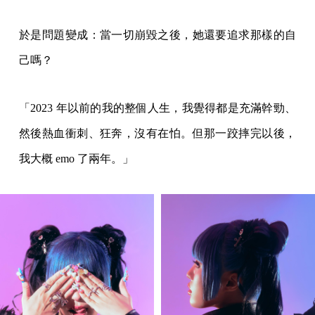
於是問題變成：當一切崩毀之後，她還要追求那樣的自
己嗎？
「2023 年以前的我的整個人生，我覺得都是充滿幹勁、
然後熱血衝刺、狂奔，沒有在怕。但那一跤摔完以後，
我大概 emo 了兩年。」