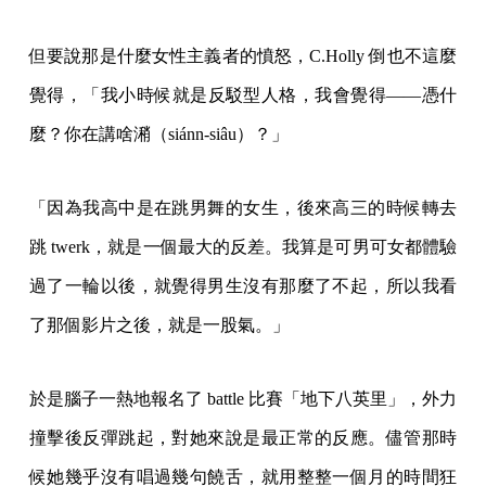
但要說那是什麼女性主義者的憤怒，C.Holly 倒也不這麼
覺得，「我小時候就是反駁型人格，我會覺得——憑什
麼？你在講啥潲（siánn-siâu）？」
「因為我高中是在跳男舞的女生，後來高三的時候轉去
跳 twerk，就是一個最大的反差。我算是可男可女都體驗
過了一輪以後，就覺得男生沒有那麼了不起，所以我看
了那個影片之後，就是一股氣。」
於是腦子一熱地報名了 battle 比賽「地下八英里」，外力
撞擊後反彈跳起，對她來說是最正常的反應。儘管那時
候她幾乎沒有唱過幾句饒舌，就用整整一個月的時間狂