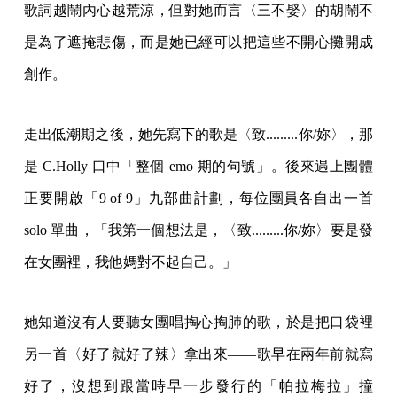
歌詞越鬧內心越荒涼，但對她而言〈三不娶〉的胡鬧不
是為了遮掩悲傷，而是她已經可以把這些不開心攤開成
創作。
走出低潮期之後，她先寫下的歌是〈致.........你/妳〉，那
是 C.Holly 口中「整個 emo 期的句號」。後來遇上團體
正要開啟「9 of 9」九部曲計劃，每位團員各自出一首
solo 單曲，「​​我第一個想法是，〈致.........你/妳〉要是發
在女團裡，我他媽對不起自己。」
她知道沒有人要聽女團唱掏心掏肺的歌，於是把口袋裡
另一首〈好了就好了辣〉拿出來——歌早在兩年前就寫
好了，沒想到跟當時早一步發行的「帕拉梅拉」撞