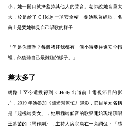
小，她一開口就擠蓋掉其他人的聲音。老師說她音量太
大，於是給了 C.Holly 一頂安全帽，要她戴著練歌，名
義上是要她聽見自己唱歌的樣子——
「但是你懂嗎？每個禮拜我都有一個小時要住進安全帽
裡，然後聽自己最難聽的樣子。」
差太多了
網路上至今還搜得到 C.Holly 出道前上電視節目的影
片，2019 年她參加《國光幫幫忙》錄影，節目單元名稱
是「超極端美女」，她用極端低音的歌聲開始現場演唱
王藍茵的〈惡作劇〉，主持人庹宗康在一旁調侃：「感