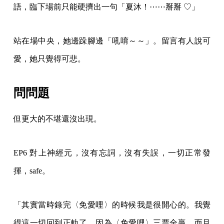
語，臨下場前只能硬擠出一句「夏沐！⋯⋯掰掰 ♡」
站在場中央，她邊跺腳邊「吼唷～～」。留言有人說可
愛，她只覺得可悲。
問問題
但更大的不堪還沒出現。
EP6 對上神經元，沒有忘詞，沒有失誤，一切正常發
揮，safe。
「其實當時錄完〈免愛哩〉的時候我是很開心的。我覺
得這一切回到正軌了，因為〈免愛哩〉三票全贏，而且