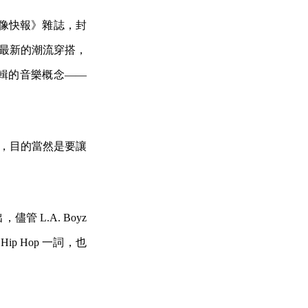
《偶像快報》雜誌，封
們最新的潮流穿搭，
新專輯的音樂概念——
影帶，目的當然是要讓
儘管 L.A. Boyz
 Hop 一詞，也