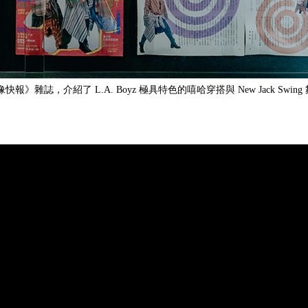
像快報》雜誌，介紹了 L.A. Boyz 極具特色的嘻哈穿搭與 New Jack Swi