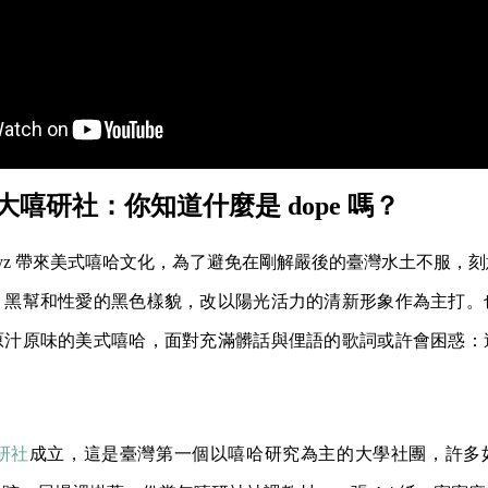
嘻研社：你知道什麼是 dope 嗎？
 Boyz 帶來美式嘻哈文化，為了避免在剛解嚴後的臺灣水土不服，
、黑幫和性愛的黑色樣貌，改以陽光活力的清新形象作為主打。
原汁原味的美式嘻哈，面對充滿髒話與俚語的歌詞或許會困惑：
研社
成立，這是臺灣第一個以嘻哈研究為主的大學社團，許多