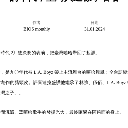
作者
日期
BIOS monthly
31.01.2024
時代 2》總決賽的表演，把臺灣嘻哈帶回了起源。
是九〇年代被 L.A. Boyz 帶上主流舞台的嘻哈舞風；全台語
創作的豬頭皮。評審迪拉盛讚他繼承了林強、伍佰、L.A. Boyz
臺灣之子」。
時間沉澱、眾嘻哈歌手的發揚光大，最終匯聚在阿跨面的身上。