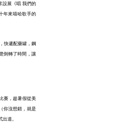
常設展《唱 我們的
三十年來嘻哈歌手的
誌，快遞配藥罐，鋼
覽倒轉了時間，讓
舞比賽，趁暑假從美
（你沒想錯，就是
正式出道。