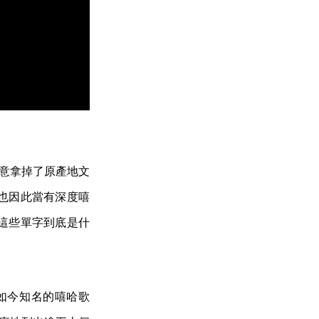
刻意拿掉了原產地文
也因此當有深度嘻
這些單字到底是什
如今知名的嘻哈歌