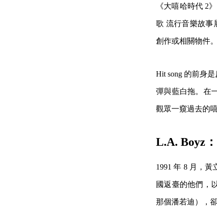
《大嘻哈時代 2
歌 流行音樂故事
創作或相關物件
Hit song
彈與藍白拖。在
觀眾一窺過去的
L.A. B
1991 年 8
國返臺的他們，
那個潘若迪），卻