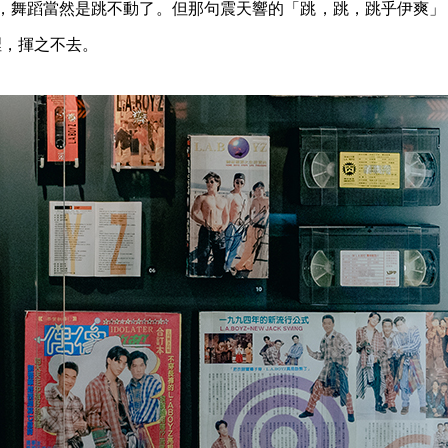
 Boyz，舞蹈當然是跳不動了。但那句震天響的「跳，跳，跳乎伊爽
裡，揮之不去。