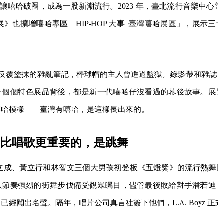
》讓嘻哈破圈，成為一股新潮流行。2023 年，臺北流行音樂中心
展》也擴增嘻哈專區「HIP-HOP 大事_臺灣嘻哈展區」，展示
。
 的前身是反覆塗抹的雜亂筆記，棒球帽的主人曾進過監獄。錄影帶和雜
一個個特色展品背後，都是新一代嘻哈仔沒看過的幕後故事。展
嘻哈模樣——臺灣有嘻哈，是這樣長出來的。
oyz：比唱歌更重要的，是跳舞
 月，黃立成、黃立行和林智文三個大男孩初登板《五燈獎》的流行熱
以節奏強烈的街舞步伐備受觀眾矚目，儘管最後敗給對手潘若迪
已經闖出名聲。隔年，唱片公司真言社簽下他們，L.A. Boyz 