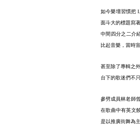
如今樂壇習慣把 L
面斗大的標題寫著「
中間四分之二介紹三
比起音樂，當時
甚至除了專輯之外，
台下的歌迷們不
參劈成員林老師
在歌曲中有英文饒
是以推廣街舞為