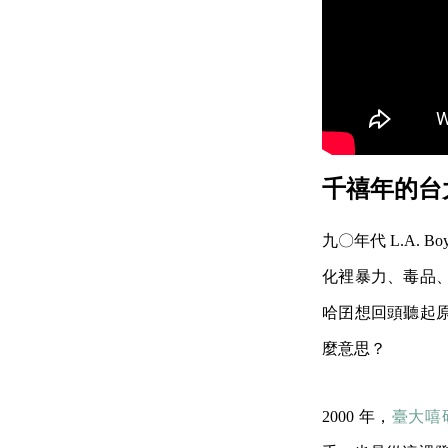
千禧年的台大
九〇年代 L.A.
化裡暴力、毒品
哈囝想回頭聽起
麼意思？
2000 年，
臺大嘻