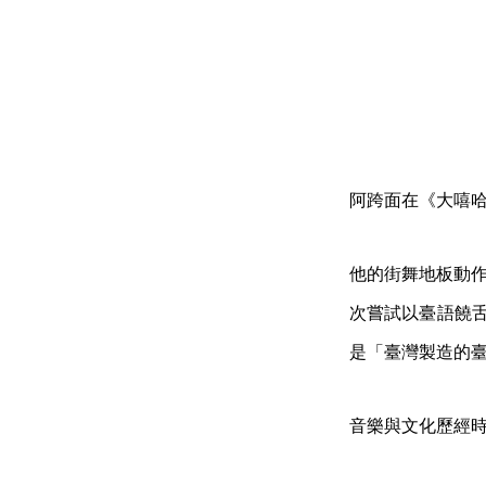
阿跨面在《大嘻哈
他的街舞地板動作，
次嘗試以臺語饒舌
是「臺灣製造的
音樂與文化歷經