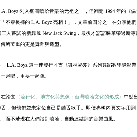
.A. Boyz 列入臺灣嘻哈音樂的元祖之一，但翻開 1994 年的
不穿長褲的 L.A. Boyz 亮相！」，文章前四分之一在分享他
人嘗試的新舞風 New Jack Swing，最後才寥寥幾筆帶過
宣傳所著重的更是舞蹈與造型。
 L.A. Boyz 還一連發行 4 支《舞林祕笈》系列舞蹈教學錄
只一起唱，更要一起跳。
曾在論文
〈流行化、地方化與想像：台灣嘻哈文化的形成〉
中點出，
舌，但他們並未定位自己是饒舌歌手。即便專輯內頁文字用到 Hip
主，而不若現在人們談到嘻哈，自動連結到的音樂曲風。