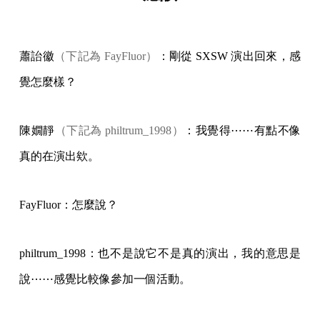
蕭詒徽
（下記為 FayFluor）
：剛從 SXSW 演出回來，感
覺怎麼樣？
陳嫺靜
（下記為 philtrum_1998）
：我覺得⋯⋯有點不像
真的在演出欸。
FayFluor：怎麼說？
philtrum_1998：也不是說它不是真的演出，我的意思是
說⋯⋯感覺比較像參加一個活動。