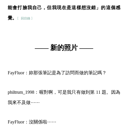
能會打臉我自己，但我現在是這樣想沒錯」的這個感
覺。
〖 回目錄 〗
—— 新的照片 ——
FayFluor：妳那張筆記是為了訪問而做的筆記嗎？
philtrum_1998：喔對啊，可是我只有做到第 11 題。因為
我來不及做⋯⋯
FayFluor：沒關係啦⋯⋯