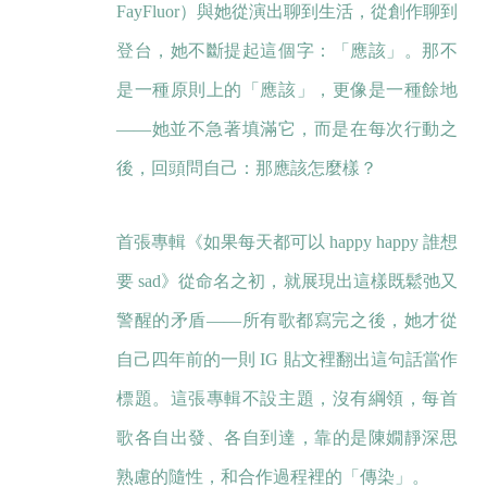
FayFluor）與她從演出聊到生活，從創作聊到
登台，她不斷提起這個字：「應該」。那不
是一種原則上的「應該」，更像是一種餘地
——她並不急著填滿它，而是在每次行動之
後，回頭問自己：那應該怎麼樣？
首張專輯《如果每天都可以 happy happy 誰想
要 sad》從命名之初，就展現出這樣既鬆弛又
警醒的矛盾——所有歌都寫完之後，她才從
自己四年前的一則 IG 貼文裡翻出這句話當作
標題。這張專輯不設主題，沒有綱領，每首
歌各自出發、各自到達，靠的是陳嫺靜深思
熟慮的隨性，和合作過程裡的「傳染」。