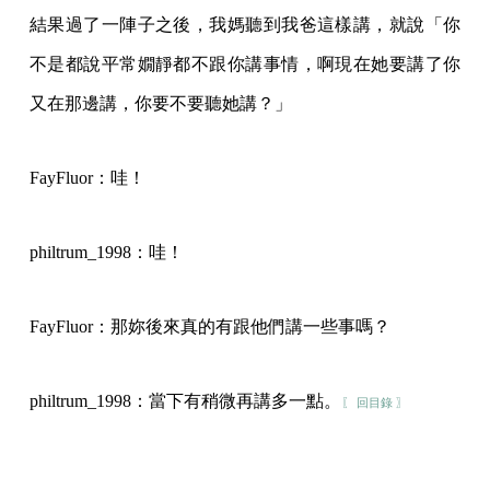
結果過了一陣子之後，我媽聽到我爸這樣講，就說「你
不是都說平常嫺靜都不跟你講事情，啊現在她要講了你
又在那邊講，你要不要聽她講？」
FayFluor：哇！
philtrum_1998：哇！
FayFluor：那妳後來真的有跟他們講一些事嗎？
philtrum_1998：當下有稍微再講多一點。
〖 回目錄 〗