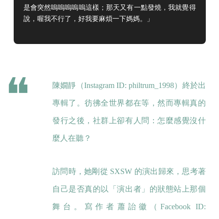
是會突然嗚嗚嗚嗚嗚這樣；那天又有一點發燒，我就覺得
說，喔我不行了，好我要麻煩一下媽媽。」
陳嫺靜（Instagram ID: philtrum_1998）終於出
專輯了。彷彿全世界都在等，然而專輯真的
發行之後，社群上卻有人問：怎麼感覺沒什
麼人在聽？
訪問時，她剛從 SXSW 的演出歸來，思考著
自己是否真的以「演出者」的狀態站上那個
舞台。寫作者蕭詒徽（Facebook ID: