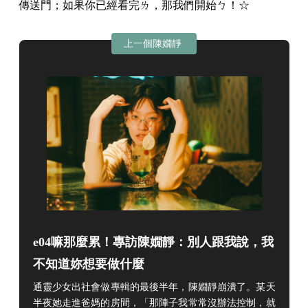
傳送門；如果你已經看完ㄌ，那我們開始ㄅ！☆
上一個陳嫺靜
e04嘛那麼累！專訪陳嫺靜：別人跟我說，我
不知道妳想要做什麼
通靈少女出社會做專輯的最後半年，陳嫺靜崩潰了。某天
半夜她走進爸媽的房間，「那陣子我常常沒辦法控制，就