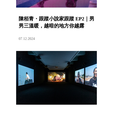
陳栢青・跟蹤小說家跟蹤 EP2｜男
男三溫暖，越暗的地方你越露
07.12.2024