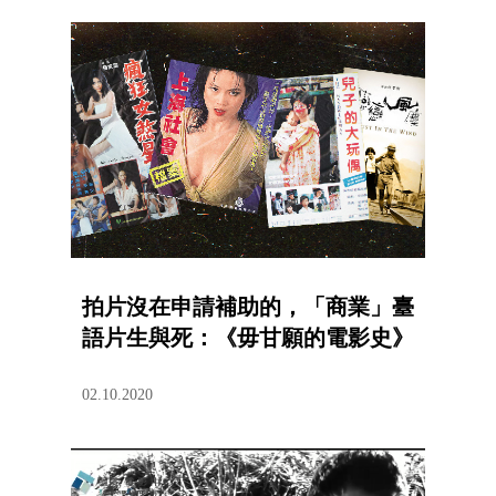
拍片沒在申請補助的，「商業」臺
語片生與死：《毋甘願的電影史》
02.10.2020