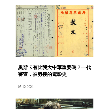
奧斯卡有比我大中華重要嗎？一代
審查，被剪接的電影史
05.12.2021