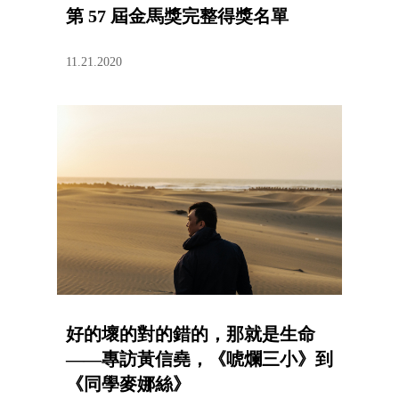
第 57 屆金馬獎完整得獎名單
11.21.2020
好的壞的對的錯的，那就是生命
——專訪黃信堯，《唬爛三小》到
《同學麥娜絲》