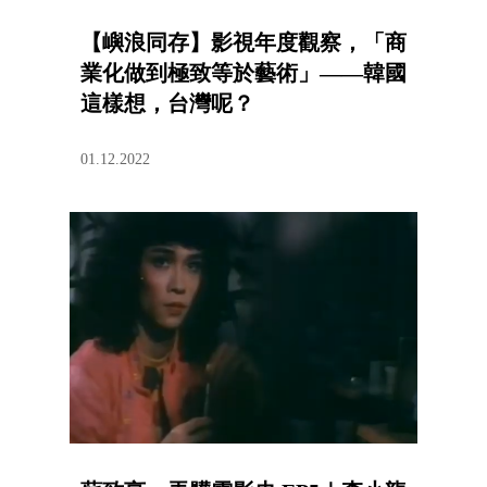
【嶼浪同存】影視年度觀察，「商
業化做到極致等於藝術」——韓國
這樣想，台灣呢？
01.12.2022