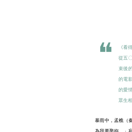
《看
從五
束後
的電
的愛
眾生
暴雨中，孟樵（
為我要娶妳。」