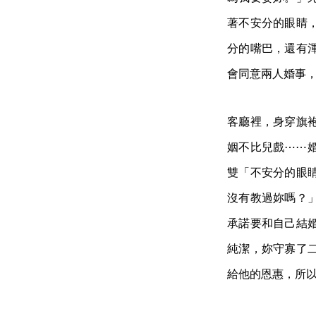
著不安分的眼睛
分的嘴巴，還有
會同意兩人婚事
客廳裡，身穿旗
姻不比兒戲⋯⋯
雙「不安分的眼
沒有教過妳嗎？
承諾要和自己結
純潔，妳守寡了
給他的恩惠，所