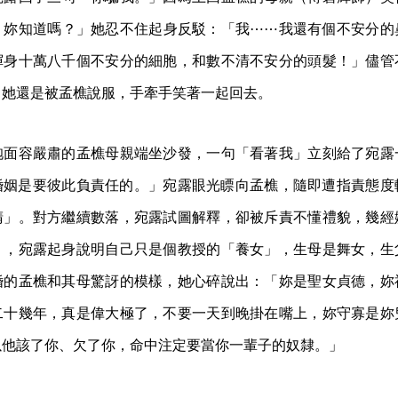
，妳知道嗎？」她忍不住起身反駁：「我⋯⋯我還有個不安分的
渾身十萬八千個不安分的細胞，和數不清不安分的頭髮！」儘管
，她還是被孟樵說服，手牽手笑著一起回去。
袍面容嚴肅的孟樵母親端坐沙發，一句「看著我」立刻給了宛露
婚姻是要彼此負責任的。」宛露眼光瞟向孟樵，隨即遭指責態度
睛」。對方繼續數落，宛露試圖解釋，卻被斥責不懂禮貌，幾經
」，宛露起身說明自己只是個教授的「養女」，生母是舞女，生
婚的孟樵和其母驚訝的模樣，她心碎說出：「妳是聖女貞德，妳
二十幾年，真是偉大極了，不要一天到晚掛在嘴上，妳守寡是妳
以他該了你、欠了你，命中注定要當你一輩子的奴隸。」