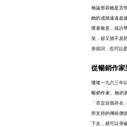
無論形容她是言
她的成就遠遠超
懷著敬意，或許
笑，卻又措不及
形容詞，也可以
從暢銷作家
瓊瑤一九六三年
暢銷作家。她的
「否定自我存在
所支持的傳統價
下去，就可以突