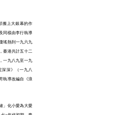
部搬上大銀幕的作
及同樣由李行執導
瓊瑤熱到一九六九
，臺港共計五十二
，一九八九至一九
院深深》（一九八
芳執導改編自《浪
確」化小愛為大愛
七○年代初期，臺