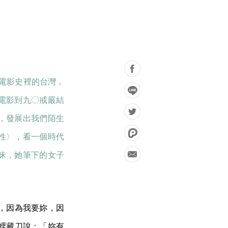
前電影史裡的台灣，
電影到九〇戒嚴結
，發展出我們陌生
性〉，看一個時代
昧，她筆下的女子
，因為我要妳，因
裡藏刀說：「妳有