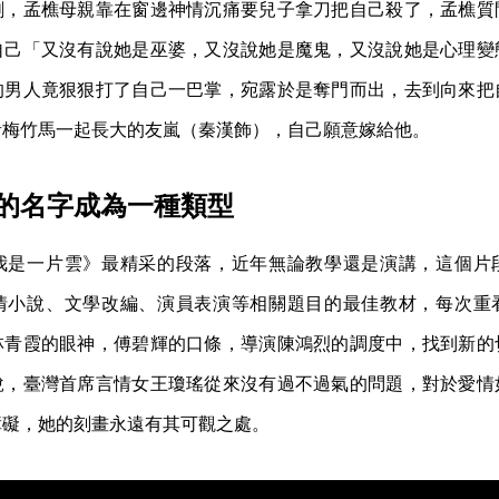
劇，孟樵母親靠在窗邊神情沉痛要兒子拿刀把自己殺了，孟樵質
自己「又沒有說她是巫婆，又沒說她是魔鬼，又沒說她是心理變
的男人竟狠狠打了自己一巴掌，宛露於是奪門而出，去到向來把
青梅竹馬一起長大的友嵐（秦漢飾），自己願意嫁給他。
的名字成為一種類型
我是一片雲》最精采的段落，近年無論教學還是演講，這個片
情小說、文學改編、演員表演等相關題目的最佳教材，每次重
林青霞的眼神，傅碧輝的口條，導演陳鴻烈的調度中，找到新的
說，臺灣首席言情女王瓊瑤從來沒有過不過氣的問題，對於愛情
障礙，她的刻畫永遠有其可觀之處。