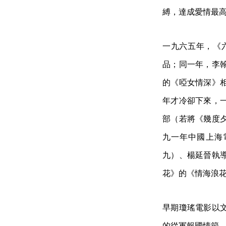
縛，達成愛情最
一九六五年，《
品；同一年，李
的《啞女情深》
年才冷卻下來，
部（若將《幾度
九一年中國上海
九）、楊延晉執
花》的《情海浪
早期瓊瑤電影以
的從軍報國情節