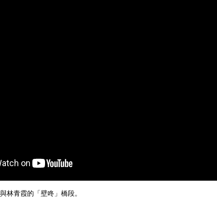
與林青霞的「壁咚」橋段。