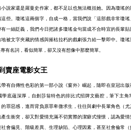
情小說家還是羅曼史作家，都不足以也無法概括她。因為瓊瑤的
越這些。瓊瑤這兩個字，自成一格，當我們說「這部戲非常瓊瑤
帶有一絲貶義，我們今日把諸多瓊瑤金句當成不合時宜的長輩貼
防地被文字夾藏的情感與摧枯拉朽的戲劇張力給一擊即中。瓊瑤
是專有名詞，看似簡單，卻又沒有想像中那麼簡單。
到賣座電影女王
以帶有自傳性色彩的第一部小說《窗外》崛起，隨即在皇冠出版
國學底蘊深厚，自創莎翁特色的排比式招牌文藝腔，筆下主角
」的罪惡感，進而背負原罪卑微求生，往往與劇中長輩角色（尤
值產生衝突，卻又對愛情充滿不切實際的潔癖式憧憬，認為愛情
破社會偏見、階級差異、生理缺陷、心理因素，甚至社會倫常（