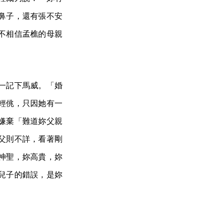
鼻子，還有張不安
不相信孟樵的母親
一記下馬威。「婚
輕佻，只因她有一
嫌棄「難道妳父親
父則不詳，看著剛
神聖，妳高貴，妳
兒子的錯誤，是妳