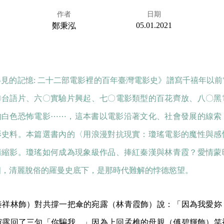
作者
日期
05.01.2021
鄭秉泓
得見的記憶: 二十二部電影裡的百年臺灣電影史》譜寫千禧年以
〇台語片、六〇實驗片興起、七〇電影類型的百花齊放、八〇黑
的白色恐怖電影⋯⋯，這本書以電影沿著文化、社會發展的線索
影史料。本篇選書內的〈用浪漫對抗現實：瓊瑤電影的魔性與感
情縮影。瓊瑤如何成為現象級作品、捧紅秦漢與林青霞？愛情蒙
相，清麗脫俗的羅曼史底下，是那時代難解的悖德慾望。
秦祥林飾）對共撐一把傘的宛露（林青霞飾）說：「因為我愛妳
宛露回了三句「你騙我。」因為上回孟樵的母親（傅碧輝飾）笑