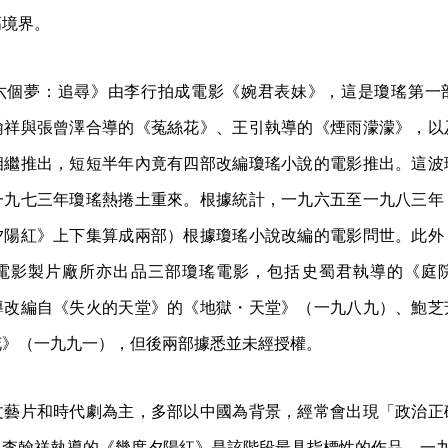
高境界。
六個夢：追尋》由李行拍成電影《婉君表妹》，這是瓊瑤第一
翰祥與張曾澤合導的《菟絲花》、王引執導的《煙雨濛濛》，以
相繼推出，短短半年內竟有四部改編瓊瑤小說的電影推出。這波
一九七三年瓊瑤熱捲土重來。根據統計，一九六五至一九八三年
夕陽紅》上下集算成兩部）根據瓊瑤小說改編的電影問世。此外
電影製片廠所亦出品三部瓊瑤電影，包括史蜀君執導的《庭
導改編自《失火的天堂》的《地獄・天堂》（一九八九）、鮑芝
花》（一九九一），但後兩部據悉並未經授權。
文藝片和時代劇為主，多部以中國為背景，經常會出現「政治正
，李翰祥執導的《幾度夕陽紅》是該階段最具指標性的作品。一九