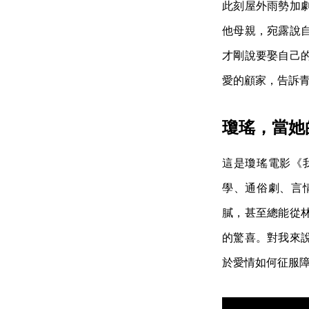
此刻屋外雨勢加
他母親，宛露說
才剛說要娶自己
愛的顧家，告訴
瓊瑤，當她
這是瓊瑤電影《
學、通俗劇、言
膩，甚至總能從
的驚喜。對我來
於愛情如何征服