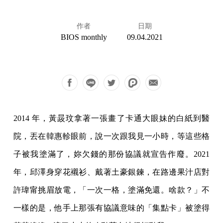
作者
日期
BIOS monthly
09.04.2021
2014 年，黃晸玟拿著一張畫了卡通大眼妹的白紙到醫
院，丟在韓惠軫眼前，說一次跟我見一小時，等這些格
子被我塗滿了，妳欠錢的那份協議就宣告作廢。2021
年，邱澤身穿花襯衫、戴著土豪銀鍊，在路邊果汁店對
許瑋甯挑眉放電，「一次一格，塗滿免還。啥款？」不
一樣的是，他手上那張有協議意味的「集點卡」被塗得