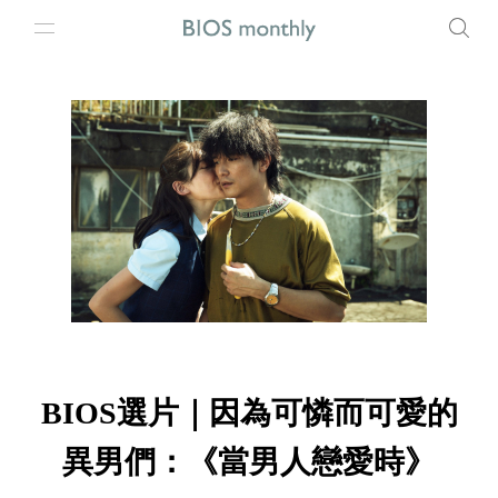
BIOS選片｜因為可憐而可愛的
異男們：《當男人戀愛時》