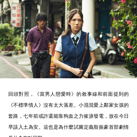
回頭對照，《當男人戀愛時》的敘事線和前面提到的
《不標準情人》沒有太大落差。小混混愛上鄰家女孩的
套路，七年前或許還能靠狗血之力催淚發電，放在今日
早該入土為安。這也是為什麼試圖定義殷振豪首部劇情