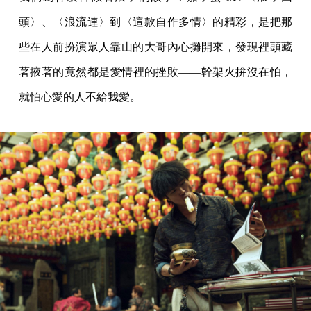
頭〉、〈浪流連〉到〈這款自作多情〉的精彩，是把那
些在人前扮演眾人靠山的大哥內心攤開來，發現裡頭藏
著掖著的竟然都是愛情裡的挫敗——幹架火拚沒在怕，
就怕心愛的人不給我愛。