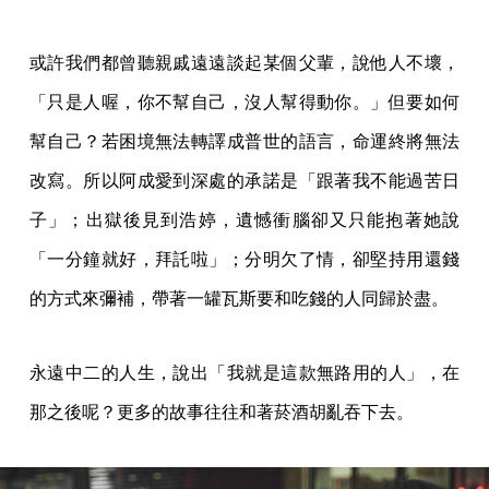
或許我們都曾聽親戚遠遠談起某個父輩，說他人不壞，
「只是人喔，你不幫自己，沒人幫得動你。」但要如何
幫自己？若困境無法轉譯成普世的語言，命運終將無法
改寫。所以阿成愛到深處的承諾是「跟著我不能過苦日
子」；出獄後見到浩婷，遺憾衝腦卻又只能抱著她說
「一分鐘就好，拜託啦」；分明欠了情，卻堅持用還錢
的方式來彌補，帶著一罐瓦斯要和吃錢的人同歸於盡。
永遠中二的人生，說出「我就是這款無路用的人」，在
那之後呢？更多的故事往往和著菸酒胡亂吞下去。