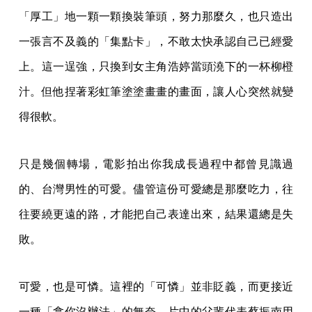
「厚工」地一顆一顆換裝筆頭，努力那麼久，也只造出
一張言不及義的「集點卡」，不敢太快承認自己已經愛
上。這一逞強，只換到女主角浩婷當頭澆下的一杯柳橙
汁。但他捏著彩虹筆塗塗畫畫的畫面，讓人心突然就變
得很軟。
只是幾個轉場，電影拍出你我成長過程中都曾見識過
的、台灣男性的可愛。儘管這份可愛總是那麼吃力，往
往要繞更遠的路，才能把自己表達出來，結果還總是失
敗。
可愛，也是可憐。這裡的「可憐」並非貶義，而更接近
一種「拿你沒辦法」的無奈。片中的父輩代表蔡振南用