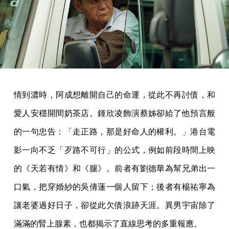
情到濃時，阿成想離開自己的命運，從此不再討債，和
愛人安穩開間奶茶店。鍾欣凌飾演蔡姊卻給了他預言般
的一句忠告：「走正路，那是好命人的權利。」港台電
影一向不乏「歹路不可行」的公式，例如前段時間上映
的《天若有情》和《腿》。前者有劉德華為幫兄弟出一
口氣，把穿婚紗的吳倩蓮一個人留下；後者有楊祐寧為
讓老婆過好日子，卻從此欠債浪跡天涯。異男宇宙除了
滿滿的腎上腺素，也都揭示了直線思考的多重報應。