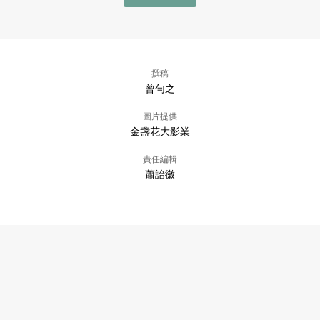
撰稿
曾勻之
圖片提供
金盞花大影業
責任編輯
蕭詒徽