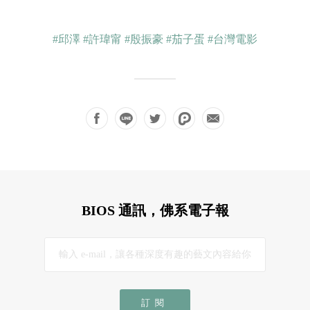
#邱澤
#許瑋甯
#殷振豪
#茄子蛋
#台灣電影
BIOS 通訊，佛系電子報
訂閱