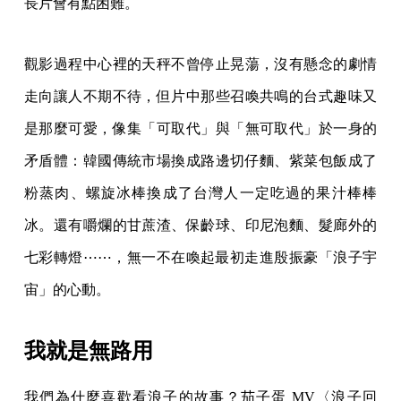
長片會有點困難。
觀影過程中心裡的天秤不曾停止晃蕩，沒有懸念的劇情
走向讓人不期不待，但片中那些召喚共鳴的台式趣味又
是那麼可愛，像集「可取代」與「無可取代」於一身的
矛盾體：韓國傳統市場換成路邊切仔麵、紫菜包飯成了
粉蒸肉、螺旋冰棒換成了台灣人一定吃過的果汁棒棒
冰。還有嚼爛的甘蔗渣、保齡球、印尼泡麵、髮廊外的
七彩轉燈⋯⋯，無一不在喚起最初走進殷振豪「浪子宇
宙」的心動。
我就是無路用
我們為什麼喜歡看浪子的故事？茄子蛋 MV〈浪子回