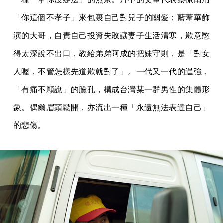
「你這個不孝子」來包裹自己對兒子的關愛；藍葦華飾
演的大哥，自責自己投資失敗讓妻子生活清寒，歉意憋
得太深說不出口，教給弟弟阿成的把妹守則，是「對女
人喔，不管怎樣先道歉就對了」。一代又一代的逞強，
「有痛不願說」的臉孔，構成台灣某一群男性的集體形
象。偶爾眉頭鬆開，亦流出一種「永遠無法表達自己」
的悲傷。