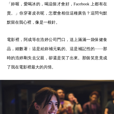
「妳喔，愛喝冰的，喝這個才會好，Facebook 上都有在
賣。」你穿著皮衣呢，怎麼會相信這種廣告？這問句默
默留在我心裡，像是一根針。
電影裡，阿成等在浩婷公司門口，送上滿滿一袋保健食
品，細數著：這是給妳補元氣的、這是補記性的⋯⋯那
時的浩婷剛失去父親，卻還是笑了出來。那個笑意竟成
了我在電影裡最大的共情。