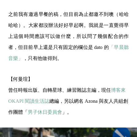
之前我有邀過早餐的稿，但目前為止都邀不到噢（哈哈
哈哈）。大家都沒辦法好好早起啊。我就是一直覺得早
上這個時間應該可以做什麼，所以問了幾個配合的作
者，但目前早上還是只有固定的欄位是 dato 的
「早晨聽
音樂」
，只有他做得到。
【何曼瑄】
曾任時報出版、自轉星球、練習雜誌主編，現任
博客來
OKAPI 閱讀生活誌
總編，另以網名 Azona 與友人共組創
作團體「
男子休日委員會
」。