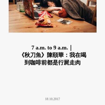
7 a.m. to 9 a.m.｜
《秋刀魚》陳頤華：我在喝
到咖啡前都是行屍走肉
18.10.2017