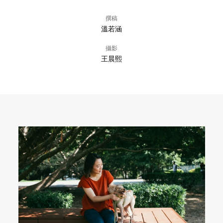
撰稿
溫若涵
攝影
王晨熙