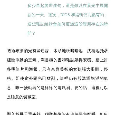
多少早起警世佳句，還是難以在晨光中展開
新的一天。這次，BIOS 和編輯們九點有約，
這些雜誌編輯會如何度過這段理應存在的時
間？
透過布簾的光有些迷濛，木頭地板暗暗地、沈穩地托著
緩慢浮動的空氣，滿書櫃的書和雜誌躺得安穩。牆上許
多明信片和海報，只有奈良美智的女孩張大眼睛，停
格。即使窗外陽光已猛烈，這裡仍有股溫潤飽滿的氣
息，唯一擾動著的是徐徐的電風扇。要的話，這裡可以
是睡意的儲藏室。
剛入秋幾天還炎熱，很難想像沒有冷氣要怎麼睡。但何