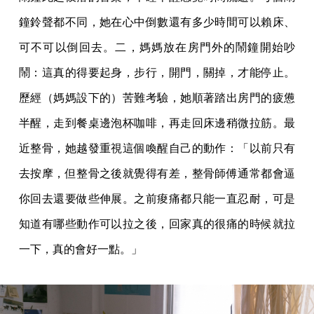
鐘鈴聲都不同，她在心中倒數還有多少時間可以賴床、
可不可以倒回去。二，媽媽放在房門外的鬧鐘開始吵
鬧：這真的得要起身，步行，開門，關掉，才能停止。
歷經（媽媽設下的）苦難考驗，她順著踏出房門的疲憊
半醒，走到餐桌邊泡杯咖啡，再走回床邊稍微拉筋。最
近整骨，她越發重視這個喚醒自己的動作：「以前只有
去按摩，但整骨之後就覺得有差，整骨師傅通常都會逼
你回去還要做些伸展。之前痠痛都只能一直忍耐，可是
知道有哪些動作可以拉之後，回家真的很痛的時候就拉
一下，真的會好一點。」