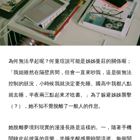
為何無法早起呢？何曼瑄說可能是姊姊曼莊的關係喔；
「我姐雖然在隔壁房間，但會一直來吵我，這是個無法
控制的狀況，小時候我就決定要先睡。國高中我都八點
就去睡，半夜兩三點起來才唸書。」為了躲避姊姊襲擊
（？），她不知不覺脫離了一般人的作息。
她脫離夢境到現實的漫漫長路是這樣的。一，隨著手機
鬧鐘此起彼落的音樂，半睡半醒感覺時間流逝。每個鬧