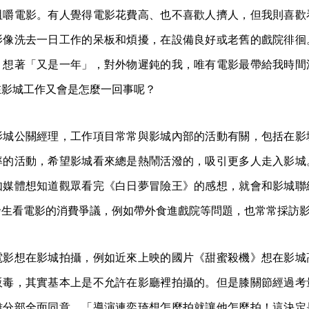
咀嚼電影。有人覺得電影花費高、也不喜歡人擠人，但我則喜歡
影像洗去一日工作的呆板和煩擾，在設備良好或老舊的戲院徘徊
，想著「又是一年」，對外物遲鈍的我，唯有電影最帶給我時間
在影城工作又會是怎麼一回事呢？
影城公關經理，工作項目常常與影城內部的活動有關，包括在影
率的活動，希望影城看來總是熱鬧活潑的，吸引更多人走入影城
如媒體想知道觀眾看完《白日夢冒險王》的感想，就會和影城聯
發生看電影的消費爭議，例如帶外食進戲院等問題，也常常採訪
電影想在影城拍攝，例如近來上映的國片《甜蜜殺機》想在影城
販毒，其實基本上是不允許在影廳裡拍攝的。但是膝關節經過考
雄分部全面同意。「導演連奕琦想怎麼拍就讓他怎麼拍！這決定