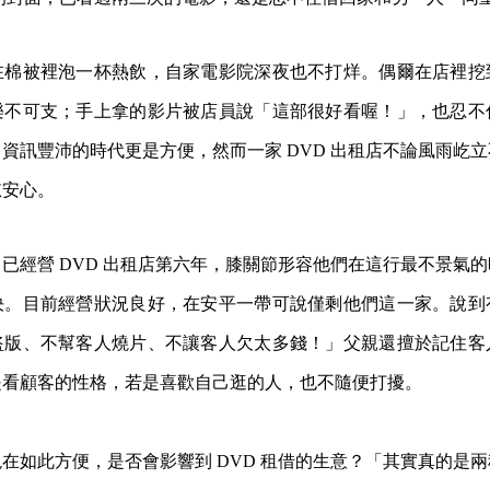
在棉被裡泡一杯熱飲，自家電影院深夜也不打烊。偶爾在店裡挖
樂不可支；手上拿的影片被店員說「這部很好看喔！」，也忍不
資訊豐沛的時代更是方便，然而一家 DVD 出租店不論風雨屹
慰安心。
已經營 DVD 出租店第六年，膝關節形容他們在這行最不景氣
決。目前經營狀況良好，在安平一帶可說僅剩他們這一家。說到
盜版、不幫客人燒片、不讓客人欠太多錢！」父親還擅於記住客
是看顧客的性格，若是喜歡自己逛的人，也不隨便打擾。
在如此方便，是否會影響到 DVD 租借的生意？「其實真的是