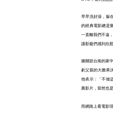
早早洗好澡，躲
的經典電影總是
一直離我們不遠，
讓影癡們感到欣
膝關節台南的家中
虧父親的大膽果
他表示：「不做
薦影片，當然也
而網路上看電影現