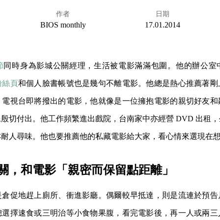
作者
日期
BIOS monthly
17.01.2014
節
同時身為影城公關經理，生活被電影滿滿包圍。他的辦公室
粉絲頁
和個人臉書帳號也是幾句不離電影。他總是熱心推薦著剛
、電視台即將撥出的電影，他就像是一位擁抱電影的親切好友和
殷切付出。他工作頻繁進出戲院，台南家中亦經營 DVD 出租
亦耐人尋味。他也要推薦他的私藏電影給大家，看心情來選現在
關，和電影「親密而保留點距離」
是倉促地趕上廁所、衝進影廳。偶爾較早抵達，則是流連於預告
總選擇速食或三明治等小食物果腹，看完電影後，再一人或兩三