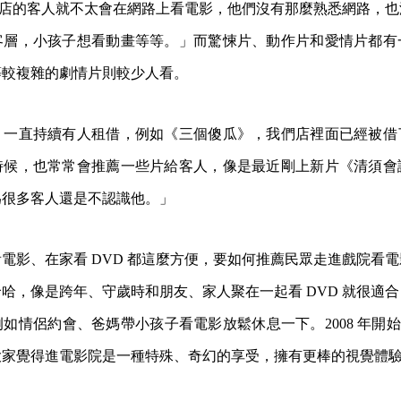
出租店的客人就不太會在網路上看電影，他們沒有那麼熟悉網路，
客層，小孩子想看動畫等等。」而驚悚片、動作片和愛情片都有
等較複雜的劇情片則較少人看。
，一直持續有人租借，例如《三個傻瓜》，我們店裡面已經被借
時候，也常常會推薦一些片給客人，像是最近剛上新片《清須會
為很多客人還是不認識他。」
電影、在家看 DVD 都這麼方便，要如何推薦民眾走進戲院看
哈，像是跨年、守歲時和朋友、家人聚在一起看 DVD 就很適
如情侶約會、爸媽帶小孩子看電影放鬆休息一下。2008 年開始電
大家覺得進電影院是一種特殊、奇幻的享受，擁有更棒的視覺體