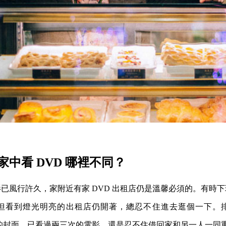
中看 DVD 哪裡不同？
已風行許久，家附近有家 DVD 出租店仍是溫馨必須的。有時
但看到燈光明亮的出租店仍開著，總忍不住進去逛個一下。
的封面，已看過兩三次的電影，還是忍不住借回家和另一人一同