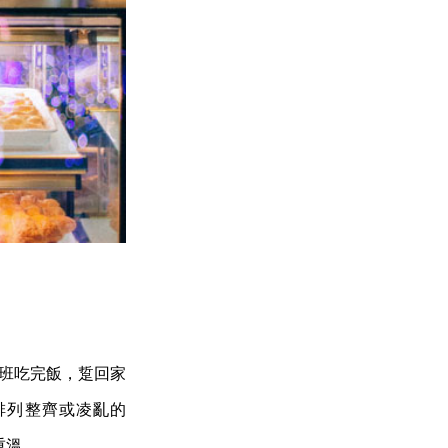
下班吃完飯，踅回家
排列整齊或凌亂的
重溫。