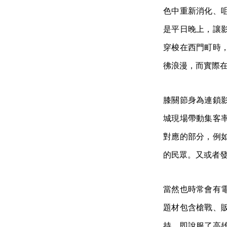
色中重新消化、
是平日晚上，讓
穿梭在西門町時
彿浪漫，而實際
膝關節身為連鎖
城現場帶動集客
對應的部分，例
的民眾。又或者
當然也時常會有
題材包含槍戰、
持，即說服了高