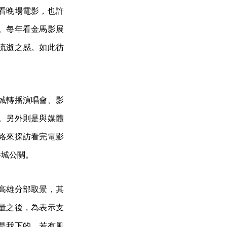
看晚場電影，也許
。每年看金馬影展
流逝之感。如此彷
城轉播演唱會、影
。另外則是與媒體
絡來採訪看完電影
影城公關。
高雄分部取景，其
量之後，為表示支
是我下的，若有風