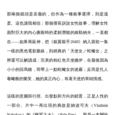
那兩個鏡頭是哀傷的，但作為一種敘事選擇，則是溫
柔。這也讓我相信：那個擅長訴說女性故事，理解女性
面對巨大的內心撕裂時的柔韌潛能的維勒納夫，一直都
在——如果再延伸，把《銀翼殺手2049》納入跟前一集
一樣的黑色電影脈絡，則經典的「天使女／蛇蠍女」之
辨還可以解讀成：完美的粉紅色天使嬌伊，在最後因為
小小的回馬槍，而帶上一點蛇蠍女的迷霧；反而是扎人
毒蠍般的樂芙，她的真正內心，有著天使的單純情感。
這樣的意圖與行徑、出發點和方向的錯置，正是人性的
一部分。片中一再出現的典故是納波可夫（Vladimir
Nabokov）的《幽冥之火》（Pale Fire），那是一本關於