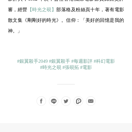
審，經營
【時光之硯】
部落格及粉絲頁十年，著有電影
散文集《剛剛好的時光》。信仰：「美好的回憶是我的
神。」
#銀翼殺手2049
#銀翼殺手
#每週影評
#科幻電影
#時光之硯
#張硯拓
#電影