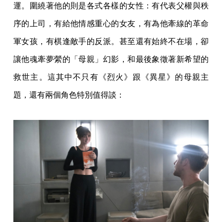
運。圍繞著他的則是各式各樣的女性：有代表父權與秩
序的上司，有給他情感重心的女友，有為他牽線的革命
軍女孩，有棋逢敵手的反派。甚至還有始終不在場，卻
讓他魂牽夢縈的「母親」幻影，和最後象徵著新希望的
救世主。這其中不只有《烈火》跟《異星》的母親主
題，還有兩個角色特別值得談：