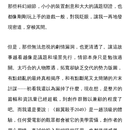
那些科幻細節，小小的裝置創意和大大的議題辯證，也
都像剛剛玩上手的遊戲一般，對我眨眼，讓我一再地發
現密道，穿梭其間。
但是，那些無法忽視的劇情漏洞，也更清透了。讓這故
事越看越像是議題和場景先行，情節本身只是勉強過
關。太巧合的人物際遇，拓寬卻缺乏交代的勢力版圖，
有點錯亂的最終真相揭序，和有點斷尾又太簡陋的片末
計謀⋯⋯初看我還以為漏掉了什麼，現在想，是整片的
篇幅和資訊量已經超載，到創作群難以兼顧的程度了
吧。而我還是要說：《銀翼殺手2049》是一趟頂級的體
驗，任何愛電影的觀眾都會被它的美學震懾，創作者的