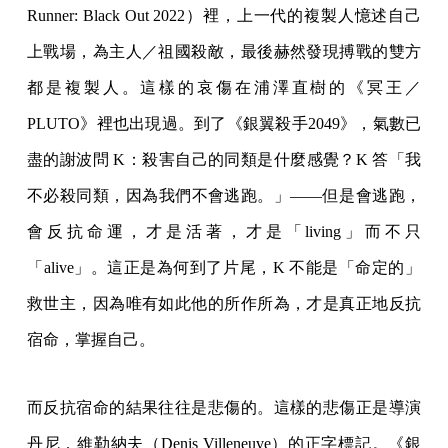
Runner: Black Out 2022）裡，上一代的複製人憶述自己
上戰場，為主人／祖國殺敵，最後赫然發現搏戰的雙方
都是複製人。這樣的哀傷在浦澤直樹的《冥王／
PLUTO》裡也出現過。到了《銀翼殺手2049》，氣數已
盡的謝波問 K：殺害自己的同類是什麼感覺？K 答「我
不必殺同類，因為我們不會逃跑。」——但是會逃跑，
會反抗命運，才是活著，才是「living」而不只
「alive」。這正是為何到了片尾，K 不能是「命定的」
救世主，因為唯有如此他的所作所為，才是真正地反抗
宿命，掌握自己。
而反抗宿命的結果往往是悲傷的。這樣的悲傷正是導演
丹尼．維勒納夫（Denis Villeneuve）的正字標記。《銀