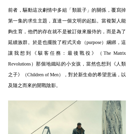
前者，驅動這次劇情中多組「類親子」的關係，覆寫掉
第一集的求生主題，直達一個文明的起點。當複製人能
夠生育，他們的存在就不是被訂做來服侍的，而是為了
延續族群。於是也擺脫了程式天命（purpose）綑綁，這
讓我想到《駭客任務：最後戰役》（The Matrix
Revolutions）那個地鐵站的小女孩，當然也想到《人類
之子》（Children of Men），對於新生命的希望意涵，以
及隨之而來的開戰陰影。