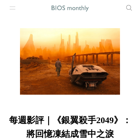
每週影評｜《銀翼殺手2049》：
將回憶凍結成雪中之淚