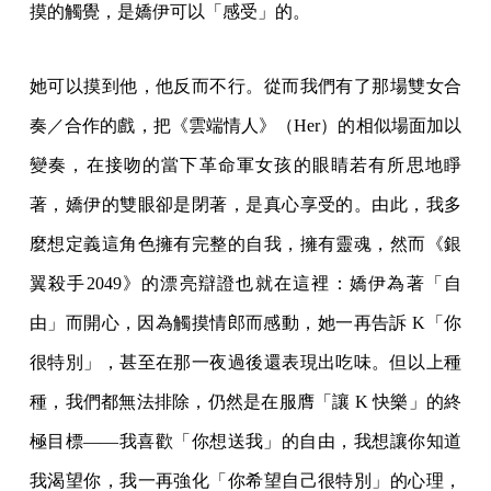
摸的觸覺，是嬌伊可以「感受」的。
她可以摸到他，他反而不行。從而我們有了那場雙女合
奏／合作的戲，把《雲端情人》（Her）的相似場面加以
變奏，在接吻的當下革命軍女孩的眼睛若有所思地睜
著，嬌伊的雙眼卻是閉著，是真心享受的。由此，我多
麼想定義這角色擁有完整的自我，擁有靈魂，然而《銀
翼殺手2049》的漂亮辯證也就在這裡：嬌伊為著「自
由」而開心，因為觸摸情郎而感動，她一再告訴 K「你
很特別」，甚至在那一夜過後還表現出吃味。但以上種
種，我們都無法排除，仍然是在服膺「讓 K 快樂」的終
極目標——我喜歡「你想送我」的自由，我想讓你知道
我渴望你，我一再強化「你希望自己很特別」的心理，