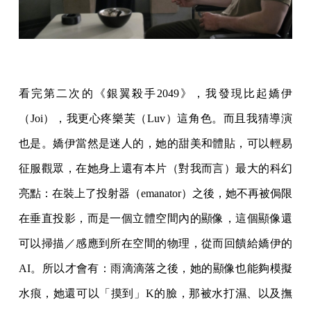
看完第二次的《銀翼殺手2049》，我發現比起嬌伊
（Joi），我更心疼樂芙（Luv）這角色。而且我猜導演
也是。嬌伊當然是迷人的，她的甜美和體貼，可以輕易
征服觀眾，在她身上還有本片（對我而言）最大的科幻
亮點：在裝上了投射器（emanator）之後，她不再被侷限
在垂直投影，而是一個立體空間內的顯像，這個顯像還
可以掃描／感應到所在空間的物理，從而回饋給嬌伊的
AI。所以才會有：雨滴滴落之後，她的顯像也能夠模擬
水痕，她還可以「摸到」K的臉，那被水打濕、以及撫