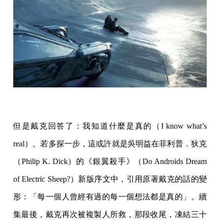
但是戴克回答了：我知道什麼是真的（I know what’s
real）。若多探一步，這或許就是吳明益在菲利普．狄克
（Philip K. Dick）的《銀翼殺手》（Do Androids Dream
of Electric Sheep?）新版序文中，引用原著戴克的話的變
形：「每一個人曾經有過的每一個想法都是真的」。續
集最後，戴克再次被複製人所救，那段收尾，凍結三十