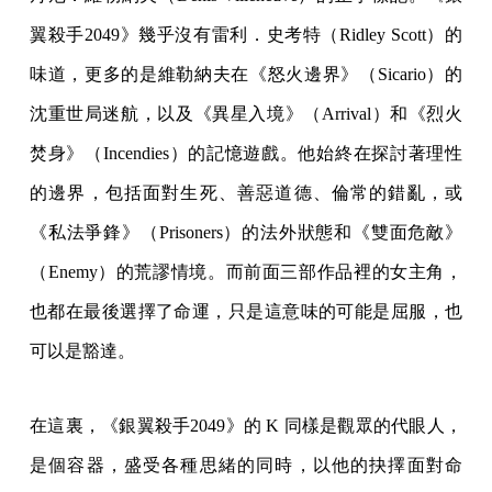
翼殺手2049》幾乎沒有雷利．史考特（Ridley Scott）的
味道，更多的是維勒納夫在《怒火邊界》（Sicario）的
沈重世局迷航，以及《異星入境》（Arrival）和《烈火
焚身》（Incendies）的記憶遊戲。他始終在探討著理性
的邊界，包括面對生死、善惡道德、倫常的錯亂，或
《私法爭鋒》（Prisoners）的法外狀態和《雙面危敵》
（Enemy）的荒謬情境。而前面三部作品裡的女主角，
也都在最後選擇了命運，只是這意味的可能是屈服，也
可以是豁達。
在這裏，《銀翼殺手2049》的 K 同樣是觀眾的代眼人，
是個容器，盛受各種思緒的同時，以他的抉擇面對命