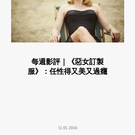
每週影評｜《惡女訂製
服》：任性得又美又過癮
11.01.2016