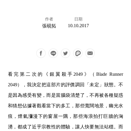
作者
日期
10.10.2017
張硯拓
看完第二次的《銀翼殺手2049》（Blade Runner
2049），我決定把這部片的評價調回「未定」狀態。不
是因為感受有變，而是當腦袋清楚了，不再被各種疑惑
和猜想佔據著觀看當下的多工，那些寬闊地景，幽光水
痕，煙氣瀰漫下的窗屋一隅，那些海浪拍打巨牆的洶
湧，都成了近乎宗教性的體驗，讓人快要無法站穩。而