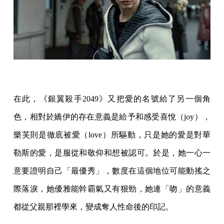
在此，《銀翼殺手2049》又把愛的名號給了另一個角
色，相對於嬌伊的存在意義是給予和感受喜悅（joy），
樂芙則是徹底被愛（love）所驅動，只是她的愛是對華
勒斯的愛，是服從和敬仰和想被認可。於是，她一心一
意要證明自己「最優秀」，數度在這個地位可能動搖之
際落淚，她優雅能幹霸氣又有狠勁，她連「吻」的意義
都從父親那裡學來，變成奪人性命後的印記。