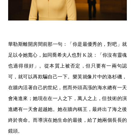
華勒斯離開房間前那一句：「你是最優秀的，對吧」就
足以令她寬心，如同喬希夫人也對 K 說：「你沒有靈魂
也過得很好」。從本質上被否定，但只要有一兩句認
可，就可以再欺騙自己一下。樂芙就像片中的洛杉磯，
在牆內活著自己的世紀，然而外頭高漲的海水總有一天
會淹進來；她現在在一人之下，萬人之上，但技術的演
進總有一天會超越她。她在牆內稱王，最終出了海之後
終於喪命。而導演在她生命的最後，給了她兩個長長的
鏡頭。