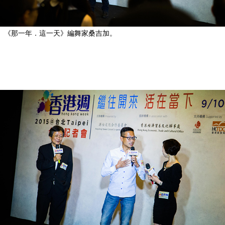
《那一年．這一天》編舞家桑吉加。