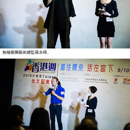
無極樂團藝術總監羅永暉。