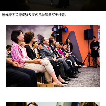
無極樂團音樂總監及著名琵琶演奏家王梓靜。