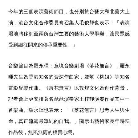
今年的三個表演藝術節目，也分別於台藝大和北藝大上
演，港台文化合作委員會召集人毛俊輝也表示：「表演
場地將移師至兩所台灣主要的藝術大學舉辦，讓民眾感
受到繼往開來的傳承重要性。」
音樂節目為羅永暉：意境音樂劇場《落花無言》，羅永
暉先生為香港知名的資深作曲家，並幫《桃姐》等知名
電影配樂作曲。《落花無言》以敦煌文化為創作背景，
記者會上更安排著名琵琶演奏家王梓靜演奏作品其中一
首樂曲。羅永暉也表示：「《落花無言》思考人生與生
命，真正流露最單純的自我。」顯示出藝術家長年耕耘
作品後，無風無雨的樸實心境。