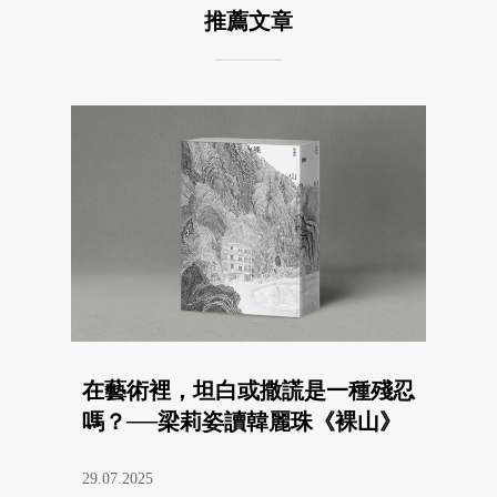
推薦文章
在藝術裡，坦白或撒謊是一種殘忍
嗎？──梁莉姿讀韓麗珠《裸山》
29.07.2025