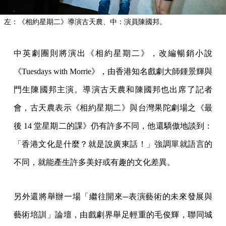
左：《相約星期二》導演古天農、中：演員陳國邦。
中英劇團則將演出《相約星期二》，改編暢銷小說
《Tuesdays with Morrie》，由香港知名戲劇大師鍾景輝與
門生陳國邦主演。導演古天農和陳國邦也出席了記者
會，古天農表示《相約星期二》與台灣果陀劇場之《最
後 14 堂星期二的課》仍有許多不同，他還驕傲地談到：
「香港文化是什麼？就是說廣東話！」強調單就語言的
不同，就能產生許多美好或有趣的文化差異。
另外還將舉辦一場「繼往開來─表演藝術的未來發展與
藝術培訓」論壇，由戲劇界舉足輕重的毛俊輝，聯同城