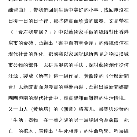
練習曲》，帶我們回到生活中美好的小事，找回淹沒在
日復一日的日子裡，那些確實而珍貴的節奏。文晶瑩在
《「食左我隻居？」》中以藝術家手做的紙磚對比香港
房市的金磚，凸顯出「書中自有黃金屋」的傳統價值在
現代社會的異化。鄧國騫以家居記憶所習見之物抽換城
市公物的部件，以拼貼混搭的手法，探討藝術創作從何
汪源，製成《所有》這一組作品。黃照達的《什麼新聞
台》以新聞畫面與漫畫的重疊再製，凸顯出被新聞媒體
團團包圍的現代社會中，虛實錯雜而難辨的生活情境。
又一山人（黃炳培）的《無常》將茶几、書架與沙發的
「生活」器物，在一牆之隔的另一展場組合為象徵「死
亡」的棺木，表達出「生死相即」的生命哲學。程展緯