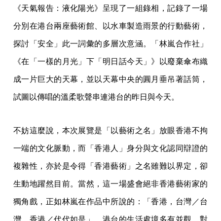
《天氣報告：液化陽光》呈現了一組錄相，記錄了一場
分別在港台兩座藝術館、以水車製造雨景的行動藝術，
探討「安全」此一詞彙的多層次意涵。「林嵐合作社」
《在「一樣的月光」下「明日話今天」》以廢棄傘布織
成一片巨大的天幕，並以天幕中央的圓月垂吊著話筒，
試圖以傳唱的溫柔歌聲串連港台的昨日與今天。
不妨這麼說，本次展覽是「以藝術之名」放眼香港不拘
一端的文化脈動，而「香港人」身分與文化認同辯證的
複雜性，亦於是令得「香港藝術」之名雖難以界定，卻
生動地躍然目前。當然，這一場盛會絕非香港藝術家的
獨角戲，正如林嵐在作品中所說的：「香港，台灣／台
灣，香港／代代如是」，港台的生活處境多有並觀、對