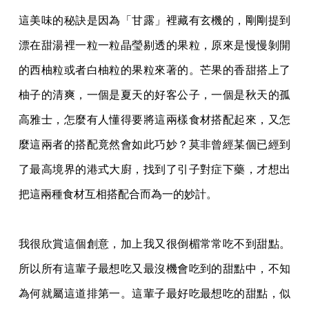
這美味的秘訣是因為「甘露」裡藏有玄機的，剛剛提到
漂在甜湯裡一粒一粒晶瑩剔透的
果粒，原來是慢慢剝開
的西柚粒或者白柚粒的果粒來著的。芒果的香甜搭上了
柚子的清爽，
一個是夏天的好客公子，一個是秋天的孤
高雅士，怎麼有人懂得要將這兩樣食材搭配起來，
又怎
麼這兩者的搭配竟然會如此巧妙？莫非曾經某個已經到
了最高境界的港式大廚，找到了
引子對症下藥，才想出
把這兩種食材互相搭配合而為一的妙計。
我很欣賞這個創意，加上我又很倒楣常常吃不到甜點。
所以所有這輩子最想吃又最沒機
會吃到的甜點中，不知
為何就屬這道排第一。這輩子最好吃最想吃的甜點，似