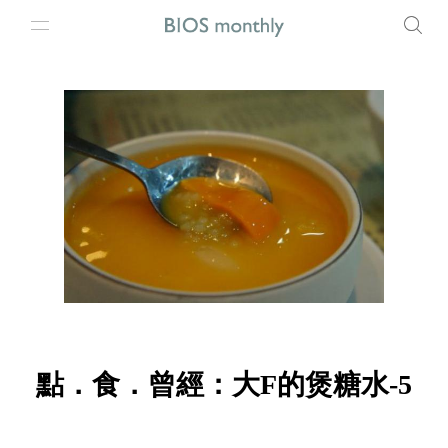
點．食．曾經：大F的煲糖水-5