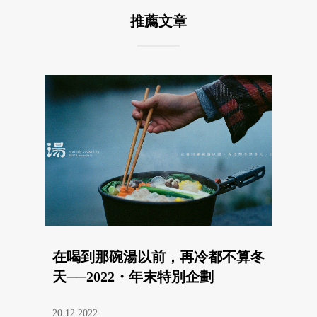
推薦文章
在喝到那碗湯以前，再冷都不算冬
天──2022・年末特別企劃
20.12.2022