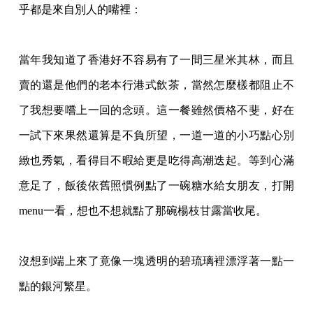
乎都是來自別
人的嘴裡：
當年我知道了香港好不容易有了一間三星米其林，而且
賣的還是他們的老本行港式飲茶
，當然怎麼樣都阻止不
了我想要嚐上一回的念頭。這一餐雖然價格不斐，好在
一試下來果然
還算是不負所望，一道一道的小巧點心別
緻也秀氣，看得目不暇給更是吃得高潮迭起。等到
心滿
意足了，飯後依舊照慣例點了一碗糖水給女朋友，打開
menu一看，想也不想就點了
那碗楊枝甘露當收尾。
沒想到端上來了竟像一塊透明的碧琉璃裡漂浮著一點一
點的銀河繁星。