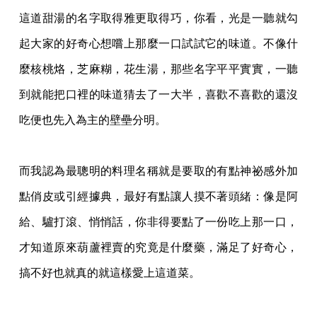
這道甜湯的名字取得雅更取得巧，你看，光是一聽就勾
起大家的好奇心想嚐上那麼一口
試試它的味道。不像什
麼核桃烙，芝麻糊，花生湯，那些名字平平實實，一聽
到就能把口裡
的味道猜去了一大半，喜歡不喜歡的還沒
吃便也先入為主的壁壘分明。
而我認為最聰明的料理名稱就是要取的有點神祕感外加
點俏皮或引經據典，最好有點讓
人摸不著頭緒：像是阿
給、驢打滾、悄悄話，你非得要點了一份吃上那一口，
才知道原來葫
蘆裡賣的究竟是什麼藥，滿足了好奇心，
搞不好也就真的就這樣愛上這道菜。