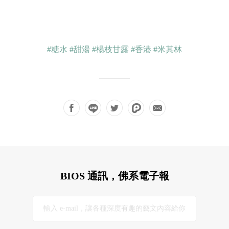
#糖水
#甜湯
#楊枝甘露
#香港
#米其林
BIOS 通訊，佛系電子報