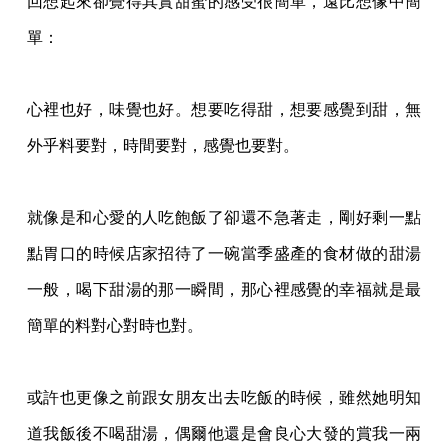
回想起來卻覺得其實甜蜜的感受很簡單，遠比想像
中簡
單：
心裡也好，味覺也好。想要吃得甜，想要感覺到甜，無
外乎料要對，時間要對，感覺也
要對。
就像是和心愛的人吃飽飯了卻還不急著走，剛好剩一點
點胃口的時候店家招待了一碗當
季盛產的食材做的甜湯
一般，喝下甜湯的那一瞬間，那心裡感覺的幸福就是最
簡單的料對心
對時也對。
或許也更像之前跟女朋友出去吃飯的時候，雖然她明知
道我飯後不喝甜湯，偶爾他還是
會良心大發的賞我一兩