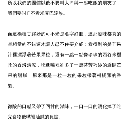
所以我們的團體以後不要叫大Ｆ與一起吃飯的朋友了，
我們要叫Ｆ不希米克巴達族。
而這楊枝甘露妙的可不光是名字好聽，連那滋味都真的
是相當的不錯這才讓人忍不住要
介紹：看得到的是芒果
汁裡漂浮著芒果果粒，還有一點一點像珍珠的西谷米襯
托的香滑清涼
，吃進嘴裡卻多了一層芬芳巧妙的避開芒
果的甜膩，原來那是一粒一粒的果粒帶著柑橘類的
香
氣。
微酸的口感又帶了回甘的滋味，一口一口的消化掉了吃
完食物後嘴裡油膩的負擔。