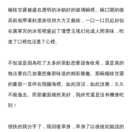
楊枝甘露被盛在透明的冰鎮好的玻璃碗裡。碗口開的後
高前低帶著斜度表現得大方又藝
術，一口一口舀起好似
在廣寒宮的冰窖裡盛起了瓊漿玉瑤幻化成人間美味，吃
進了口裡也涼
透了心裡。
不知道是因為吃了太多的茶點想要甜食收尾，還是真的
無法要自己放棄想像那味道的精
彩樂趣。那碗楊枝甘露
的畫面一直停在我腦海裡。如此清涼，如此淡雅，久久
不能逸去。而
那畫面雖然美好，我終究還是沒有機會吃
到！
很快的我分手了，我回復單身，單身了以後彼此能說的