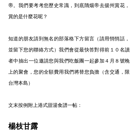
帝。我們要考考您歷史常識，
到底隋煬帝去揚州賞花，
賞的是什麼花呢
？
知道的朋友請到無名的部落格下方留言（請用悄悄話，
並留下您的聯絡方式）我們會從
最快答對得前１０名讀
者中抽出一位邀請您與我們吃飯團一起參加４月８號晚
上的聚會，您
的全額費用我們將替您負擔（含交通，限
台灣本島）
文末按例附上港式甜湯食譜一帖：
楊枝甘露