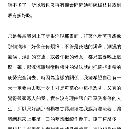
話不多了，所以我也沒再有機會
問問她那碗楊枝甘露到
底有多好吃。
只是每當我閉上了雙眼浮現那畫面，盯著他看著再想像
那個滋味，好像任何煩惱，不管
是炎熱的溽暑，潮濕的
氣候，混亂的交通，或者午後的倦意。都只需要喝上這
麼一碗，那涼
涼甜甜微酸帶甘的滋味就能把這些累積的
疲勞完全消去。就因為這樣的關係，我總希望自己
有一
天一定要再去吃一次！可是每當心中這樣想著，又真的
覺得孤家寡人的我，實在沒有理
由讓自己享受奢侈的人
生，所以只好讓那碗楊枝甘露繼續在我腦海漂流著，讓
我總想來上那
麼一口的夢想繼續作罷了。說了這麼多，