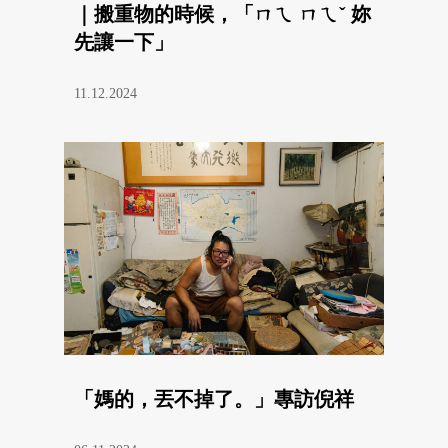
｜搬重物的時候，「ㄇㄟ ㄇㄟˇ 妳
先讓一下」
11.12.2024
「媽的，丟不掉了。」專訪倪祥