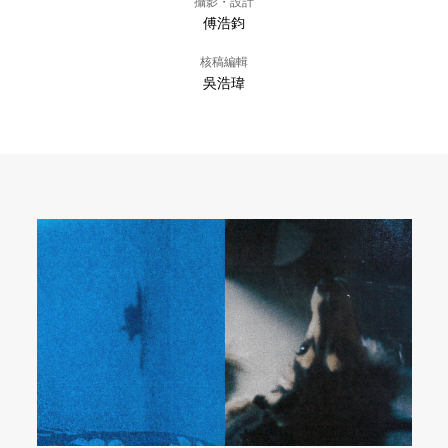
攝影・設計
傅浩鈞
核稿編輯
吳浩瑋