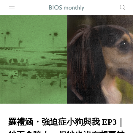
羅禮涵・強迫症小狗與我 EP3｜