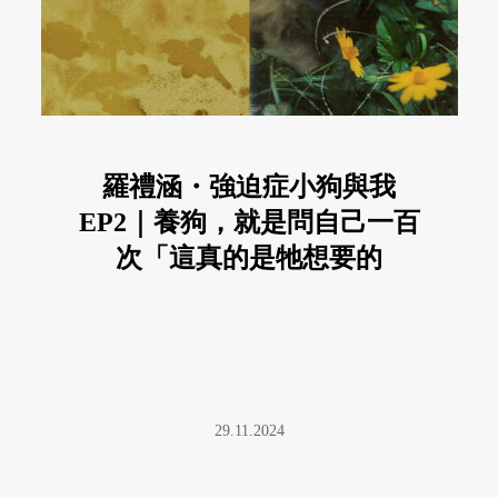
羅禮涵・強迫症小狗與我
EP2｜養狗，就是問自己一百
次「這真的是牠想要的
嗎？」
29.11.2024