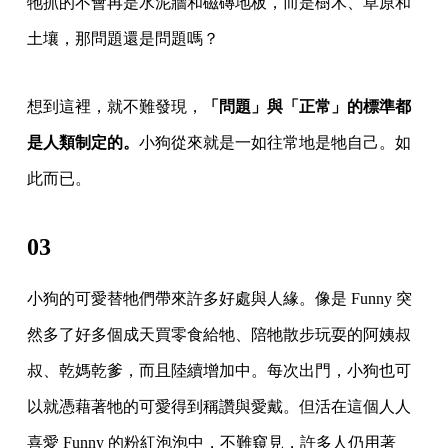
牠抓的不會再是水泥牆和磁磚地板，而是樹木、草原和
土壤，那問題還是問題嗎？
想到這裡，就不難發現，
「問題」與「正常」的標準都
是人類制定的。
小狗從來就是一如往常地是牠自己。如
此而已。
03
小狗的可愛替牠們帶來許多好處與人緣。像是 Funny 突
然多了好多個成天買零食給牠、陪牠散步玩耍的阿姨叔
叔、乾媽乾爹，而且陸續增加中。每次出門，小狗也可
以就憑藉著牠的可愛得到稱讚與愛戴。但活在這個人人
喜愛 Funny 的粉紅泡泡中，不難窺見，許多人仍用著