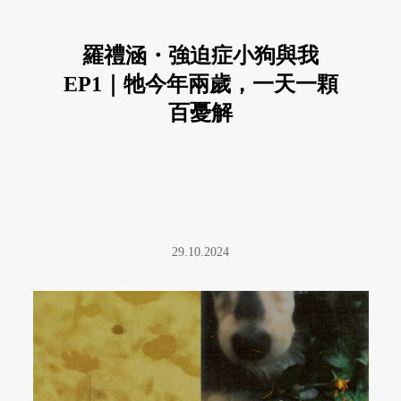
羅禮涵・強迫症小狗與我
EP1｜牠今年兩歲，一天一顆
百憂解
29.10.2024