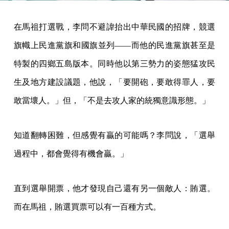
在馬祖打選戰，李問不避諱抬出中華民國的招牌，競選
旗幟上民進黨旗和國旗並列——而他的民進黨旗甚至是
特製的四鄉五島版本。同時他以第三勢力的姿態猛攻民
生及地方建設議題，他說，「要開砲，要敢得罪人，要
敢當壞人。」但，「不是去攻人家的統獨意識形態。」
知道翻轉困難，但感覺有贏的可能嗎？李問說，「選舉
過程中，都會覺得有機會贏。」
直到選舉開票，他才發現自己還有另一個敵人：賄選。
而在馬祖，賄選買票可以有一百種方式。