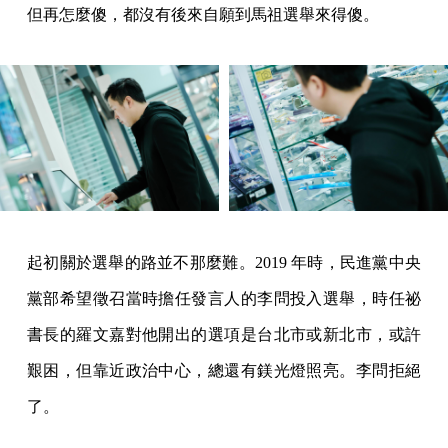
但再怎麼傻，都沒有後來自願到馬祖選舉來得傻。
起初關於選舉的路並不那麼難。2019 年時，民進黨中央
黨部希望徵召當時擔任發言人的李問投入選舉，時任祕
書長的羅文嘉對他開出的選項是台北市或新北市，或許
艱困，但靠近政治中心，總還有鎂光燈照亮。李問拒絕
了。