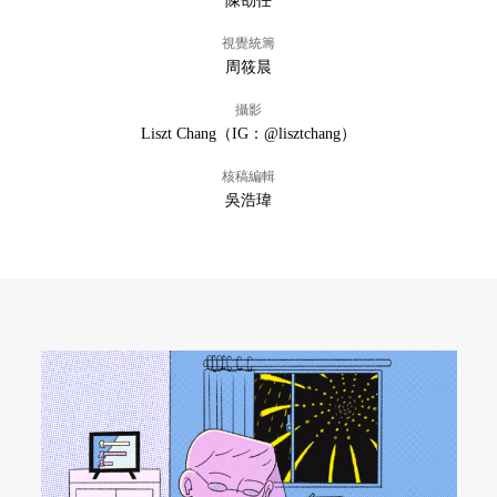
陳劭任
視覺統籌
周筱晨
攝影
Liszt Chang（IG：@lisztchang）
核稿編輯
吳浩瑋