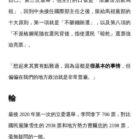
自己。第三次選舉，他主打的口號是「清廉法治新馬
祖」，回到中央接任國際部主任之後，留給馬祖黨部的
十大原則，第一項就是「不砸錢賄選」，以及第八項的
「不派樁腳尾隨在選民背後，指使選民『晾乾』選票強
迫亮票」。
「想起來其實有點難過，因為這都是
很基本的事情
，但
偏偏在我們的地方政治就是非常普遍。」
輸
最後 2020 年第一次的立委選舉，李問拿下 706 票，對比
國民黨陳雪生的 2938 票和地方勢力曹爾忠的 2198 票，
毫無疑問的一敗。