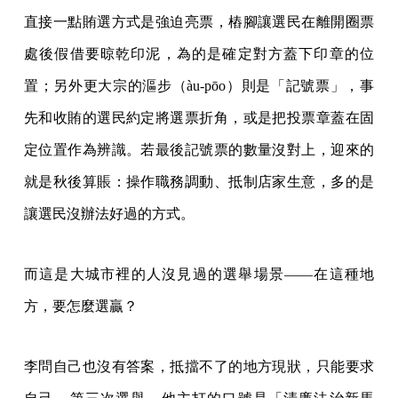
直接一點賄選方式是強迫亮票，樁腳讓選民在離開圈票
處後假借要晾乾印泥，為的是確定對方蓋下印章的位
置；另外更大宗的漚步（àu-pōo）則是「記號票」，事
先和收賄的選民約定將選票折角，或是把投票章蓋在固
定位置作為辨識。若最後記號票的數量沒對上，迎來的
就是秋後算賬：操作職務調動、抵制店家生意，多的是
讓選民沒辦法好過的方式。
而這是大城市裡的人沒見過的選舉場景——在這種地
方，要怎麼選贏？
李問自己也沒有答案，抵擋不了的地方現狀，只能要求