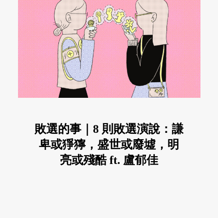
敗選的事｜8 則敗選演說：謙
卑或猙獰，盛世或廢墟，明
亮或殘酷 ft. 盧郁佳