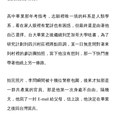
高中畢業那年考指考，志願裡唯一填的科系是人類學
系，看在家人眼裡有驚訝也有困惑，但最終還是由著他
自己選擇。台大畢業之後繼續到芝加哥大學唸書，為了
研究計劃到四川村莊裡蹲點田調，某一日無意間對著來
到村裡的參訪團拍照，當下他沒有想到，那一下快門會
帶著他繞上另一條路。
拍完照片，李問瞬間被十幾位警察包圍，後來才知那是
一群共產黨的官員。那是他第一次身處不自由。隔幾
天，他寫了一封 E-mail 給父母，信上說，他決定在畢業
之後回台灣當兵。