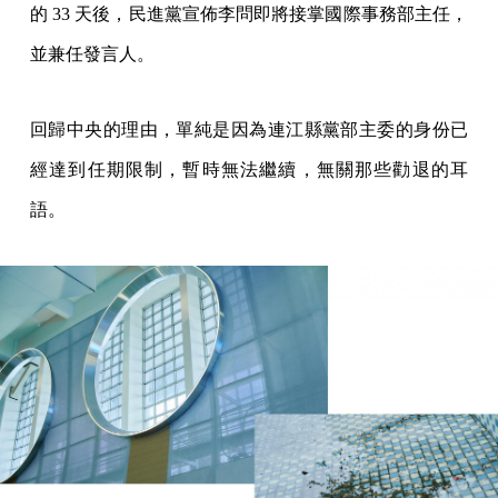
的 33 天後，民進黨宣佈李問即將接掌國際事務部主任，
並兼任發言人。
回歸中央的理由，單純是因為連江縣黨部主委的身份已
經達到任期限制，暫時無法繼續，無關那些勸退的耳
語。