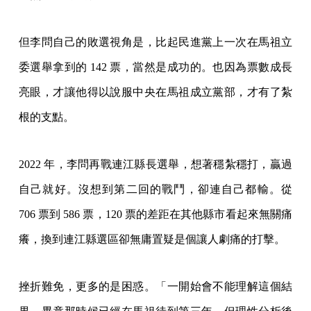
但李問自己的敗選視角是，比起民進黨上一次在馬祖立
委選舉拿到的 142 票，當然是成功的。也因為票數成長
亮眼，才讓他得以說服中央在馬祖成立黨部，才有了紮
根的支點。
2022 年，李問再戰連江縣長選舉，想著穩紮穩打，贏過
自己就好。沒想到第二回的戰鬥，卻連自己都輸。從
706 票到 586 票，120 票的差距在其他縣市看起來無關痛
癢，換到連江縣選區卻無庸置疑是個讓人劇痛的打擊。
挫折難免，更多的是困惑。「一開始會不能理解這個結