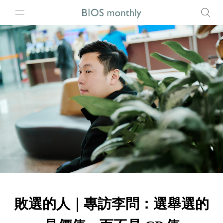
敗選的人｜專訪李問：選舉選的